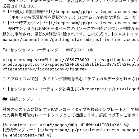
  PAMマシン、PAMデータベース、またはPAMディレクトリのレコードタイプに直接設定された「接続用認証情報」を使用して、ターゲットへのセッションが認証されます。ユーザーは接続のためにこの認証情報にアクセスする
必要はありません。

* [**個人用認証情報**](/keeperpam/jp/privileged-access-manag
  「ボルトから認証情報を選択できるようにする」が有効な場合、ユーザーは自分のKeeperボルトに安全に保存されている個人用またはプライベートの認証情報を使って、ターゲットへのセッションを認証できます。

* [**一時アカウント**](/keeperpam/jp/privileged-access-manag
  PAMマシンまたはPAMデータベースのリソースで一時アカウント機能が有効になっている場合、セッション専用の、システムが生成する時間制限付きの特権アカウントが作成されます。このアカウントはセッション終了後に自
動的に削除され、常設の特権が排除されます。この方式は、[ジャストインタイムアクセス](htt
manager/connections/getting-started/just-in-ti
## セッションレコーディング - VNCプロトコル

<figure><img src="https://859776093-files.gitbook.io/~/
prod.appspot.com/o/spaces%2FPL6k1aGsLiFiiJ3Y7zCl%2Fuplo
<figcaption></figcaption></figure>

このプロトコルでは、タイミング情報を含むグラフィカルデータが録画され
* [セッションのレコーディングと再生](/keeperpam/jp/privileged-acce
## 接続テンプレート

対象のシステムに対応するPAMレコードタイプを接続テンプレートとして
めの再利用可能なレコードタイプとして機能します。詳細は以下をご参照く
{% content-ref url="/pages/W0gluEUbWti41TBR1uXV" %}

[接続テンプレート](/keeperpam/jp/privileged-access-manager/c
{% endcontent-ref %}
