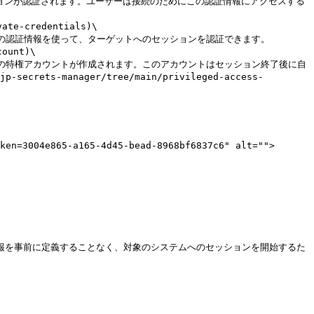
te-credentials)\

ount)\

ets-manager/tree/main/privileged-access-


ken=3004e865-a165-4d45-bead-8968bf6837c6" alt="">
報を事前に定義することなく、対象のシステムへのセッションを開始するた