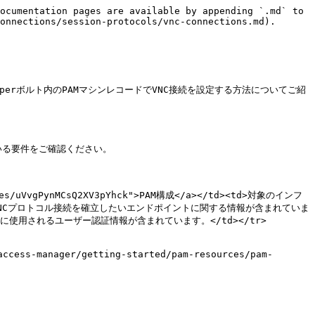
ocumentation pages are available by appending `.md` to 
onnections/session-protocols/vnc-connections.md).

perボルト内のPAMマシンレコードでVNC接続を設定する方法についてご紹
されている要件をご確認ください。

ages/uVvgPynMCsQ2XV3pYhck">PAM構成</a></td><td>対象のインフ
/td><td>VNCプロトコル接続を確立したいエンドポイントに関する情報が含まれていま
接続するために使用されるユーザー認証情報が含まれています。</td></tr>
anager/getting-started/pam-resources/pam-