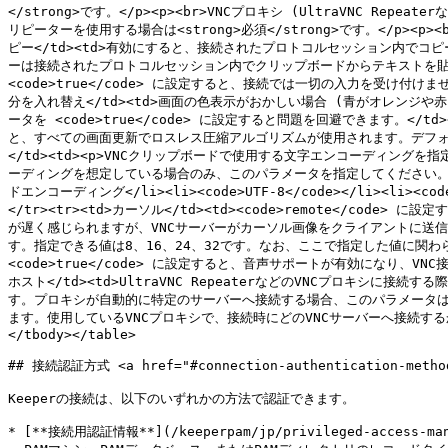
</strong>です。</p><p><br>VNCプロキシ (UltraVNC Repea
リピーターを使用する場合は<strong>必須</strong>です。</p><p><
ピー</td><td>有効にすると、接続されたプロトコルセッション内でコピー
ーは接続されたプロトコルセッション内でクリップボードからテキストを貼り付け
<code>true</code> に設定すると、接続では一切の入力を受け付
分を入れ替え</td><td>画面の色表示がおかしい場合 (青がオレン
ータを <code>true</code> に設定すると問題を回避できます。</td
と、すべての画面更新でロスレス圧縮アルゴリズムが使用されます。デフォルト
</td><td><p>VNCクリップボードで使用する文字エンコーディングを指定
ーディングを想定している場合のみ、このパラメータを指定してください。</stron
ドエンコーディング</li><li><code>UTF-8</code></li><li><cod
</tr><tr><td>カーソル</td><td><code>remote<
が遅く感じられますが、VNCサーバーがカーソル画像をクライアントに送信でき
す。指定できる値は8、16、24、32です。なお、ここで指定した値に関わらず
<code>true</code> に設定すると、音声サポートが有効になり、VN
ホスト</td><td>UltraVNC RepeaterなどのVNCプロキ
す。プロキシが自動的に特定のサーバーへ接続する場合、このパラメータは不要です。
ます。使用しているVNCプロキシで、接続時にどのVNCサーバーへ接続す
</tbody></table>

## 接続認証方式 <a href="#connection-authentication-methods
Keeperの接続は、以下のいずれかの方法で認証できます。

* [**接続用認証情報**](/keeperpam/jp/privileged-access-manag