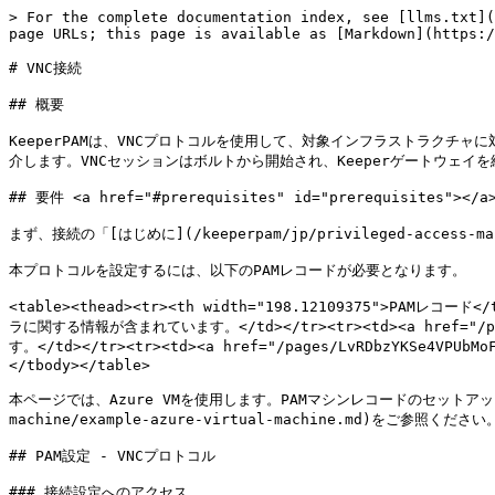
> For the complete documentation index, see [llms.txt](
page URLs; this page is available as [Markdown](https:/
# VNC接続

## 概要

KeeperPAMは、VNCプロトコルを使用して、対象インフラストラクチ
介します。VNCセッションはボルトから開始され、Keeperゲートウェイ
## 要件 <a href="#prerequisites" id="prerequisites"></a>
まず、接続の「[はじめに](/keeperpam/jp/privileged-access-
本プロトコルを設定するには、以下のPAMレコードが必要となります。

<table><thead><tr><th width="198.12109375">PAMレコード</
ラに関する情報が含まれています。</td></tr><tr><td><a href="
す。</td></tr><tr><td><a href="/pages/LvRDbzYK
</tbody></table>

本ページでは、Azure VMを使用します。PAMマシンレコードのセットアップの詳細につい
machine/example-azure-virtual-machine.md)をご参照ください。
## PAM設定 - VNCプロトコル

### 接続設定へのアクセス
