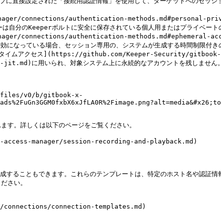
er/connections/authentication-methods.md#personal-priva
er/connections/authentication-methods.md#ephemeral-acc
ps://github.com/Keeper-Security/gitbook-jp-secr
me-access-jit.md)に用いられ、対象システム上に永続的なアカウントを残しません。
files/v0/b/gitbook-x-
ads%2FuGn3GGM0fxbX6xJfLA0R%2Fimage.png?alt=media&#x26;to
ます。詳しくは以下のページをご覧ください。

ss-manager/session-recording-and-playback.md)

構成することもできます。これらのテンプレートは、特定のホスト名や認証情
ださい。

onnections/connection-templates.md)
