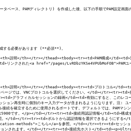
ータベース、PAMディレクトリ) を作成した後、以下の手順でPAM設定画面の 
する必要があります (**必須**)。

ド</th><th>説明</th></tr></thead><tbody><tr><td>PA
td>リンクされた<a href="/pages/LvRDbzYKSe4VPUbMoF
/th><th>説明</th></tr></thead><tbody><tr><td>プロトコル<
VNCプロトコルを選択してください。</td></tr><tr><td>接続を有効
r><td>グラフィカルセッションの録画</td><td>有効にすると、この
にすると、セッション再生時に個別のキー入力データが含まれるようになります。注
択したプロトコル接続を確立するために使用されるポートです。デフォルトでは、P
00です。</p></td></tr><tr><td>接続用認証情報</td><t
ちら</a>を参照。</td></tr><tr><td>ボルトから認証情報を選択できるよ
tication-methods">こちら</a>を参照。</td></tr><tr><t
</td></tr><tr><td>接続先ホスト</td><td><p>UltraV