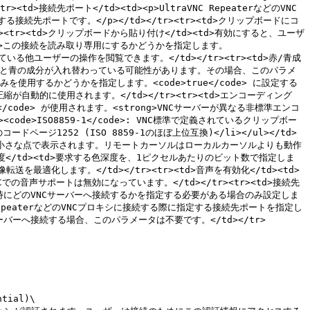
><td>接続先ポート</td><td><p>UltraVNC RepeaterなどのVNC
トする接続先ポートです。</p></td></tr><tr><td>クリップボードにコ
tr><td>クリップボードから貼り付け</td><td>有効にすると、ユーザ
<td>この接続を読み取り専用にするかどうかを指定します。
る他ユーザーの操作を閲覧できます。</td></tr><tr><td>赤/青成
の赤と青の成分が入れ替わっている可能性があります。その場合、このパラメ
縮のみを使用するかどうかを指定します。<code>true</code> に設定する
動的に使用されます。</td></tr><tr><td>エンコーディング
/code> が使用されます。<strong>VNCサーバーが異なる非標準エンコ
ode>ISO8859-1</code>: VNC標準で定義されているクリップボー
s固有のコードページ1252 (ISO 8859-1のほぼ上位互換)</li></ul></td>
ウス位置は小さな点で表示されます。リモートカーソルはローカルカーソルよりも動作
度</td><td>要求する色深度を、1ピクセルあたりのビット数で指定しま
適化します。</td></tr><tr><td>音声を有効化</td><td>
での音声サポートは無効になっています。</td></tr><tr><td>接続先
、接続時にどのVNCサーバーへ接続するかを指定する必要がある場合のみ設定しま
 RepeaterなどのVNCプロキシに接続する際に指定する接続先ポートを指定し
ーへ接続する場合、このパラメータは不要です。</td></tr>
tial)\
