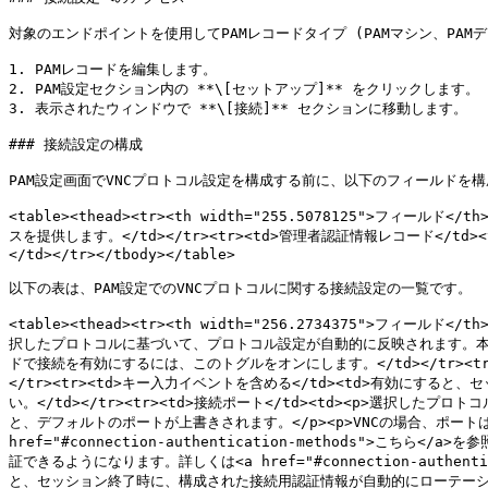
対象のエンドポイントを使用してPAMレコードタイプ (PAMマシン、PAMデ
1. PAMレコードを編集します。

2. PAM設定セクション内の **\[セットアップ]** をクリックします。

3. 表示されたウィンドウで **\[接続]** セクションに移動します。

### 接続設定の構成

PAM設定画面でVNCプロトコル設定を構成する前に、以下のフィールドを構成
<table><thead><tr><th width="255.5078125">フィール
スを提供します。</td></tr><tr><td>管理者認証情報レコード</td><
</td></tr></tbody></table>

以下の表は、PAM設定でのVNCプロトコルに関する接続設定の一覧です。

<table><thead><tr><th width="256.2734375">フィールド<
択したプロトコルに基づいて、プロトコル設定が自動的に反映されます。本ページでは、
ドで接続を有効にするには、このトグルをオンにします。</td></tr><t
</tr><tr><td>キー入力イベントを含める</td><td>有効
い。</td></tr><tr><td>接続ポート</td><td><p>選
と、デフォルトのポートが上書きされます。</p><p>VNCの場合、ポートは59
href="#connection-authentication-methods">こ
証できるようになります。詳しくは<a href="#connection-authen
と、セッション終了時に、構成された接続用認証情報が自動的にローテーションされます。