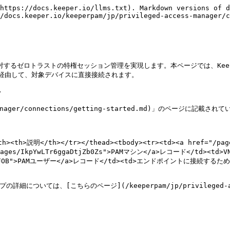
https://docs.keeper.io/llms.txt). Markdown versions of d
/docs.keeper.io/keeperpam/jp/privileged-access-manager/c
ャに対するゼロトラストの特権セッション管理を実現します。本ページでは、Kee
を経由して、対象デバイスに直接接続されます。



manager/connections/getting-started.md)」のページに記載
th><th>説明</th></tr></thead><tbody><tr><td><a href="/p
/pages/IkpYwLTr6ggaDtjZb0Zs">PAMマシン</a>レコード<
Se4VPUbMoFOB">PAMユーザー</a>レコード</td><td>エンドポイントに
ては、[こちらのページ](/keeperpam/jp/privileged-access-m

