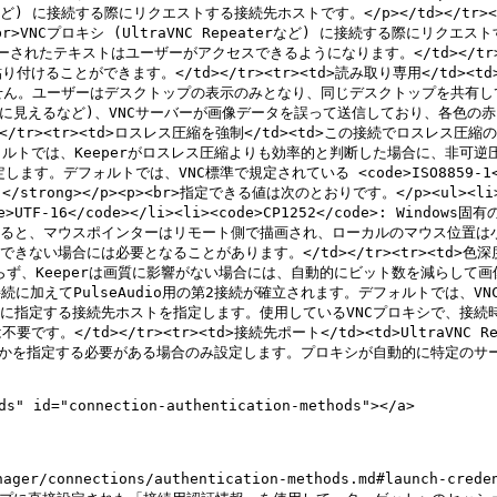
terなど) に接続する際にリクエストする接続先ホストです。</p></td></tr><tr
br>VNCプロキシ (UltraVNC Repeaterなど) に接続する際にリクエス
されたテキストはユーザーがアクセスできるようになります。</td></tr><
ることができます。</td></tr><tr><td>読み取り専用</td>
けません。ユーザーはデスクトップの表示のみとなり、同じデスクトップを共有してい
ジや赤に見えるなど)、VNCサーバーが画像データを誤って送信しており、各色
></tr><tr><td>ロスレス圧縮を強制</td><td>この接続でロスレス圧
では、Keeperがロスレス圧縮よりも効率的と判断した場合に、非可逆圧縮が自
します。デフォルトでは、VNC標準で規定されている <code>ISO8859-1<
g></p><p><br>指定できる値は次のとおりです。</p><ul><li><c
e>UTF-16</code></li><li><code>CP1252</code>: Window
/code> に設定すると、マウスポインターはリモート側で描画され、ローカルのマ
ない場合には必要となることがあります。</td></tr><tr><td>色深
、Keeperは画質に影響がない場合には、自動的にビット数を減らして画像転送を最
C接続に加えてPulseAudio用の第2接続が確立されます。デフォルトでは、VNC
シに接続する際に指定する接続先ホストを指定します。使用しているVNCプロキシで
</td></tr><tr><td>接続先ポート</td><td>UltraVNC
るかを指定する必要がある場合のみ設定します。プロキシが自動的に特定のサーバ
" id="connection-authentication-methods"></a>

er/connections/authentication-methods.md#launch-creden