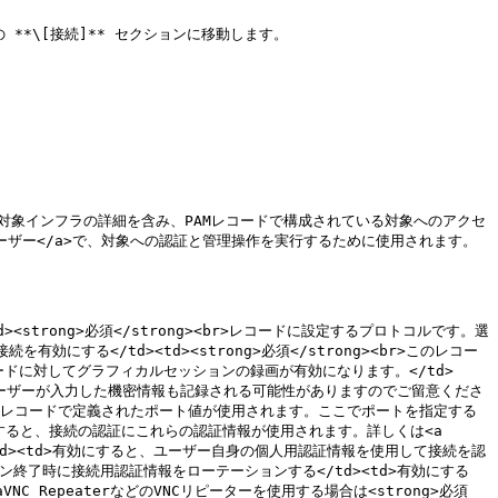
**\[接続]** セクションに移動します。

M構成</td><td>対象インフラの詳細を含み、PAMレコードで構成されている対象へのアクセ
OB">PAMユーザー</a>で、対象への認証と管理操作を実行するために使用されます。
/td><td><strong>必須</strong><br>レコードに設定するプロトコルです。選
にする</td><td><strong>必須</strong><br>このレコー
レコードに対してグラフィカルセッションの録画が有効になります。</td>
: ユーザーが入力した機密情報も記録される可能性がありますのでご留意くださ
AMマシンレコードで定義されたポート値が使用されます。ここでポートを指定する
d>構成すると、接続の認証にこれらの認証情報が使用されます。詳しくは<a 
うにする</td><td>有効にすると、ユーザー自身の個人用認証情報を使用して接続を認
d>セッション終了時に接続用認証情報をローテーションする</td><td>有効にする
NC RepeaterなどのVNCリピーターを使用する場合は<strong>必須