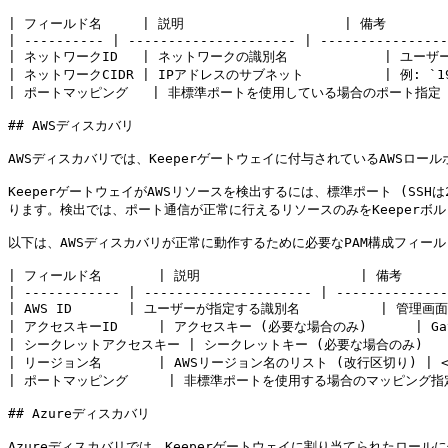
| フィールド名     | 説明                    | 備考          
| ---------- | --------------------- | ----------------
| ネットワークID   | ネットワークの識別名            | ユーザー参照用
| ネットワークCIDR | IPアドレスのサブネット          | 例: `192.
| ポートマッピング   | 非標準ポートを使用している場合のポート指定 | 検
## AWSディスカバリ

AWSディスカバリでは、Keeperゲートウェイに付与されているAWSロ
KeeperゲートウェイがAWSリソースを検出するには、標準ポート (SS
ります。検出では、ポート通信が正常に行えるリソースのみをKeeperボ
以下は、AWSディスカバリが正常に動作するために必要なPAM構成フィール
| フィールド名       | 説明                    | 備考         
| ------------ | --------------------- | --------------
| AWS ID       | ユーザーが指定する識別名          | 管理画面上
| アクセスキーID     | アクセスキー (必要な場合のみ)      | Ga
| シークレットアクセスキー | シークレットキー (必要な場合のみ)    | 上
| リージョン名       | AWSリージョン名のリスト (改行区切り) | <p>
| ポートマッピング     | 非標準ポートを使用する場合のマッピング指定 | 例: ss
## Azureディスカバリ

Azureディスカバリでは、Keeperゲートウェイに割り当てられたロー