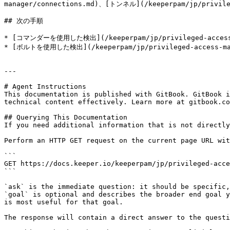
manager/connections.md)、[トンネル](/keeperpam/jp/pri
## 次の手順

* [コマンダーを使用した検出](/keeperpam/jp/privileged-access-ma
* [ボルトを使用した検出](/keeperpam/jp/privileged-access-manag
---

# Agent Instructions

This documentation is published with GitBook. GitBook i
technical content effectively. Learn more at gitbook.co
## Querying This Documentation

If you need additional information that is not directly
Perform an HTTP GET request on the current page URL wit
```

GET https://docs.keeper.io/keeperpam/jp/privileged-acce
```

`ask` is the immediate question: it should be specific,
`goal` is optional and describes the broader end goal y
is most useful for that goal.

The response will contain a direct answer to the questi