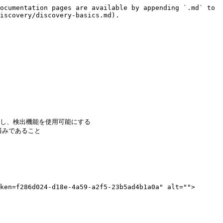
ocumentation pages are available by appending `.md` to 
iscovery/discovery-basics.md).

)を有効化し、検出機能を使用可能にする

イ済みであること

ken=f286d024-d18e-4a59-a2f5-23b5ad4b1a0a" alt="">