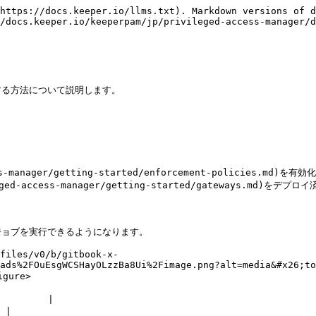
https://docs.keeper.io/llms.txt). Markdown versions of d
/docs.keeper.io/keeperpam/jp/privileged-access-manager/d
る方法について説明します。

s-manager/getting-started/enforcement-policies.md
d-access-manager/getting-started/gateways.md)をデプロ
ョブを実行できるようになります。

files/v0/b/gitbook-x-
ads%2FOuEsgWCSHayOLzzBa8Ui%2Fimage.png?alt=media&#x26;to
ure>

       |

 |
