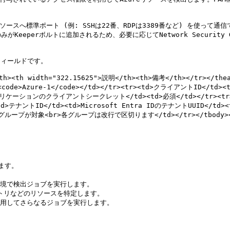
リソースへ標準ポート (例: SSHは22番、RDPは3389番など) を使っ
eperボルトに追加されるため、必要に応じてNetwork Security 
ィールドです。

th><th width="322.15625">説明</th><th>備考</th></tr></th
>Azure-1</code></td></tr><tr><td>クライアントID</td>
eアプリケーションのクライアントシークレット</td><td>必須</td></tr><
r><td>テナントID</td><td>Microsoft Entra IDのテナントUUID</
が対象<br>各グループは改行で区切ります</td></tr></tbody></t
ます。

境で検出ジョブを実行します。

クトリなどのリソースを特定します。

用してさらなるジョブを実行します。
