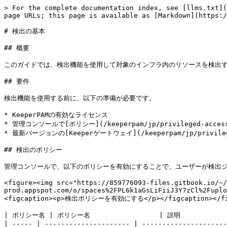
> For the complete documentation index, see [llms.txt](
page URLs; this page is available as [Markdown](https:/
# 検出の基本

## 概要

このガイドでは、検出機能を使用して対象のインフラ内のリソースを検出す
## 要件

検出機能を使用する前に、以下の準備が必要です。

* KeeperPAMの有効なライセンス

* 管理コンソールで[ポリシー](/keeperpam/jp/privileged-acces
* 最新バージョンの[Keeperゲートウェイ](/keeperpam/jp/privilege
## 検出のポリシー

管理コンソールで、以下のポリシーを有効にすることで、ユーザーが検出ジ
<figure><img src="https://859776093-files.gitbook.io/~/
prod.appspot.com/o/spaces%2FPL6k1aGsLiFiiJ3Y7zCl%2Fuplo
<figcaption><p>検出ポリシーを有効にする</p></figcaption></fig
| ポリシー名 | ポリシー名                 | 説明             
| ----- | --------------------- | ---------------------