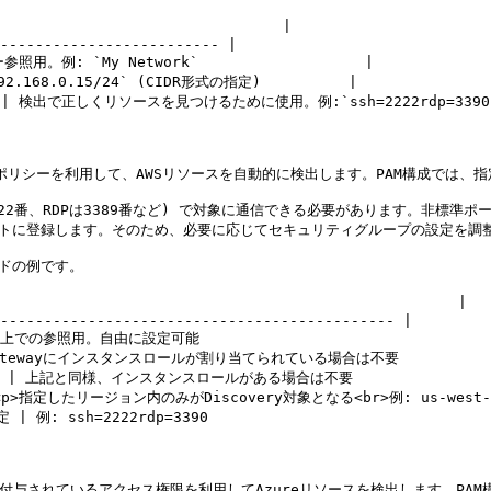
                              |

------------------------- |

。例: `My Network`                   |

168.0.15/24` (CIDR形式の指定)          |

出で正しくリソースを見つけるために使用。例:`ssh=2222rdp=3390`
ールポリシーを利用して、AWSリソースを自動的に検出します。PAM構成では
Hは22番、RDPは3389番など) で対象に通信できる必要があります。非標
ルトに登録します。そのため、必要に応じてセキュリティグループの設定を調整
ドの例です。

                                                 |

--------------------------------------------- |

での参照用。自由に設定可能                                   
tewayにインスタンスロールが割り当てられている場合は不要               
記と同様、インスタンスロールがある場合は不要                     
指定したリージョン内のみがDiscovery対象となる<br>例: us-west-1us-
h=2222rdp=3390                                  
ルに付与されているアクセス権限を利用してAzureリソースを検出します。P