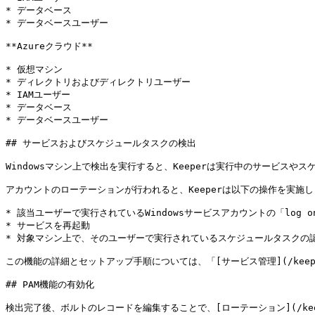
* データベース

* データベースユーザー

**Azureクラウド**

* 仮想マシン

* ディレクトリおよびディレクトリユーザー

* IAMユーザー

* データベース

* データベースユーザー

## サービスおよびスケジュールタスクの検出

Windowsマシン上で検出を実行すると、Keeperは実行中のサービス
アカウントのローテーションが行われると、Keeperは以下の操作を実施し
* 該当ユーザーで実行されているWindowsサービスアカウントの「log o
* サービスを再起動

* 対象マシン上で、そのユーザーで実行されているスケジュールタスクの認
この機能の詳細とセットアップ手順については、「[サービス管理](/keeperpam/jp
## PAM機能の有効化

検出完了後、ボルトのレコードを編集することで、[ローテーション](/keeperpam/jp/