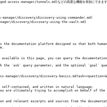
vileged-access-manager/tunnels.md)などの高度な機能を有効にできます
nager/discovery/discovery-using-commander.md)

er/discovery/discovery-using-the-vault.md)

s the documentation platform designed so that both human
m.

 available in this page, you can query the documentation
h the `ask` query parameter, and the optional `goal` que
ss-manager/discovery/discovery-basics.md?ask=<question>&
 self-contained, and written in natural language.

ou are ultimately trying to accomplish on behalf of the 
on and relevant excerpts and sources from the documentat