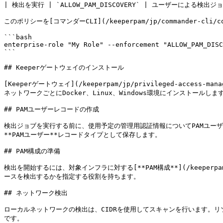
| 検出を実行 | `ALLOW_PAM_DISCOVERY` | ユーザーによる検出
このポリシーを[コマンダーCLI](/keeperpam/jp/commander-cli/c
```bash

enterprise-role "My Role" --enforcement "ALLOW_PAM_DISC
```

## Keeperゲートウェイのインストール

[Keeperゲートウェイ](/keeperpam/jp/privileged-acc
ネットワークごとにDocker、Linux、Windows環境にインストールします
## PAMユーザーレコードの作成

検出ジョブを実行する前に、使用予定の管理用認証情報についてPAMユーザ
**PAMユーザー**レコードタイプとして保存します。

## PAM構成の準備

検出を開始するには、対象インフラに対する[**PAM構成**](/keeperpam/jp
ースを検出するかを指定する役割を持ちます。

## ネットワーク検出

ローカルネットワークの検出は、CIDRを使用してスキャンを行います。
です。
