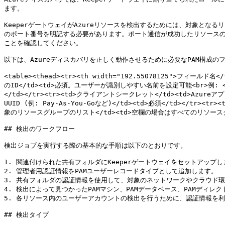
ます。

KeeperゲートウェイがAzureリソースを検出するためには、対象となる
のポート番号を明記する必要があります。ポート通信が成功したリソースのみがKe
ことを確認してください。

以下は、Azureディスカバリを正しく動作させるために必要なPAM構成のフ
<table><thead><tr><th width="192.55078125">フィールド名</
のID</td><td>必須。ユーザーが識別しやすい名前を設定可能<br>例: <code
</td></tr><tr><td>クライアントシークレット</td><td>Azur
UUID (例: Pay-As-You-Goなど)</td><td>必須</td></tr><t
象のリソースグループのリスト</td><td>空欄の場合はすべてのリソースグループ
## 検出のワークフロー

検出ジョブを実行する際の基本的な手順は以下のとおりです。

1. 関連付けられた共有フォルダにKeeperゲートウェイをセットアップし
2. 管理者用認証情報をPAMユーザーレコードタイプとして追加します。

3. 共有フォルダの認証情報を使用して、対象のネットワークやクラウド環
4. 検出によって見つかったPAMマシン、PAMデータベース、PAMディレ
5. 各リソース内のユーザーアカウントの検出を行うために、認証情報を利
## 検出タイプ
