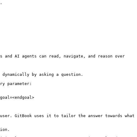
。

s and AI agents can read, navigate, and reason over 
 dynamically by asking a question.

ry parameter:

goal=<endgoal>

user. GitBook uses it to tailor the answer towards what 
ion.
