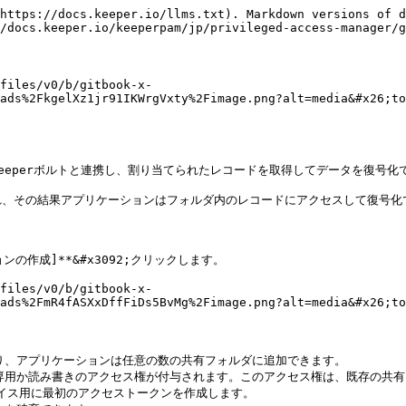
https://docs.keeper.io/llms.txt). Markdown versions of d
/docs.keeper.io/keeperpam/jp/privileged-access-manager/g
files/v0/b/gitbook-x-
ads%2FkgelXz1jr91IKWrgVxty%2Fimage.png?alt=media&#x26;to
eperボルトと連携し、割り当てられたレコードを取得してデータを復号化で
、その結果アプリケーションはフォルダ内のレコードにアクセスして復号化で
の作成]**&#x3092;クリックします。

files/v0/b/gitbook-x-
ads%2FmR4fASXxDffFiDs5BvMg%2Fimage.png?alt=media&#x26;to
り、アプリケーションは任意の数の共有フォルダに追加できます。

専用か読み書きのアクセス権が付与されます。このアクセス権は、既存の共有
デバイス用に最初のアクセストークンを作成します。
