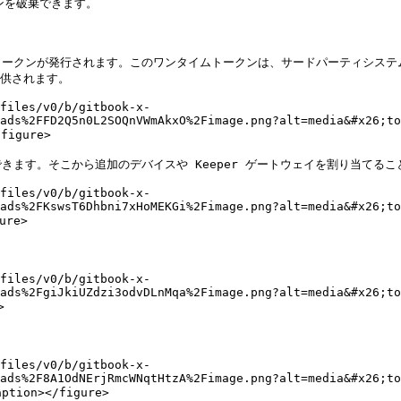
を破棄できます。

クンが発行されます。このワンタイムトークンは、サードパーティシステム、Ke
供されます。

files/v0/b/gitbook-x-
ads%2FFD2Q5n0L2SOQnVWmAkxO%2Fimage.png?alt=media&#x26;to
igure>

ます。そこから追加のデバイスや Keeper ゲートウェイを割り当てること
files/v0/b/gitbook-x-
ads%2FKswsT6Dhbni7xHoMEKGi%2Fimage.png?alt=media&#x26;to
re>

files/v0/b/gitbook-x-
ads%2FgiJkiUZdzi3odvDLnMqa%2Fimage.png?alt=media&#x26;to


files/v0/b/gitbook-x-
ads%2F8A1OdNErjRmcWNqtHtzA%2Fimage.png?alt=media&#x26;to
ion></figure>
