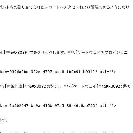
erボルト内の割り当てられたレコードへアクセスおよび管理できるようになり
**&#x30BF;ブをクリックします。**\[ゲートウェイをプロビジョニ
ken=239da9bd-982e-4727-acb6-fb0c9ffb03f1" alt="">
作成]**&#x3092;選択し、**\[ゲートウェイ]**&#x3092;選択
ken=1a9b2647-be9a-416b-97a5-86c46c6ae795" alt="">
す。
