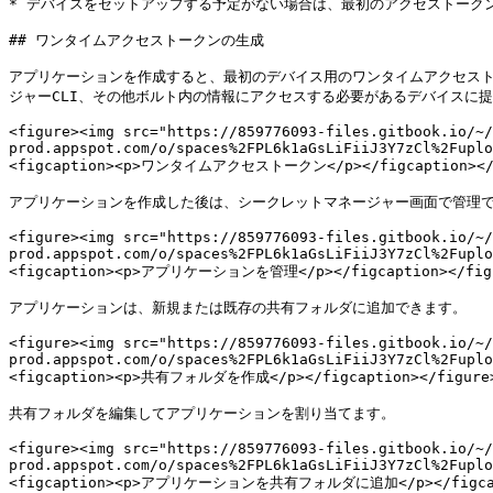
* デバイスをセットアップする予定がない場合は、最初のアクセストークン
## ワンタイムアクセストークンの生成

アプリケーションを作成すると、最初のデバイス用のワンタイムアクセストー
ジャーCLI、その他ボルト内の情報にアクセスする必要があるデバイスに提
<figure><img src="https://859776093-files.gitbook.io/~/
prod.appspot.com/o/spaces%2FPL6k1aGsLiFiiJ3Y7zCl%2Fuplo
<figcaption><p>ワンタイムアクセストークン</p></figcaption></f
アプリケーションを作成した後は、シークレットマネージャー画面で管理でき
<figure><img src="https://859776093-files.gitbook.io/~/
prod.appspot.com/o/spaces%2FPL6k1aGsLiFiiJ3Y7zCl%2Fuplo
<figcaption><p>アプリケーションを管理</p></figcaption></figu
アプリケーションは、新規または既存の共有フォルダに追加できます。

<figure><img src="https://859776093-files.gitbook.io/~/
prod.appspot.com/o/spaces%2FPL6k1aGsLiFiiJ3Y7zCl%2Fuplo
<figcaption><p>共有フォルダを作成</p></figcaption></figure>
共有フォルダを編集してアプリケーションを割り当てます。

<figure><img src="https://859776093-files.gitbook.io/~/
prod.appspot.com/o/spaces%2FPL6k1aGsLiFiiJ3Y7zCl%2Fuplo
<figcaption><p>アプリケーションを共有フォルダに追加</p></figcapt