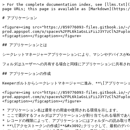
> For the complete documentation index, see [llms.txt](
page URLs; this page is available as [Markdown](https:/
# アプリケーション

<figure><img src="https://859776093-files.gitbook.io/~/
prod.appspot.com/o/spaces%2FPL6k1aGsLiFiiJ3Y7zCl%2Fuplo
<figcaption></figcaption></figure>

## アプリケーションとは

シークレットマネージャーアプリケーションにより、マシンやデバイスがKe
フォルダはユーザーへの共有する場合と同様にアプリケーションに共有され
## アプリケーションの作成

Keeperボルトからシークレットマネージャーに進み、**\[アプリケーション
<figure><img src="https://859776093-files.gitbook.io/~/
prod.appspot.com/o/spaces%2FPL6k1aGsLiFiiJ3Y7zCl%2Fuplo
<figcaption></figcaption></figure>

* アプリケーション名は通常その用途や使用される環境を示します。

* ここで選択するフォルダはアプリケーションが割り当てられる場所であ
* レコードの権限によって、アプリケーションにはフォルダへの読み取り
* **\[アクセストークンの作成]**&#x3092;クリックして、最初の