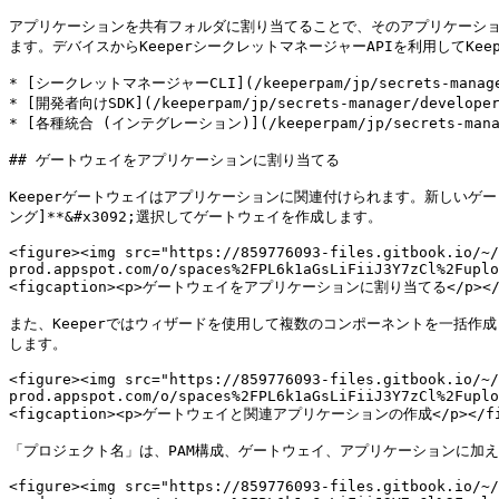
アプリケーションを共有フォルダに割り当てることで、そのアプリケーション
ます。デバイスからKeeperシークレットマネージャーAPIを利用してKe
* [シークレットマネージャーCLI](/keeperpam/jp/secrets-manager/s
* [開発者向けSDK](/keeperpam/jp/secrets-manager/developer-
* [各種統合 (インテグレーション)](/keeperpam/jp/secrets-manage
## ゲートウェイをアプリケーションに割り当てる

Keeperゲートウェイはアプリケーションに関連付けられます。新しいゲート
ング]**&#x3092;選択してゲートウェイを作成します。

<figure><img src="https://859776093-files.gitbook.io/~/
prod.appspot.com/o/spaces%2FPL6k1aGsLiFiiJ3Y7zCl%2Fuplo
<figcaption><p>ゲートウェイをアプリケーションに割り当てる</p></figc
また、Keeperではウィザードを使用して複数のコンポーネントを一括作成し、自
します。

<figure><img src="https://859776093-files.gitbook.io/~/
prod.appspot.com/o/spaces%2FPL6k1aGsLiFiiJ3Y7zCl%2Fuplo
<figcaption><p>ゲートウェイと関連アプリケーションの作成</p></figca
「プロジェクト名」は、PAM構成、ゲートウェイ、アプリケーションに加
<figure><img src="https://859776093-files.gitbook.io/~/