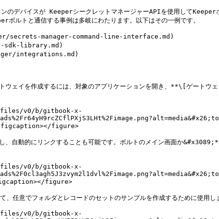
のデバイスが KeeperシークレットマネージャーAPIを使用してKeep
eperボルトと通信する事例は多岐にわたります。以下はその一例です。

ecrets-manager-command-line-interface.md)

sdk-library.md)

r/integrations.md)

ウェイを作成するには、対象のアプリケーションを開き、**\[ゲートウェイ]
files/v0/b/gitbook-x-
ads%2Fr64yH9rcZCflPXjS3LHt%2Fimage.png?alt=media&#x26;to
aption></figure>

動的にリンクすることも可能です。ボルトのメイン画面か&#x3089;**\[新規
files/v0/b/gitbook-x-
ads%2F0cl3agh5J3zvym2l1dvl%2Fimage.png?alt=media&#x26;to
ption></figure>

えて、任意でフォルダとレコードのセットのサンプルを作成するために使用しま
files/v0/b/gitbook-x-