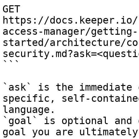
GET 
https://docs.keeper.io/
access-manager/getting-
started/architecture/co
security.md?ask=<questi
```

`ask` is the immediate 
specific, self-containe
language.

`goal` is optional and 
goal you are ultimately