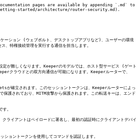
ocumentation pages are available by appending `.md` to 
etting-started/architecture/router-security.md).

アプリケーション (ウェブボルト、デスクトップアプリなど)、ユーザーの環境
セス、特権接続管理を実行する通信を担当します。

が難しくなります。Keeperのモデルでは、ホスト型サービス (ゲート
perクラウドとの双方向通信が可能になります。Keeperルーターで、
ketsが確立されます。このセッショントークンは、Keeperルーターによっ
ーで保護されており、MITM攻撃から保護されます。この転送キーは、エンド
す。

す。クライアントはペイロードに署名し、最初の認証時にクライアントデバイ
セッショントークンを使用してコマンドを認証します。
