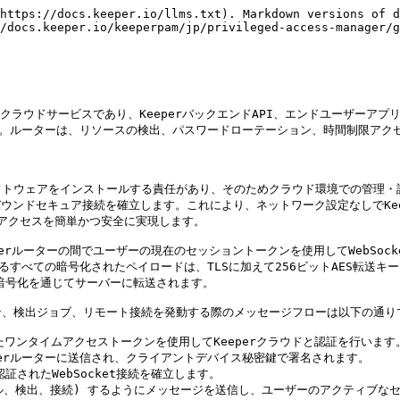
https://docs.keeper.io/llms.txt). Markdown versions of d
/docs.keeper.io/keeperpam/jp/privileged-access-manager/g
されたクラウドサービスであり、KeeperバックエンドAPI、エンドユーザー
す。ルーターは、リソースの検出、パスワードローテーション、時間制限アク
トウェアをインストールする責任があり、そのためクラウド環境での管理・設定
バウンドセキュア接続を確立します。これにより、ネットワーク設定なしでKee
ドアクセスを簡単かつ安全に実現します。

eperルーターの間でユーザーの現在のセッショントークンを使用してWebSoc
るすべての暗号化されたペイロードは、TLSに加えて256ビットAES転送キ
暗号化を通じてサーバーに転送されます。

、検出ジョブ、リモート接続を発動する際のメッセージフローは以下の通りで
たワンタイムアクセストークンを使用してKeeperクラウドと認証を行いま
erルーターに送信され、クライアントデバイス秘密鍵で署名されます。

されたWebSocket接続を確立します。

ンネル、検出、接続) するようにメッセージを送信し、ユーザーのアクティブな