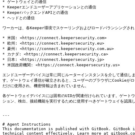
* ゲートウェイとの通信

* Keeperエンドユーザーアプリケーションとの通信

* KeeperバックエンドAPIとの通信

* ヘッドとの通信

ワーカーは、各Keeper環境でスケーリングおよびロードバランシングされ
* 米国: <https://connect.keepersecurity.com>

* 欧州: <https://connect.keepersecurity.eu>

* 豪州: <https://connect.keepersecurity.com.au>

* カナダ: <https://connect.keepersecurity.ca>

* 日本: <https://connect.keepersecurity.jp>

* 米国政府機関: <https://connect.keepersecurity.us>

エンドユーザーデバイスは常に同じルーターインスタンスを介して通信し
す。ゲートウェイ通信が確立されると、ユーザーのブラウザにCookieが
だけに使用され、機密情報は含まれていません。

各ゲートウェイデバイスには固有のUIDが関連付けられています。ゲートウ
ション、検出、接続機能を実行するために使用すべきゲートウェイを認識し
---

# Agent Instructions

This documentation is published with GitBook. GitBook i
technical content effectively. Learn more at gitbook.co