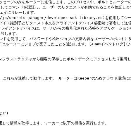
御メッセージのみをルーターに送信します。このプロセス中、ボルトとルータ
してコマンドを認証し、ユーザーのリクエストが有効であることを検証します
ウェイにリレーします。

m/jp/secrets-manager/developer-sdk-library.m
トデバイス識別子とリクエスト本文をクライアントデバイス秘密鍵で署名して
。クライアントデバイスは、サーバからの暗号化された応答をアプリケーショ
号します。

」コマンドを使用して、パスワードや検出ジョブの更新内容をユーザーのボルトに反
にジョブが完了したことを通知します。[ARAMイベントログ](/enterpri
のインフラストラクチャから顧客の保存したボルトデータにアクセスしたり復号し
これらが連携して動作します。 ルーターはKeeperのAWSクラウド環境
ど)

しを使用して情報を取得します。ワーカーは以下の機能を実行します。
