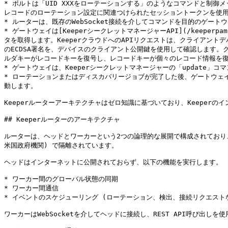
* ボルトは「UID XXXをローテーションする」のようなコマンドと制
レコードのローテーション設定に関連つけられたセッショントークンを使用
* ルーターは、既存のWebSocket接続を介してコマンドを目的のゲート
* ゲートウェイは[KeeperシークレットマネージャーAPI](/keeperpa
タを取得します。KeeperクラウドへのAPIリクエストは、クライアン
のECDSA署名を、デバイスのクライアント公開鍵を使用して確認します
ルダキーがレコードキーを復号し、レコードキーが個々のレコード情報を復
* ゲートウェイは、Keeperシークレットマネージャーの「update
* ローテーションまたはディスカバリージョブが完了した後、ゲートウェイはルーター
動します。

Keeperルーターアーキテクチャはゼロ知識に基づいており、Keeper
## Keeperルーターのアーキテクチャ

ルーターは、ヘッドとワーカーという2つの論理的な展開で構成されており、
米国政府機関) で隔離されています。

ヘッドはインターネットに公開されておらず、以下の機能を実行します。

* ワーカー間のグローバル状態の同期

* ワーカー間通信

* イベントのスケジューリング (ローテーション、検出、接続リクエストな
ワーカーはWebSocketを介してヘッドに接続し、REST API呼び出