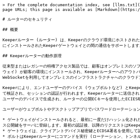
> For the complete documentation index, see [llms.txt](
page URLs; this page is available as [Markdown](https:/
# ルーターのセキュリティ

## 概要

Keeperルーター (ルーター) は、Keeperのクラウド環境にホスト
にインストールされたKeeperゲートウェイとの間の通信をサポートしま
## Keeperルーターの動作原理

従来型またはレガシーの特権アクセス製品では、顧客はオンプレミスのソフ
ウェイ) が顧客の環境にインストールされ、Keeperルーターへのアウト
WebSocketを利用してオンプレミスのインフラストラクチャへのクラウ
Keeperにより、エンドユーザーのデバイス (ウェブボルトなど) とKe
て検証され、セッションの認証が行われます。Keeperルーターに送信され
ユーザーのデバイスで生成され、ルーターの公開ECキーを使用したECIES
ユーザーがウェブボルトやデスクトップアプリでパスワードローテーション
* ゲートウェイがインストールされると、最初に一度だけハッシュ化され
ス公開鍵をサーバに登録します。最初の認証後、以降のリクエストはKeep
* ゲートウェイは、クライアントデバイス秘密鍵とECDSA署名を使用して認証
* ボルトはKeeperルーターにコマンドを実行 (ローテーション、ト