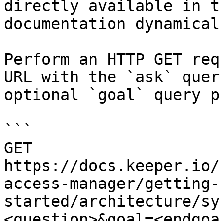
directly available in t
documentation dynamical
Perform an HTTP GET req
URL with the `ask` quer
optional `goal` query p
```

GET 
https://docs.keeper.io/
access-manager/getting-
started/architecture/sy
<question>&goal=<endgoal