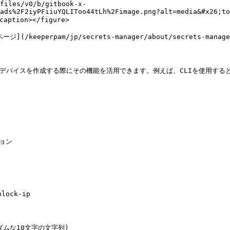
files/v0/b/gitbook-x-
ads%2F2iyPFiiuYQLIToo44tLh%2Fimage.png?alt=media&#x26;to
tion></figure>

perpam/jp/secrets-manager/about/secrets-manage
おり、デバイスを作成する際にその機能を活用できます。例えば、CLIを使用
ョン

ock-ip

ダムな10文字の文字列)
