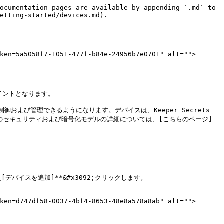
ocumentation pages are available by appending `.md` to 
etting-started/devices.md).

ken=5a5058f7-1051-477f-b84e-24956b7e0701" alt="">
ントとなります。

び管理できるようになります。デバイスは、Keeper Secrets 
スのセキュリティおよび暗号化モデルの詳細については、[こちらのページ]
[デバイスを追加]**&#x3092;クリックします。

ken=d747df58-0037-4bf4-8653-48e8a578a8ab" alt="">