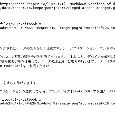
https://docs.keeper.io/llms.txt). Markdown versions of d
/docs.keeper.io/keeperpam/jp/privileged-access-manager/g
files/v0/b/gitbook-x-
ads%2FCWCuruNb6K17ecQHML71%2Fimage.png?alt=media&#x26;to
ニングされたデータの復号を行う任意のマシン、アプリケーション、エンドポイ
スには固有の識別子が割り当てられます。これにより、デバイスを厳密に制御およ
および暗号化モデルを使用して、データの認証および復号を行います。 デバイ
ption-model.md)をご参照ください。

LIを通じて作成できます。

プリケーションを選択してから、**\[デバイス]**&#x30BF;ブを開き、**\
files/v0/b/gitbook-x-
ads%2Fd4kTrvFPHZ8rSxA4mkdh%2Fimage.png?alt=media&#x26;to