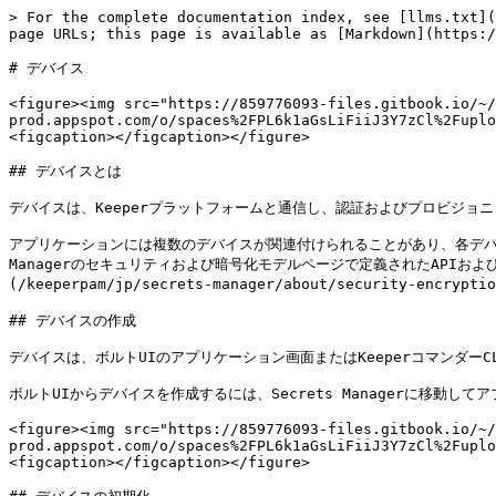
> For the complete documentation index, see [llms.txt](
page URLs; this page is available as [Markdown](https:/
# デバイス

<figure><img src="https://859776093-files.gitbook.io/~/
prod.appspot.com/o/spaces%2FPL6k1aGsLiFiiJ3Y7zCl%2Fuplo
<figcaption></figcaption></figure>

## デバイスとは

デバイスは、Keeperプラットフォームと通信し、認証およびプロビジョ
アプリケーションには複数のデバイスが関連付けられることがあり、各デバイ
Managerのセキュリティおよび暗号化モデルページで定義されたAPI
(/keeperpam/jp/secrets-manager/about/security-encry
## デバイスの作成

デバイスは、ボルトUIのアプリケーション画面またはKeeperコマンダーC
ボルトUIからデバイスを作成するには、Secrets Managerに移動してア
<figure><img src="https://859776093-files.gitbook.io/~/
prod.appspot.com/o/spaces%2FPL6k1aGsLiFiiJ3Y7zCl%2Fuplo
<figcaption></figcaption></figure>
