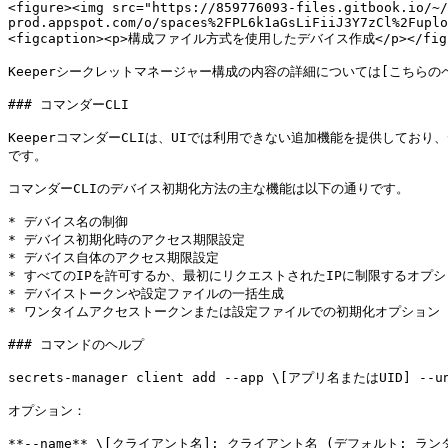
<figure><img src="https://859776093-files.gitbook.io/~/
prod.appspot.com/o/spaces%2FPL6k1aGsLiFiiJ3Y7zCl%2Fuplo
<figcaption><p>構成ファイル方式を使用したデバイス作成</p></figcap
Keeperシークレットマネージャー構成の内容の詳細については[こちらのページ](/kee
### コマンダーCLI

KeeperコマンダーCLIは、UIでは利用できない追加機能を提供して
です。

コマンダーCLIのデバイス初期化方法の主な機能は以下の通りです。

* デバイス名の制御

* デバイス初期化時のアクセス期限設定

* デバイス自体のアクセス期限設定

* すべてのIPを許可するか、最初にリクエストされたIPに制限するオプシ
* デバイストークンや設定ファイルの一括生成

* ワンタイムアクセストークンまたは設定ファイルでの初期化オプション

### コマンドのヘルプ

secrets-manager client add --app \[アプリ名またはUID] --unl
オプション：

**--name** \[クライアント名]: クライアント名 (デフォルト: ラン