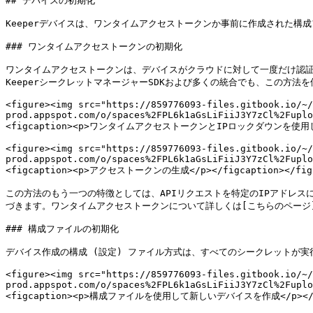
## デバイスの初期化

Keeperデバイスは、ワンタイムアクセストークンか事前に作成された構成ファ
### ワンタイムアクセストークンの初期化

ワンタイムアクセストークンは、デバイスがクラウドに対して一度だけ認
KeeperシークレットマネージャーSDKおよび多くの統合でも、この方法を
<figure><img src="https://859776093-files.gitbook.io/~/
prod.appspot.com/o/spaces%2FPL6k1aGsLiFiiJ3Y7zCl%2Fuplo
<figcaption><p>ワンタイムアクセストークンとIPロックダウンを使用してデバ
<figure><img src="https://859776093-files.gitbook.io/~/
prod.appspot.com/o/spaces%2FPL6k1aGsLiFiiJ3Y7zCl%2Fuplo
<figcaption><p>アクセストークンの生成</p></figcaption></figu
この方法のもう一つの特徴としては、APIリクエストを特定のIPアドレス
づきます。ワンタイムアクセストークンについて詳しくは[こちらのページ](/keeperp
### 構成ファイルの初期化

デバイス作成の構成 (設定) ファイル方式は、すべてのシークレットが実
<figure><img src="https://859776093-files.gitbook.io/~/
prod.appspot.com/o/spaces%2FPL6k1aGsLiFiiJ3Y7zCl%2Fuplo
<figcaption><p>構成ファイルを使用して新しいデバイスを作成</p></figc