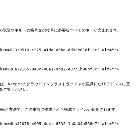
の認証やボルトの暗号文の復号に必要なすべてのキーが含まれます。
ken=62339510-c275-41da-a5ba-dd98e61df12c" alt="">
ken=20e32185-0a3c-48a1-9b82-e37c1b96bf5c" alt="">
、Keeperのクラウドインフラストラクチャが認識したIPアドレスに基
d)をご覧ください。

D統合方法で、この事前に作成された構成ファイルが使用されます。

ken=4ba32078-c905-4e4f-8533-1a0a04a538d7" alt="">