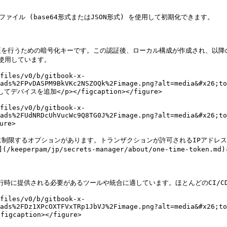
イル (base64形式またはJSON形式) を使用して初期化できます。

証を行うための暗号化キーです。この認証後、ローカル構成が作成され、以降
使用しています。

files/v0/b/gitbook-x-
ads%2FPvDASPM9BkVKc2NSZOQk%2Fimage.png?alt=media&#x26;to
イスを追加</p></figcaption></figure>

files/v0/b/gitbook-x-
ads%2FUdNRDcUhVucWc9Q8TG0J%2Fimage.png?alt=media&#x26;to
re>

に制限するオプションがあります。トランザクションが許可されるIPアドレスは
am/jp/secrets-manager/about/one-time-token.m
行時に提供される必要があるツールや統合に適しています。ほとんどのCI/C
files/v0/b/gitbook-x-
ads%2FDz1XPcOXTFVxTRp1JbVJ%2Fimage.png?alt=media&#x26;to
aption></figure>
