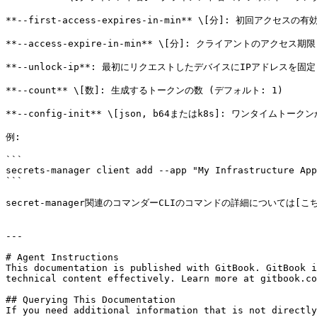
**--first-access-expires-in-min** \[分]: 初回アクセスの
**--access-expire-in-min** \[分]: クライアントのアクセス期
**--unlock-ip**: 最初にリクエストしたデバイスにIPアドレスを固定
**--count** \[数]: 生成するトークンの数 (デフォルト: 1)

**--config-init** \[json, b64またはk8s]: ワンタイムト
例:

```

secrets-manager client add --app "My Infrastructure App
```

secret-manager関連のコマンダーCLIのコマンドの詳細については[こちらのページ]
---

# Agent Instructions

This documentation is published with GitBook. GitBook i
technical content effectively. Learn more at gitbook.co
## Querying This Documentation

If you need additional information that is not directly