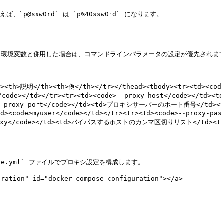
@ssw0rd` は `p%40ssw0rd` になります。

環境変数と併用した場合は、コマンドラインパラメータの設定が優先されます
th><th>説明</th><th>例</th></tr></thead><tbody><tr><t
80</code></td></tr><tr><td><code>--proxy-host</code
e>--proxy-port</code></td><td>プロキシサーバーのポート番号</td><td>
<code>myuser</code></td></tr><tr><td><code>--proxy-
-proxy</code></td><td>バイパスするホストのカンマ区切りリスト</td><td><c
ose.yml` ファイルでプロキシ設定を構成します。

ration" id="docker-compose-configuration"></a>
