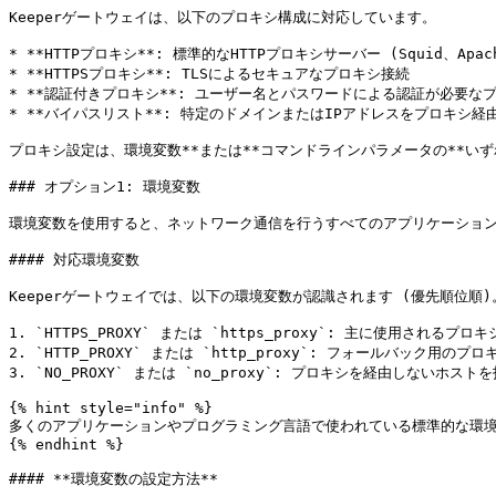
Keeperゲートウェイは、以下のプロキシ構成に対応しています。

* **HTTPプロキシ**: 標準的なHTTPプロキシサーバー (Squid、Apache 
* **HTTPSプロキシ**: TLSによるセキュアなプロキシ接続

* **認証付きプロキシ**: ユーザー名とパスワードによる認証が必要なプ
* **バイパスリスト**: 特定のドメインまたはIPアドレスをプロキシ経
プロキシ設定は、環境変数**または**コマンドラインパラメータの**い
### オプション1: 環境変数

環境変数を使用すると、ネットワーク通信を行うすべてのアプリケーション
#### 対応環境変数

Keeperゲートウェイでは、以下の環境変数が認識されます (優先順位順)。
1. `HTTPS_PROXY` または `https_proxy`: 主に使用されるプロキ
2. `HTTP_PROXY` または `http_proxy`: フォールバック用のプロ
3. `NO_PROXY` または `no_proxy`: プロキシを経由しないホス
{% hint style="info" %}

多くのアプリケーションやプログラミング言語で使われている標準的な環境変
{% endhint %}

#### **環境変数の設定方法**
