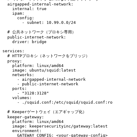
  airgapped-internal-network:

    internal: true

    ipam:

      config:

        - subnet: 10.99.0.0/24

  # 公共ネットワーク（プロキシ専用）

  public-internet-network:

    driver: bridge

services:

  # HTTPプロキシ（ネットワークをブリッジ）

  proxy:

    platform: linux/amd64

    image: ubuntu/squid:latest

    networks:

      - airgapped-internal-network

      - public-internet-network

    ports:

      - "3128:3128"

    volumes:

      - ./squid.conf:/etc/squid/squid.conf:ro

  # Keeperゲートウェイ（エアギャップ化）

  keeper-gateway:

    platform: linux/amd64

    image: keepersecurityinc/gateway:latest

    environment:

      GATEWAY_CONFIG: <your-gateway-config>
