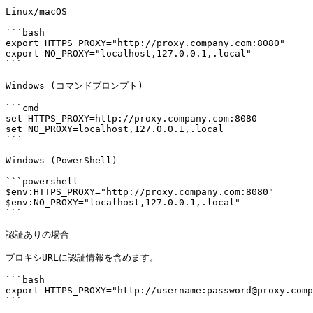
Linux/macOS

```bash

export HTTPS_PROXY="http://proxy.company.com:8080"

export NO_PROXY="localhost,127.0.0.1,.local"

```

Windows (コマンドプロンプト)

```cmd

set HTTPS_PROXY=http://proxy.company.com:8080

set NO_PROXY=localhost,127.0.0.1,.local

```

Windows (PowerShell)

```powershell

$env:HTTPS_PROXY="http://proxy.company.com:8080"

$env:NO_PROXY="localhost,127.0.0.1,.local"

```

認証ありの場合

プロキシURLに認証情報を含めます。

```bash

export HTTPS_PROXY="http://username:password@proxy.comp
```
