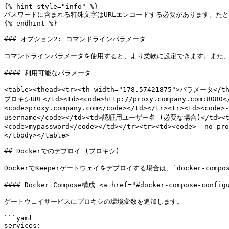
{% hint style="info" %}

パスワードに含まれる特殊文字はURLエンコードする必要があります。たとえば、`p
{% endhint %}

### オプション2: コマンドラインパラメータ

コマンドラインパラメータを使用すると、より柔軟に設定できます。また、
#### 利用可能なパラメータ

<table><thead><tr><th width="178.57421875">パラメータ</
プロキシURL</td><td><code>http://proxy.company.com:80
<code>proxy.company.com</code></td></tr><tr><td><cod
username</code></td><td>認証用ユーザー名 (必要な場合)</td><td>
<code>mypassword</code></td></tr><tr><td><code>--no
</tbody></table>

## Dockerでのデプロイ (プロキシ)

DockerでKeeperゲートウェイをデプロイする場合は、`docker-comp
#### Docker Compose構成 <a href="#docker-compose-configu
ゲートウェイサービスにプロキシの環境変数を追加します。

```yaml

services:
