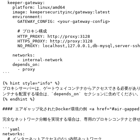
  keeper-gateway:

    platform: linux/amd64

    image: keepersecurityinc/gateway:latest

    environment:

      GATEWAY_CONFIG: <your-gateway-config>

      # プロキシ構成

      HTTP_PROXY: http://proxy:3128

      HTTPS_PROXY: http://proxy:3128

      NO_PROXY: localhost,127.0.0.1,db-mysql,server-ssh,server-rdp

    networks:

      - internal-network

    depends_on:

      - proxy

```

{% hint style="info" %}

プロキシサーバーは、ゲートウェイコンテナからアクセスできる必要がありま
ンテナを配置する場合は、`depends_on` セクションに含めてください。
{% endhint %}

#### エアギャップ化されたDocker環境の例 <a href="#air-gapped-dock
完全なネットワーク分離を実現する場合は、専用のプロキシコンテナと併せ
```yaml

networks:

  # インターネットアクセスのない内部ネットワーク
