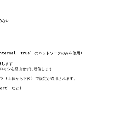
rnal: true` のネットワークのみを使用)

します

ロキシを経由せずに通信します

位 (上位から下位) で設定が適用されます。

rt` など)
