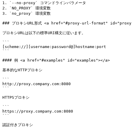
1. `--no-proxy` コマンドラインパラメータ

2. `NO_PROXY` 環境変数

3. `no_proxy` 環境変数

### プロキシURL形式 <a href="#proxy-url-format" id="proxy-
プロキシURLは以下の標準URI構文に従います。

```

[scheme://][username:password@]hostname:port

```

#### 例 <a href="#examples" id="examples"></a>

基本的なHTTPプロキシ

```

http://proxy.company.com:8080

```

HTTPSプロキシ

```

https://proxy.company.com:8080

```

認証付きプロキシ
