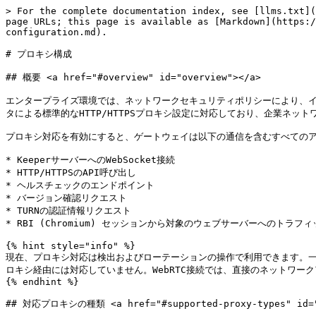
> For the complete documentation index, see [llms.txt](
page URLs; this page is available as [Markdown](https:/
configuration.md).

# プロキシ構成

## 概要 <a href="#overview" id="overview"></a>

エンタープライズ環境では、ネットワークセキュリティポリシーにより、イ
タによる標準的なHTTP/HTTPSプロキシ設定に対応しており、企業ネット
プロキシ対応を有効にすると、ゲートウェイは以下の通信を含むすべてのア
* KeeperサーバーへのWebSocket接続

* HTTP/HTTPSのAPI呼び出し

* ヘルスチェックのエンドポイント

* バージョン確認リクエスト

* TURNの認証情報リクエスト

* RBI (Chromium) セッションから対象のウェブサーバーへのトラフィッ
{% hint style="info" %}

現在、プロキシ対応は検出およびローテーションの操作で利用できます。一方、
ロキシ経由には対応していません。WebRTC接続では、直接のネットワーク
{% endhint %}

## 対応プロキシの種類 <a href="#supported-proxy-types" id="s