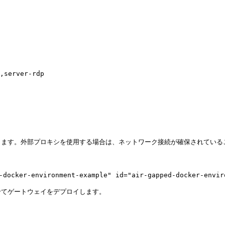
す。外部プロキシを使用する場合は、ネットワーク接続が確保されていることを


er-environment-example" id="air-gapped-docker-environ
てゲートウェイをデプロイします。
