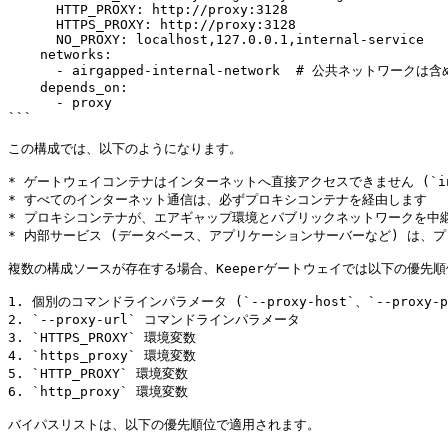
      HTTP_PROXY: http://proxy:3128

      HTTPS_PROXY: http://proxy:3128

      NO_PROXY: localhost,127.0.0.1,internal-service

    networks:

      - airgapped-internal-network  # 公共ネットワークは含めない

    depends_on:

      - proxy

```

この構成では、以下のようになります。

* ゲートウェイコンテナはインターネットへ直接アクセスできません (`inte
* すべてのインターネット通信は、必ずプロキシコンテナを経由します

* プロキシコンテナが、エアギャップ環境とパブリックネットワークを中継
* 内部サービス (データベース、アプリケーションサーバーなど) は、プ
複数の構成ソースが存在する場合、Keeperゲートウェイでは以下の優先順
1. 個別のコマンドラインパラメータ (`--proxy-host`、`--proxy-po
2. `--proxy-url` コマンドラインパラメータ

3. `HTTPS_PROXY` 環境変数

4. `https_proxy` 環境変数

5. `HTTP_PROXY` 環境変数

6. `http_proxy` 環境変数

バイパスリストは、以下の優先順位で適用されます。
