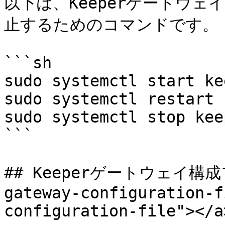
以下は、Keeperゲートウ
止するためのコマンドです。

```sh

sudo systemctl start ke
sudo systemctl restart 
sudo systemctl stop kee
```

## Keeperゲートウェイ構成フ
gateway-configuration-f
configuration-file"></a>