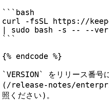
```bash

curl -fsSL https://keep
| sudo bash -s -- --ver
```

{% endcode %}

`VERSION` をリリース番
(/release-notes/enterp
照ください)。
