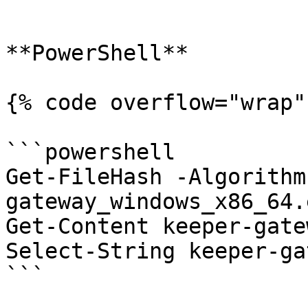
```

**PowerShell**

{% code overflow="wrap" 
```powershell

Get-FileHash -Algorithm
gateway_windows_x86_64.
Get-Content keeper-gate
Select-String keeper-ga
```
