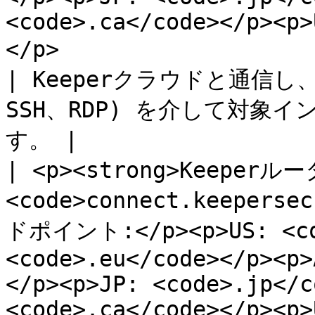
<code>.ca</code></p><p>
</p>                        | TLSポート443                      
| Keeperクラウドと通信し
SSH、RDP) を介して対
す。 |

| <p><strong>Keeperルー
<code>connect.keeperse
ドポイント:</p><p>US: <cod
<code>.eu</code></p><p>
</p><p>JP: <code>.jp</c
<code>.ca</code></p><p>