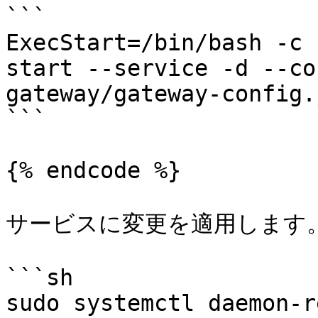
```

ExecStart=/bin/bash -c 
start --service -d --co
gateway/gateway-config.
```

{% endcode %}

サービスに変更を適用します。
```sh

sudo systemctl daemon-r