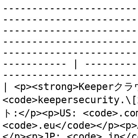
-----------------------
-----------------------
-----------------------
-----------------------
-----------------------
----------- | ---------
-----------------------
| <p><strong>Keeperクラ
<code>keepersecurity.
ト:</p><p>US: <code>.com
<code>.eu</code></p><p>
</p><p>JP: <code>.jp</c