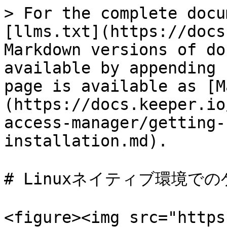
> For the complete docu
[llms.txt](https://docs
Markdown versions of do
available by appending 
page is available as [M
(https://docs.keeper.io
access-manager/getting-
installation.md).

# Linuxネイティブ環境での
<figure><img src="https