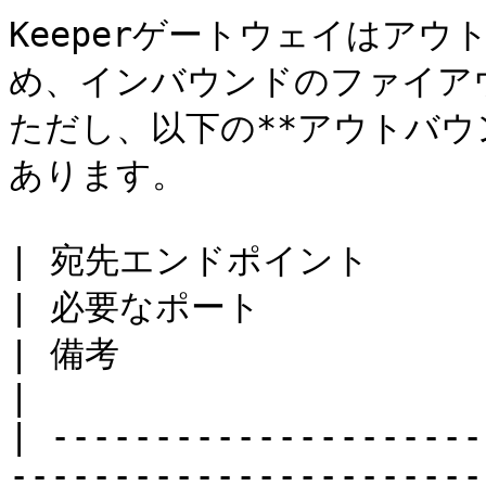
Keeperゲートウェイはア
め、インバウンドのファイア
ただし、以下の**アウトバウ
あります。

| 宛先エンドポイント                                                                                                                                                                                                                                                                             
| 必要なポート                                                                          
| 備考                                                               
|

| ---------------------
-----------------------