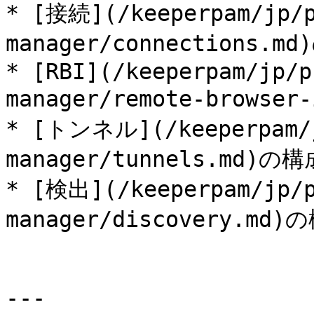
* [接続](/keeperpam/jp/p
manager/connections.md
* [RBI](/keeperpam/jp/p
manager/remote-browser
* [トンネル](/keeperpam/j
manager/tunnels.md)の構成
* [検出](/keeperpam/jp/p
manager/discovery.md)の
---
