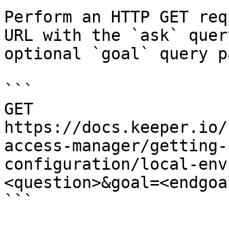
Perform an HTTP GET req
URL with the `ask` quer
optional `goal` query p
```

GET 
https://docs.keeper.io/
access-manager/getting-
configuration/local-env
<question>&goal=<endgoal
```
