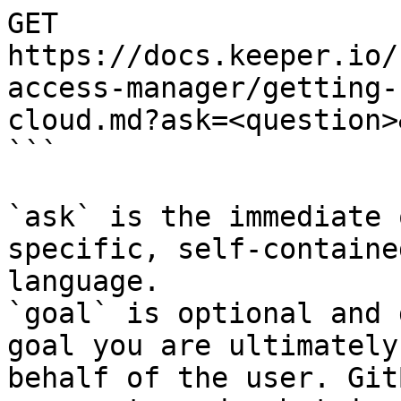
GET 
https://docs.keeper.io/
access-manager/getting-
cloud.md?ask=<question>
```

`ask` is the immediate 
specific, self-containe
language.

`goal` is optional and 
goal you are ultimately
behalf of the user. Git