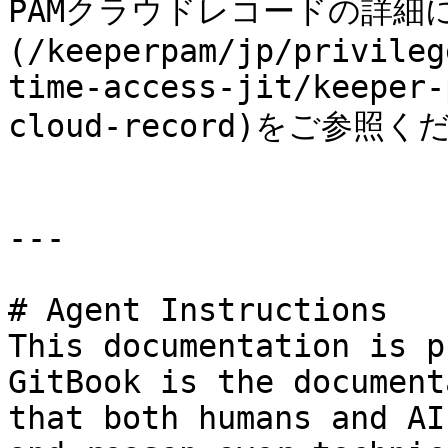
PAMクラウドレコードの詳細に
(/keeperpam/jp/privileg
time-access-jit/keeper-
cloud-record)をご参照く
---

# Agent Instructions

This documentation is p
GitBook is the document
that both humans and AI