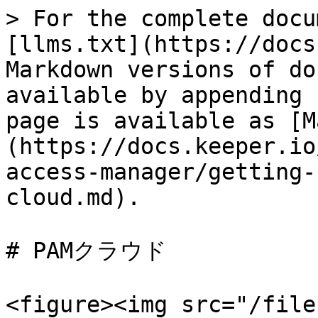
> For the complete docu
[llms.txt](https://docs
Markdown versions of do
available by appending 
page is available as [M
(https://docs.keeper.io
access-manager/getting-
cloud.md).

# PAMクラウド

<figure><img src="/file