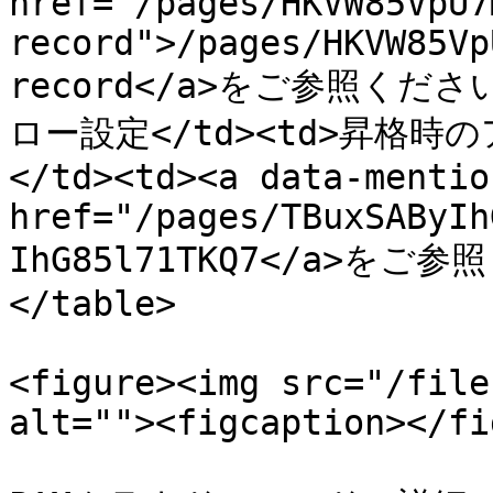
href="/pages/HKVW85VpU7
record">/pages/HKVW85Vp
record</a>をご参照ください
ロー設定</td><td>昇格時
</td><td><a data-mention
href="/pages/TBuxSAByIh
IhG85l71TKQ7</a>をご参照
</table>

<figure><img src="/file
alt=""><figcaption></fi