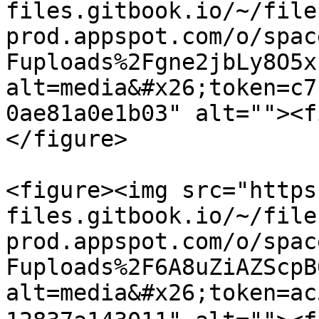
files.gitbook.io/~/file
prod.appspot.com/o/spac
Fuploads%2Fgne2jbLy8O5x
alt=media&#x26;token=c7
0ae81a0e1b03" alt=""><f
</figure>

<figure><img src="https
files.gitbook.io/~/file
prod.appspot.com/o/spac
Fuploads%2F6A8uZiAZScpB
alt=media&#x26;token=ac