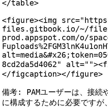
</table>

<figure><img src="https
files.gitbook.io/~/file
prod.appspot.com/o/spac
Fuploads%2FGM3lnK4u1onH
alt=media&#x26;token=05
8cd2da5d4062" alt=""><
</figcaption></figure>

備考: PAMユーザーは、接
に構成するために必要ですが