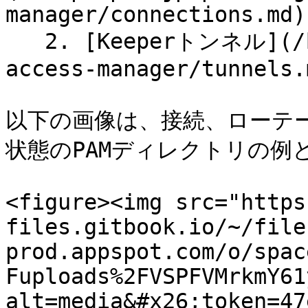
manager/connections.md)

   2. [Keeperトンネル](/keeperpam/jp/privileged-
access-manager/tunnels.m
以下の画像は、接続、ローテ
状態のPAMディレクトリの例と
<figure><img src="https
files.gitbook.io/~/file
prod.appspot.com/o/spac
Fuploads%2FVSPFVMrkmY61
alt=media&#x26;token=47