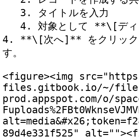
   3. タイトルを入力

   4. 対象として **\[ディレクトリ]** を選択

4. **\[次へ]** をク
す。

<figure><img src="https
files.gitbook.io/~/file
prod.appspot.com/o/spac
Fuploads%2FBt0WknseVJMV
alt=media&#x26;token=f2
89d4e331f525" alt="">