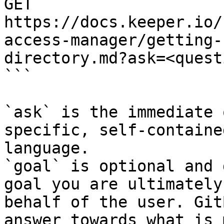
GET 
https://docs.keeper.io/
access-manager/getting-
directory.md?ask=<quest
```

`ask` is the immediate 
specific, self-containe
language.

`goal` is optional and 
goal you are ultimately
behalf of the user. Git
answer towards what is 