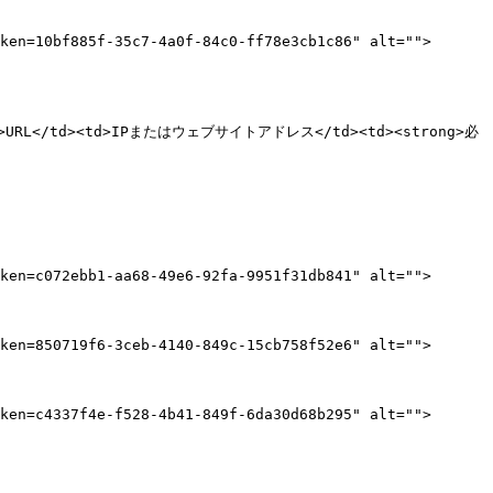
ken=10bf885f-35c7-4a0f-84c0-ff78e3cb1c86" alt="">
><td>URL</td><td>IPまたはウェブサイトアドレス</td><td><strong>必
ken=c072ebb1-aa68-49e6-92fa-9951f31db841" alt="">
ken=850719f6-3ceb-4140-849c-15cb758f52e6" alt="">
ken=c4337f4e-f528-4b41-849f-6da30d68b295" alt="">