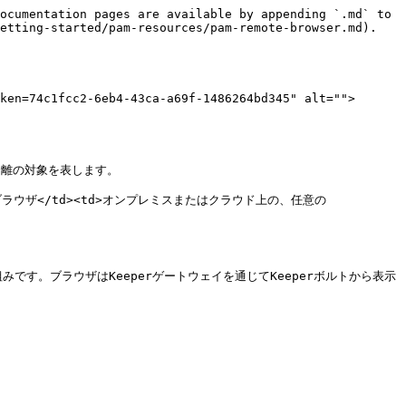
ocumentation pages are available by appending `.md` to 
etting-started/pam-resources/pam-remote-browser.md).

ken=74c1fcc2-6eb4-43ca-a69f-1486264bd345" alt="">
離の対象を表します。

AMリモートブラウザ</td><td>オンプレミスまたはクラウド上の、任意の
です。ブラウザはKeeperゲートウェイを通じてKeeperボルトから表示