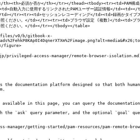
説明</th><th>必須か否か</th></tr></thead><tbody><tr><td>P
td><td>自動入力に使用するリンクされたPAMユーザー認証情報</td><td></
/td></tr><tr><td>セッションレコーディング</td><td>録画かタイプ
をご参照ください。</td></tr><tr><td>ブラウザ設定 (複数)</td><td>
照ください。</td></tr></tbody></table>

files/v0/b/gitbook-x-
ads%2FehkP8KAp0I4DqnerXTXm%2Fimage.png?alt=media&#x26;to
figure>

ileged-access-manager/remote-browser-isolation.
s the documentation platform designed so that both human
m.

 available in this page, you can query the documentation
h the `ask` query parameter, and the optional `goal` que
ss-manager/getting-started/pam-resources/pam-remote-brow