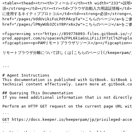
<table><thead><tr><th>フィールド</th><th width="233">
須</strong></td></tr><tr><td>ブラウザ自動入力用認証情報</
に使用するネイティブプロトコル</td><td><strong>必須</strong><
href="/pages/VddUvikiFuLPdtPAcpTa">こちらのページ</a>
href="/pages/lPNyWUb3ZCsY8Prx6x2w">こちらのページ</a>をご参
<figure><img src="https://859776093-files.gitbook.io/~/
prod.appspot.com/o/spaces%2FPL6k1aGsLiFiiJ3Y7zCl%2Fuplo
<figcaption><p>PAMリモートブラウザリソース</p></figcaption></
リモートブラウザ分離について詳しくは[こちらのページ](/keeperpam/jp/priv
---

# Agent Instructions

This documentation is published with GitBook. GitBook i
technical content effectively. Learn more at gitbook.co
## Querying This Documentation

If you need additional information that is not directly
Perform an HTTP GET request on the current page URL wit
```

GET https://docs.keeper.io/keeperpam/jp/privileged-acce
```
