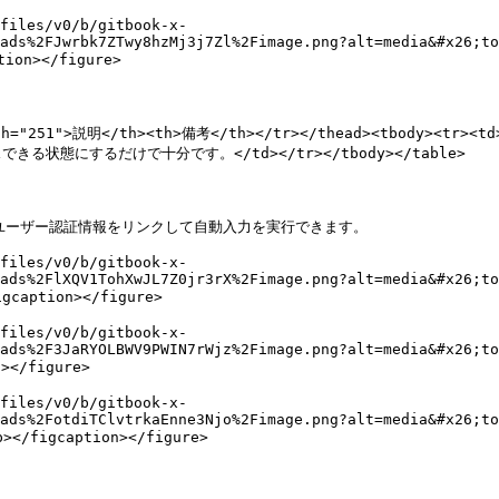
files/v0/b/gitbook-x-
ads%2FJwrbk7ZTwy8hzMj3j7Zl%2Fimage.png?alt=media&#x26;to
n></figure>

dth="251">説明</th><th>備考</th></tr></thead><tbody><tr
できる状態にするだけで十分です。</td></tr></tbody></table>

AMユーザー認証情報をリンクして自動入力を実行できます。

files/v0/b/gitbook-x-
ads%2FlXQV1TohXwJL7Z0jr3rX%2Fimage.png?alt=media&#x26;to
ption></figure>

files/v0/b/gitbook-x-
ads%2F3JaRYOLBWV9PWIN7rWjz%2Fimage.png?alt=media&#x26;to
</figure>

files/v0/b/gitbook-x-
ads%2FotdiTClvtrkaEnne3Njo%2Fimage.png?alt=media&#x26;to
igcaption></figure>
