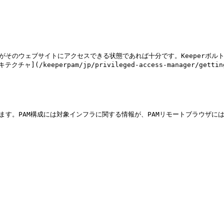
イがそのウェブサイトにアクセスできる状態であれば十分です。Keeperボ
erpam/jp/privileged-access-manager/getting-sta
きます。PAM構成には対象インフラに関する情報が、PAMリモートブラウザ