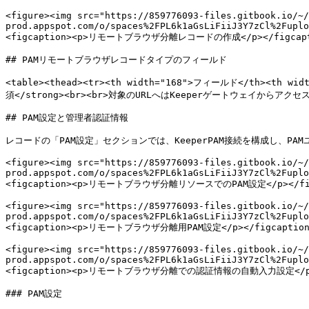
<figure><img src="https://859776093-files.gitbook.io/~/
prod.appspot.com/o/spaces%2FPL6k1aGsLiFiiJ3Y7zCl%2Fuplo
<figcaption><p>リモートブラウザ分離レコードの作成</p></figcaptio
## PAMリモートブラウザレコードタイプのフィールド

<table><thead><tr><th width="168">フィールド</th><th wi
須</strong><br><br>対象のURLへはKeeperゲートウェイからアクセス
## PAM設定と管理者認証情報

レコードの「PAM設定」セクションでは、KeeperPAM接続を構成し、P
<figure><img src="https://859776093-files.gitbook.io/~/
prod.appspot.com/o/spaces%2FPL6k1aGsLiFiiJ3Y7zCl%2Fuplo
<figcaption><p>リモートブラウザ分離リソースでのPAM設定</p></figca
<figure><img src="https://859776093-files.gitbook.io/~/
prod.appspot.com/o/spaces%2FPL6k1aGsLiFiiJ3Y7zCl%2Fuplo
<figcaption><p>リモートブラウザ分離用PAM設定</p></figcaption>
<figure><img src="https://859776093-files.gitbook.io/~/
prod.appspot.com/o/spaces%2FPL6k1aGsLiFiiJ3Y7zCl%2Fuplo
<figcaption><p>リモートブラウザ分離での認証情報の自動入力設定</p></f
### PAM設定
