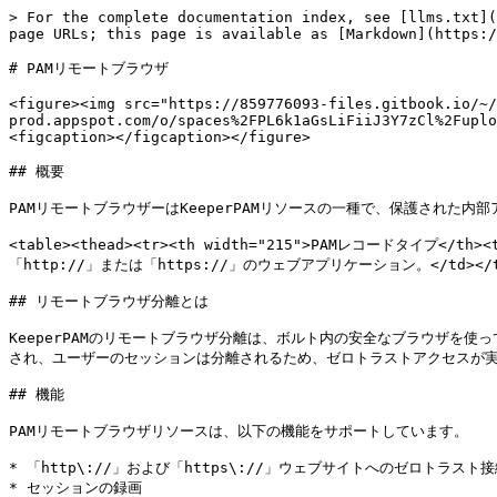
> For the complete documentation index, see [llms.txt](
page URLs; this page is available as [Markdown](https:/
# PAMリモートブラウザ

<figure><img src="https://859776093-files.gitbook.io/~/
prod.appspot.com/o/spaces%2FPL6k1aGsLiFiiJ3Y7zCl%2Fuplo
<figcaption></figcaption></figure>

## 概要

PAMリモートブラウザーはKeeperPAMリソースの一種で、保護された
<table><thead><tr><th width="215">PAMレコードタイプ</
「http://」または「https://」のウェブアプリケーション。</td></tr><
## リモートブラウザ分離とは

KeeperPAMのリモートブラウザ分離は、ボルト内の安全なブラウザを使
され、ユーザーのセッションは分離されるため、ゼロトラストアクセスが実
## 機能

PAMリモートブラウザリソースは、以下の機能をサポートしています。

* 「http\://」および「https\://」ウェブサイトへのゼロトラスト接
* セッションの録画
