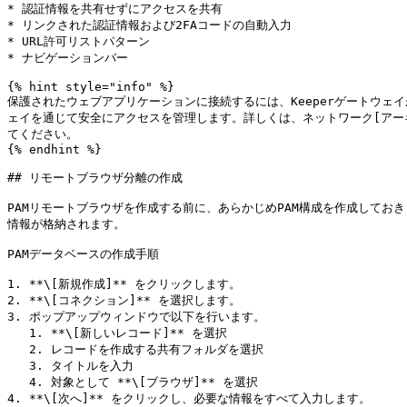
* 認証情報を共有せずにアクセスを共有

* リンクされた認証情報および2FAコードの自動入力

* URL許可リストパターン

* ナビゲーションバー

{% hint style="info" %}

保護されたウェブアプリケーションに接続するには、Keeperゲートウェ
ェイを通じて安全にアクセスを管理します。詳しくは、ネットワーク[アーキテクチャ](/keep
てください。

{% endhint %}

## リモートブラウザ分離の作成

PAMリモートブラウザを作成する前に、あらかじめPAM構成を作成してお
情報が格納されます。

PAMデータベースの作成手順

1. **\[新規作成]** をクリックします。

2. **\[コネクション]** を選択します。

3. ポップアップウィンドウで以下を行います。

   1. **\[新しいレコード]** を選択

   2. レコードを作成する共有フォルダを選択

   3. タイトルを入力

   4. 対象として **\[ブラウザ]** を選択

4. **\[次へ]** をクリックし、必要な情報をすべて入力します。
