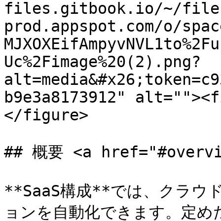
files.gitbook.io/~/file
prod.appspot.com/o/spac
MJXOXEifAmpyvNVL1to%2Fu
Uc%2Fimage%20(2).png?
alt=media&#x26;token=c9
b9e3a8173912" alt=""><f
</figure>

## 概要 <a href="#overvi
**SaaS構成**では、クラ
ョンを自動化できます。定め