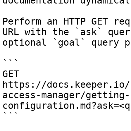
documentation dynamical
Perform an HTTP GET req
URL with the `ask` quer
optional `goal` query p
```

GET 
https://docs.keeper.io/
access-manager/getting-
configuration.md?ask=<q
```
