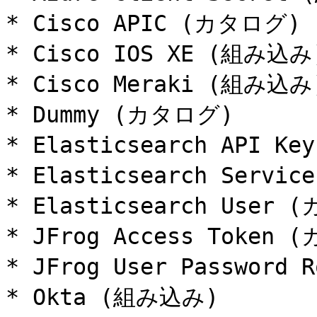
* Cisco APIC (カタログ)

* Cisco IOS XE (組み込み)
* Cisco Meraki (組み込み)
* Dummy (カタログ)

* Elasticsearch API K
* Elasticsearch Servic
* Elasticsearch User 
* JFrog Access Token 
* JFrog User Password 
* Okta (組み込み)
