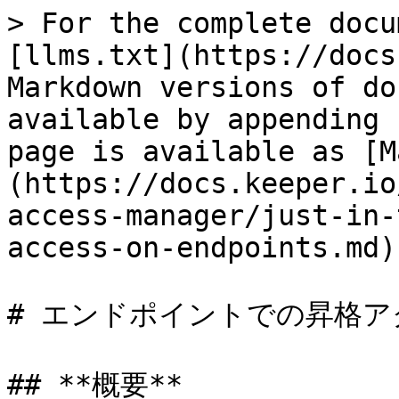
> For the complete docu
[llms.txt](https://docs
Markdown versions of do
available by appending 
page is available as [M
(https://docs.keeper.io
access-manager/just-in-
access-on-endpoints.md).
# エンドポイントでの昇格ア
## **概要**
