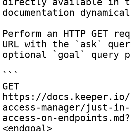
directly available in t
documentation dynamical
Perform an HTTP GET req
URL with the `ask` quer
optional `goal` query p
```

GET 
https://docs.keeper.io/
access-manager/just-in-
access-on-endpoints.md?
<endgoal>
