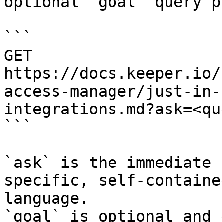
optional `goal` query p
```

GET 
https://docs.keeper.io/
access-manager/just-in-
integrations.md?ask=<qu
```

`ask` is the immediate 
specific, self-containe
language.

`goal` is optional and 