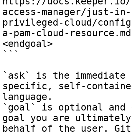
https://docs.keeper.io/
access-manager/just-in-
privileged-cloud/config
a-pam-cloud-resource.md
<endgoal>

```

`ask` is the immediate 
specific, self-containe
language.

`goal` is optional and 
goal you are ultimately
behalf of the user. Git