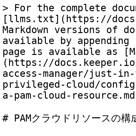
> For the complete docu
[llms.txt](https://docs
Markdown versions of do
available by appending 
page is available as [M
(https://docs.keeper.io
access-manager/just-in-
privileged-cloud/config
a-pam-cloud-resource.md)
# PAMクラウドリソースの構