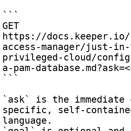
```

GET 
https://docs.keeper.io/
access-manager/just-in-
privileged-cloud/config
a-pam-database.md?ask=<
```

`ask` is the immediate 
specific, self-containe
language.
