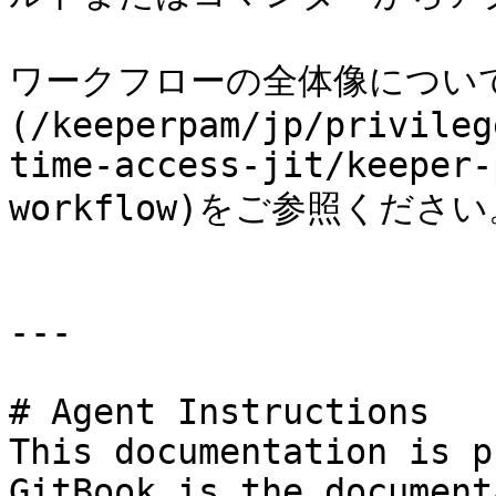
ワークフローの全体像につい
(/keeperpam/jp/privileg
time-access-jit/keeper-
workflow)をご参照ください
---

# Agent Instructions

This documentation is p
GitBook is the document