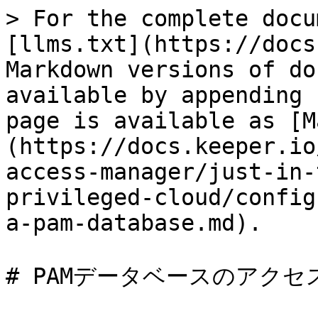
> For the complete docu
[llms.txt](https://docs
Markdown versions of do
available by appending 
page is available as [M
(https://docs.keeper.io
access-manager/just-in-
privileged-cloud/config
a-pam-database.md).

# PAMデータベースのアクセ