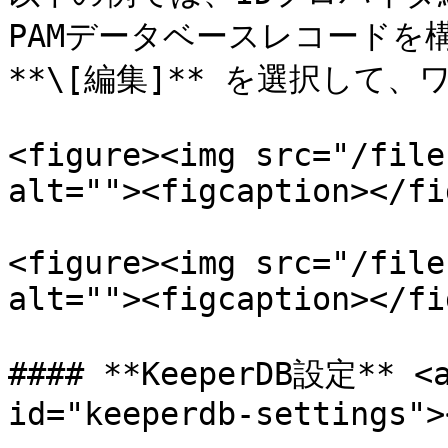
PAMデータベースレコードを構
**\[編集]** を選択して、
<figure><img src="/file
alt=""><figcaption></fi
<figure><img src="/file
alt=""><figcaption></fi
#### **KeeperDB設定** <a
id="keeperdb-settings"><