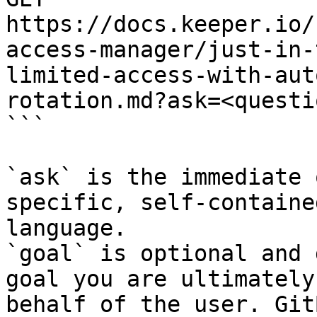
https://docs.keeper.io/
access-manager/just-in-
limited-access-with-aut
rotation.md?ask=<questi
```

`ask` is the immediate 
specific, self-containe
language.

`goal` is optional and 
goal you are ultimately
behalf of the user. Git