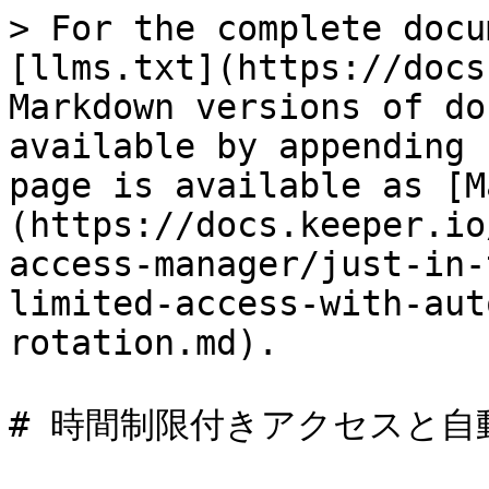
> For the complete docu
[llms.txt](https://docs
Markdown versions of do
available by appending 
page is available as [M
(https://docs.keeper.io
access-manager/just-in-
limited-access-with-aut
rotation.md).

# 時間制限付きアクセスと自