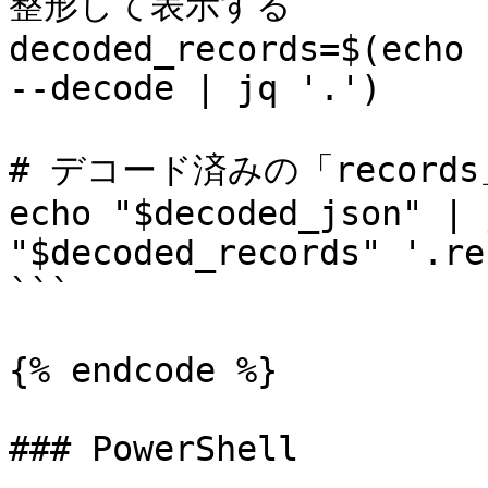
整形して表示する

decoded_records=$(echo 
--decode | jq '.')

# デコード済みの「record
echo "$decoded_json" | 
"$decoded_records" '.re
```

{% endcode %}

### PowerShell
