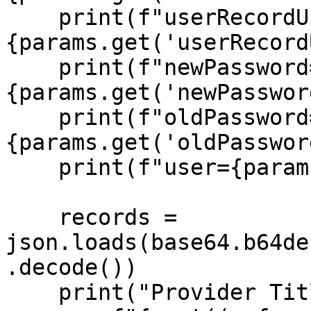
    print(f"userRecordUid=
{params.get('userRecord
    print(f"newPassword=
{params.get('newPasswor
    print(f"oldPassword=
{params.get('oldPasswor
    print(f"user={params.get('user')}")

    records = 
json.loads(base64.b64de
.decode())

    print("Provider Title="
