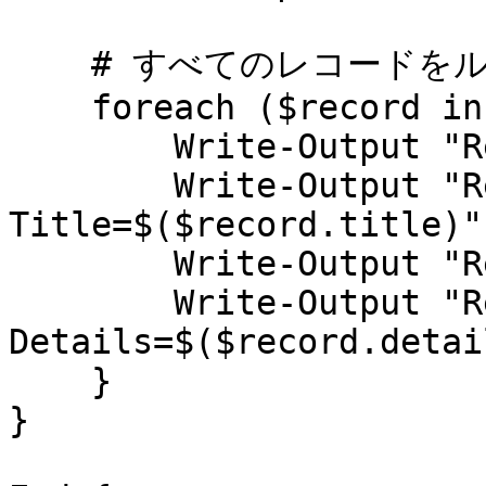
    # すべてのレコードをループし、詳細を表示します

    foreach ($record in $records) {

        Write-Output "Record UID=$($record.uid)"

        Write-Output "Record 
Title=$($record.title)"

        Write-Output "Record Type=$($record.type)"

        Write-Output "Record 
Details=$($record.detai
    }

}
