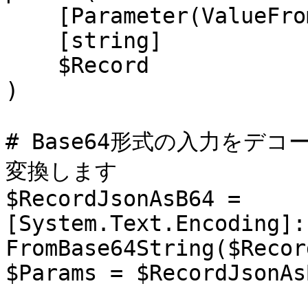
    [Parameter(ValueFromPipeline=$true)]

    [string]

    $Record

)

# Base64形式の入力をデコ
変換します

$RecordJsonAsB64 = 
[System.Text.Encoding]:
FromBase64String($Record
$Params = $RecordJsonAs