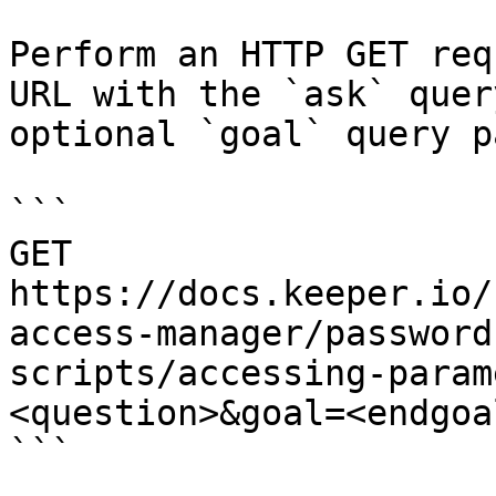
Perform an HTTP GET req
URL with the `ask` quer
optional `goal` query p
```

GET 
https://docs.keeper.io/
access-manager/password
scripts/accessing-param
<question>&goal=<endgoal
```
