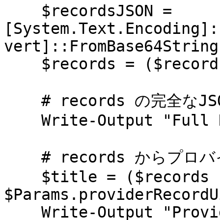
    $recordsJSON = 
[System.Text.Encoding]:
vert]::FromBase64String
    $records = ($recordsJSON | ConvertFrom-Json)

    # records の完全なJSONを出力します

    Write-Output "Full Records JSON: $recordsJSON"

    # records からプロバイダーのタイトルを取得します

    $title = ($records | Where-Object {$_.uid -eq 
$Params.providerRecordU
    Write-Output "Provider Title=$title"
