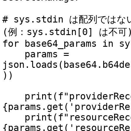
# sys.stdin は配列
(例：sys.stdin[0] は不可)
for base64_params in sy
    params = 
json.loads(base64.b64de
))

    print(f"providerRecordUid=
{params.get('providerRe
    print(f"resourceRecordUid=
{params.get('resourceRe