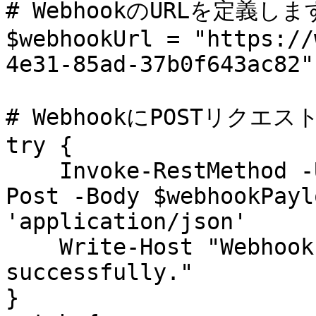
# WebhookのURLを定義します
$webhookUrl = "https://
4e31-85ad-37b0f643ac82"

# WebhookにPOSTリクエ
try {

    Invoke-RestMethod -Uri $webhookUrl -Method 
Post -Body $webhookPayl
'application/json'

    Write-Host "Webhook message sent 
successfully."

}
