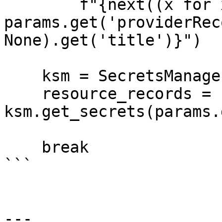
        f"{next((x for x in records if x['uid'] == 
params.get('providerRec
None).get('title')}")

    ksm = SecretsManager(config=...)

    resource_records = 
ksm.get_secrets(params.
    break

```

---
