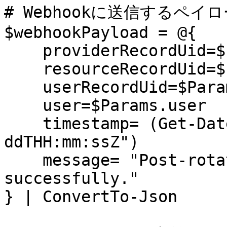
# Webhookに送信するペイ
$webhookPayload = @{

    providerRecordUid=$Params.providerRecordUid

    resourceRecordUid=$Params.resourceRecordUid

    userRecordUid=$Params.userRecordUid

    user=$Params.user

    timestamp= (Get-Date).ToString("yyyy-MM-
ddTHH:mm:ssZ")

    message= "Post-rotation script executed 
successfully."

} | ConvertTo-Json
