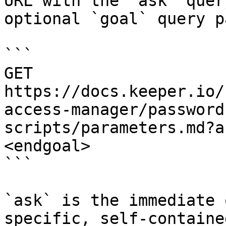
URL with the `ask` quer
optional `goal` query p
```

GET 
https://docs.keeper.io/
access-manager/password
scripts/parameters.md?a
<endgoal>

```

`ask` is the immediate 
specific, self-containe