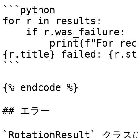
```python

for r in results:

    if r.was_failure:

        print(f"For record {r.uid}, the script 
{r.title} failed: {r.st
```

{% endcode %}

## エラー

`RotationResult`