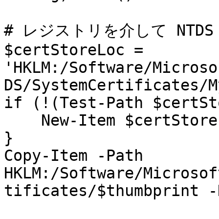
# レジストリを介して NTDS
$certStoreLoc = 
'HKLM:/Software/Microso
DS/SystemCertificates/M
if (!(Test-Path $certSt
    New-Item $certStoreLoc -Force

}

Copy-Item -Path 
HKLM:/Software/Microsof
tificates/$thumbprint -