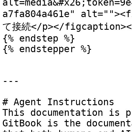
alt=media&#x26;token=9e
a7fa804a461e" alt="">
て接続</p></figcaption></
{% endstep %}

{% endstepper %}

---

# Agent Instructions

This documentation is p
GitBook is the document