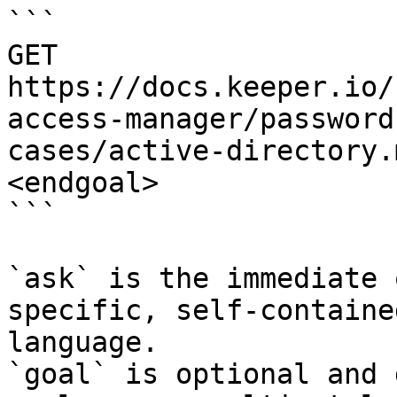
```

GET 
https://docs.keeper.io/
access-manager/password
cases/active-directory.
<endgoal>

```

`ask` is the immediate 
specific, self-containe
language.

`goal` is optional and 