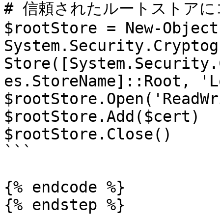
# 信頼されたルートストアに
$rootStore = New-Object 
System.Security.Cryptog
Store([System.Security.
es.StoreName]::Root, 'L
$rootStore.Open('ReadWr
$rootStore.Add($cert)

$rootStore.Close()

```

{% endcode %}

{% endstep %}
