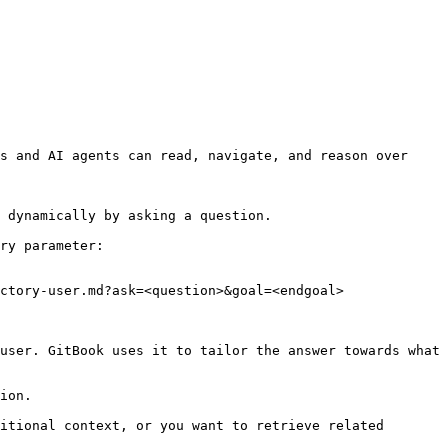
s and AI agents can read, navigate, and reason over 
 dynamically by asking a question.

ry parameter:

ctory-user.md?ask=<question>&goal=<endgoal>

user. GitBook uses it to tailor the answer towards what 
ion.

itional context, or you want to retrieve related 