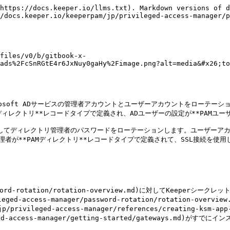
https://docs.keeper.io/llms.txt). Markdown versions of d
/docs.keeper.io/keeperpam/jp/privileged-access-manager/p
files/v0/b/gitbook-x-
ads%2FcSnRGtE4r6JxNuy0gaHy%2Fimage.png?alt=media&#x26;to
crosoft ADサービスの管理者アカウントとユーザーアカウントをローテーショ
ィレクトリ**レコードタイプで定義され、ADユーザーの設定が**PAMユーザ
WS SDKを使用してディレクトリ管理者のパスワードをローテーションします。ユー
管理者が**PAMディレクトリ**レコードタイプで定義されて、SSL接続を使用
/password-rotation/rotation-overview.md)に対してKeepe
ged-access-manager/password-rotation/rotation-ove
vileged-access-manager/references/creating-ksm-a
eged-access-manager/getting-started/gateways.