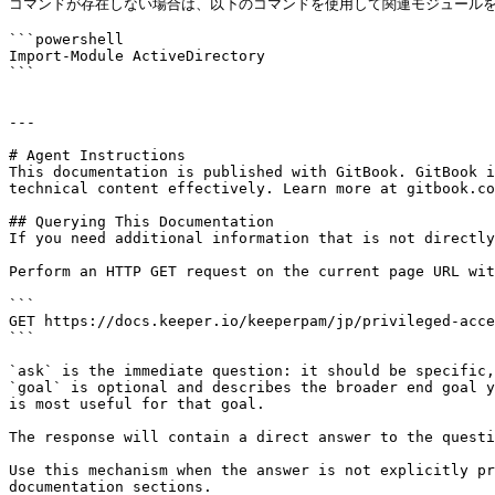
コマンドが存在しない場合は、以下のコマンドを使用して関連モジュールを
```powershell

Import-Module ActiveDirectory

```

---

# Agent Instructions

This documentation is published with GitBook. GitBook i
technical content effectively. Learn more at gitbook.co
## Querying This Documentation

If you need additional information that is not directly
Perform an HTTP GET request on the current page URL wit
```

GET https://docs.keeper.io/keeperpam/jp/privileged-acce
```

`ask` is the immediate question: it should be specific,
`goal` is optional and describes the broader end goal y
is most useful for that goal.

The response will contain a direct answer to the questi
Use this mechanism when the answer is not explicitly pr