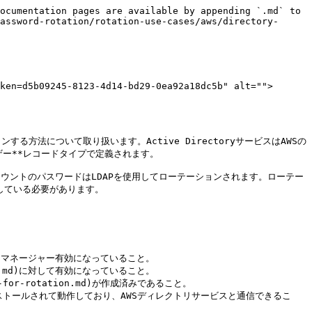
ocumentation pages are available by appending `.md` to 
assword-rotation/rotation-use-cases/aws/directory-
ken=d5b09245-8123-4d14-bd29-0ea92a18dc5b" alt="">
ンする方法について取り扱います。Active DirectoryサービスはAWSの
ー**レコードタイプで定義されます。

ザーアカウントのパスワードはLDAPを使用してローテーションされます。ローテー
している必要があります。

rシークレットマネージャー有効になっていること。

rview.md)に対して有効になっていること。

pp-for-rotation.md)が作成済みであること。

md)がすでにインストールされて動作しており、AWSディレクトリサービスと通信できるこ