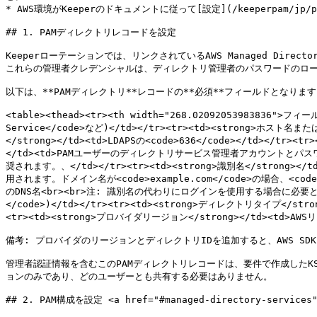
* AWS環境がKeeperのドキュメントに従って[設定](/keeperpam/jp/privi
## 1. PAMディレクトリレコードを設定

Keeperローテーションでは、リンクされているAWS Managed Di
これらの管理者クレデンシャルは、ディレクトリ管理者のパスワードのロー
以下は、**PAMディレクトリ**レコードの**必須**フィールドとなります
<table><thead><tr><th width="268.02092053983836">フィ
Service</code>など)</td></tr><tr><td><strong>ホスト名また
</strong></td><td>LDAPSの<code>636</code></td></tr
</td><td>PAMユーザーのディレクトリサービス管理者アカウントとパスワード
奨されます。、</td></tr><tr><td><strong>識別名</stron
用されます。ドメイン名が<code>example.com</code>の場合、<code>CN=
のDNS名<br><br>注: 識別名の代わりにログインを使用する場合に必要となります。
</code>)</td></tr><tr><td><strong>ディレクトリタイプ</
<tr><td><strong>プロバイダリージョン</strong></td><td>AWSリージ
備考: プロバイダのリージョンとディレクトリIDを追加すると、AWS SDK
管理者認証情報を含むこのPAMディレクトリレコードは、要件で作成したK
ョンのみであり、どのユーザーとも共有する必要はありません。

## 2. PAM構成を設定 <a href="#managed-directory-services" 