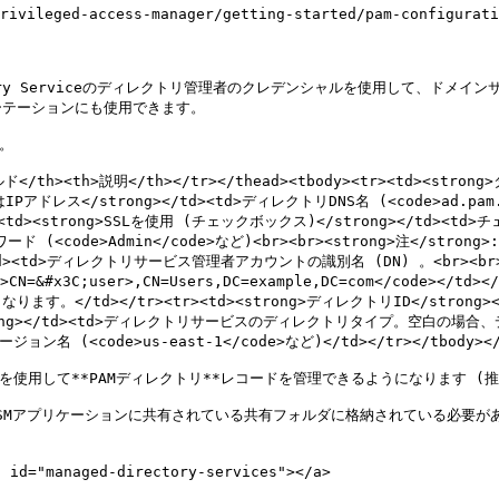
leged-access-manager/getting-started/pam-configurat
rectory Serviceのディレクトリ管理者のクレデンシャルを使用して、
テーションにも使用できます。

。

ールド</th><th>説明</th></tr></thead><tbody><tr><td><stron
はIPアドレス</strong></td><td>ディレクトリDNS名 (<code>ad.pam.
><tr><td><strong>SSLを使用 (チェックボックス)</strong></td><td
 (<code>Admin</code>など)<br><br><strong>注</
g></td><td>ディレクトリサービス管理者アカウントの識別名 (DN) 。<br><
&#x3C;user>,CN=Users,DC=example,DC=com</code></td>
</td></tr><tr><td><strong>ディレクトリID</strong></
strong></td><td>ディレクトリサービスのディレクトリタイプ。空白の場合、デフォ
ョン名 (<code>us-east-1</code>など)</td></tr></tbody></t
を使用して**PAMディレクトリ**レコードを管理できるようになります (推奨
SMアプリケーションに共有されている共有フォルダに格納されている必要が
id="managed-directory-services"></a>
