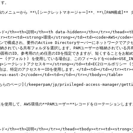
す。

のメニューから **\[シークレットマネージャー]**、**\[PAM構成]** 
ルド</th><th>説明</th><th data-hidden></th></tr></thead><
/tr><tr><td><strong>環境</strong></td><td><code>AWS</co
ョンで構成され、要件のActive Directoryサーバーにネットワークでアクセス
M構成が格納されている共有フォルダを選択します。PAMユーザーが格納されている共有フ
タンスの固有のID。参考用のため任意のIDを指定できますが、短くすることをお勧めします。<b
ールポリシー (デフォルト) を使用している場合は、このフィールドを<code>USE_
strong>シークレットアクセスキー</strong></td><td>EC2ロール
合は、特定のアクセスキーIDを使用します。</td><td></td></tr><tr><
s-east-2</code></td><td></td></tr></tbody></table>

eeperpam/jp/privileged-access-manager/getting-
報を使用して、AWS環境の**PAMユーザー**レコードをローテーションしま
ィールド</th><th>説明</th></tr></thead><tbody><tr><td><str