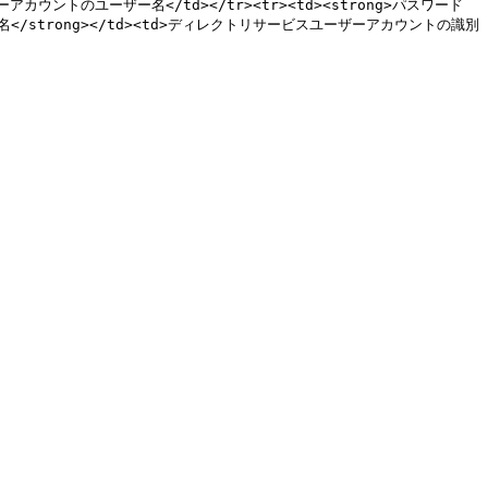
ユーザーアカウントのユーザー名</td></tr><tr><td><strong>パスワード
別名</strong></td><td>ディレクトリサービスユーザーアカウントの識別