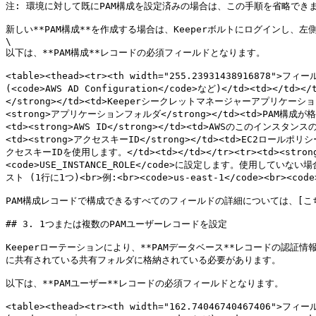
注: 環境に対して既にPAM構成を設定済みの場合は、この手順を省略できま
新しい**PAM構成**を作成する場合は、Keeperボルトにログインし、左側
\

以下は、**PAM構成**レコードの必須フィールドとなります。

<table><thead><tr><th width="255.23931438916878">フィー
(<code>AWS AD Configuration</code>など)</td><td></td><
</strong></td><td>Keeperシークレットマネージャーアプリケーシ
<strong>アプリケーションフォルダ</strong></td><td>PA
<td><strong>AWS ID</strong></td><td>AWSのこのインス
<td><strong>アクセスキーID</strong></td><td>EC2ロ
クセスキーIDを使用します。</td><td></td></tr><tr><td><
<code>USE_INSTANCE_ROLE</code>に設定します。使用していない場
スト (1行に1つ)<br>例:<br><code>us-east-1</code><br><code>u
PAM構成レコードで構成できるすべてのフィールドの詳細については、[こちらのページ](/k
## 3. 1つまたは複数のPAMユーザーレコードを設定

Keeperローテーションにより、**PAMデータベース**レコードの認証情
に共有されている共有フォルダに格納されている必要があります。

以下は、**PAMユーザー**レコードの必須フィールドとなります。

<table><thead><tr><th width="162.74046740467406">フ