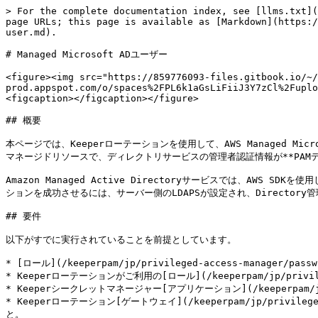
> For the complete documentation index, see [llms.txt](
page URLs; this page is available as [Markdown](https:/
user.md).

# Managed Microsoft ADユーザー

<figure><img src="https://859776093-files.gitbook.io/~/
prod.appspot.com/o/spaces%2FPL6k1aGsLiFiiJ3Y7zCl%2Fuplo
<figcaption></figcaption></figure>

## 概要

本ページでは、Keeperローテーションを使用して、AWS Managed Mi
マネージドリソースで、ディレクトリサービスの管理者認証情報が**PAMデ
Amazon Managed Active Directoryサービスでは、A
ションを成功させるには、サーバー側のLDAPSが設定され、Directory
## 要件

以下がすでに実行されていることを前提としています。

* [ロール](/keeperpam/jp/privileged-access-manager
* Keeperローテーションがご利用の[ロール](/keeperpam/jp/privile
* Keeperシークレットマネージャー[アプリケーション](/keeperpam/jp/pri
* Keeperローテーション[ゲートウェイ](/keeperpam/jp/privil
と。
