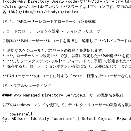
(<code>AWS Directory User1</code>など)</td></tr><
</strong></td><td>アカウントパスワードはオプションです。空白の場
名 (DN)</td></tr></tbody></table>

## 4. PAMユーザーレコードでローテーションを構成

レコードのローテーションを設定 - ディレクトリユーザー

手順3の**PAMユーザー**レコードを選択し、編集して **\[パスワード
* 適切なスケジュールとパスワードの複雑さを選択します。

* **\[ローテーション設定]** では、以前に設定した**PAM構成**を
* **\[リソースクレデンシャル]** フィールドで、手順1で設定された*
* 保存すると、ローテーションボタンが有効になり、必要に応じて、また
**PAMユーザー**のレコードに対する `edit` 権限を持つユーザー
## トラブルシューティング

#### AWS Managed Directory Serviceユーザーの識別名を取得

以下のWindowsコマンドを使用して、ディレクトリユーザーの識別名を取得
```powershell

Get-ADUser -Identity "username" | Select-Object -Expand
```
