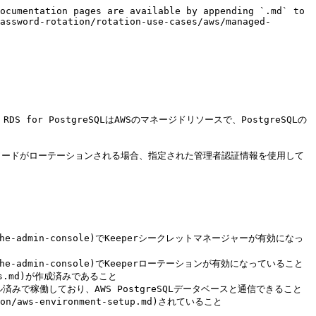
ocumentation pages are available by appending `.md` to 
assword-rotation/rotation-use-cases/aws/managed-
or PostgreSQLはAWSのマネージドリソースで、PostgreSQLの


パスワードがローテーションされる場合、指定された管理者認証情報を使用して
ion-on-the-admin-console)でKeeperシークレットマネージャーが有効になっ
on-on-the-admin-console)でKeeperローテーションが有効になっていること

ons.md)が作成済みであること

インストール済みで稼働しており、AWS PostgreSQLデータベースと通信できること

on/aws-environment-setup.md)されていること
