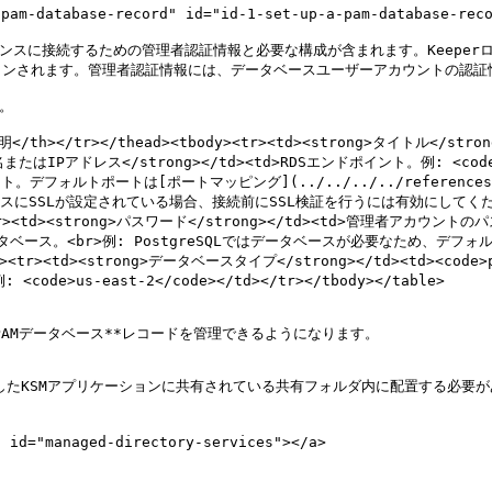
database-record" id="id-1-set-up-a-pam-database-recor
インスタンスに接続するための管理者認証情報と必要な構成が含まれます。Keeper
ンされます。管理者認証情報には、データベースユーザーアカウントの認証情
。

説明</th></tr></thead><tbody><tr><td><strong>タイトル</st
スト名またはIPアドレス</strong></td><td>RDSエンドポイント。例: <code>rd
DSポート。デフォルトポートは[ポートマッピング](../../../../references/p
データベースにSSLが設定されている場合、接続前にSSL検証を行うには有効にしてください</t
><strong>パスワード</strong></td><td>管理者アカウントのパスワー
br>例: PostgreSQLではデータベースが必要なため、デフォルトは <code>
<tr><td><strong>データベースタイプ</strong></td><td><code>p
ode>us-east-2</code></td></tr></tbody></table>

PAMデータベース**レコードを管理できるようになります。

成したKSMアプリケーションに共有されている共有フォルダ内に配置する必要
id="managed-directory-services"></a>
