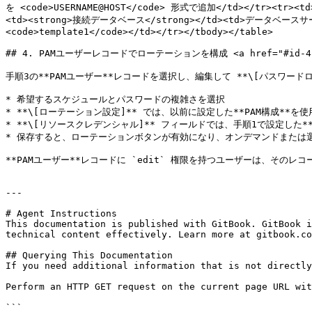
を <code>USERNAME@HOST</code> 形式で追加</td></tr>
<td><strong>接続データベース</strong></td><td>デー
<code>template1</code></td></tr></tbody></table>

## 4. PAMユーザーレコードでローテーションを構成 <a href="#id-4-configu
手順3の**PAMユーザー**レコードを選択し、編集して **\[パスワード
* 希望するスケジュールとパスワードの複雑さを選択

* **\[ローテーション設定]** では、以前に設定した**PAM構成**を使用
* **\[リソースクレデンシャル]** フィールドでは、手順1で設定した**
* 保存すると、ローテーションボタンが有効になり、オンデマンドまたは
**PAMユーザー**レコードに `edit` 権限を持つユーザーは、そのレ
---

# Agent Instructions

This documentation is published with GitBook. GitBook i
technical content effectively. Learn more at gitbook.co
## Querying This Documentation

If you need additional information that is not directly
Perform an HTTP GET request on the current page URL wit
```
