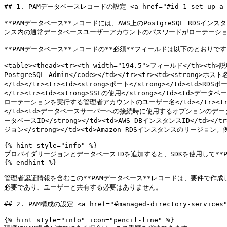
## 1. PAMデータベースレコードの設定 <a href="#id-1-set-up-a-pam-
**PAMデータベース**レコードには、AWS上のPostgreSQL RDS
ンス内の通常データベースユーザーアカウントのパスワードがローテーショ
**PAMデータベース**レコードの**必須**フィールドは以下のとおりです
<table><thead><tr><th width="194.5">フィールド</th><th>
PostgreSQL Admin</code></td></tr><tr><td><strong>ホ
</td></tr><tr><td><strong>ポート</strong></td><td>R
</tr><tr><td><strong>SSLの使用</strong></td><td>
ローテーションを実行する管理者アカウントのユーザー名</td></tr><tr><td
</td><td>データベースサーバーへの接続時に使用するオプションのデータベース。<
ータベースID</strong></td><td>AWS DBインスタンスID</td></tr>
ジョン</strong></td><td>Amazon RDSインスタンスのリージョン。例: <c
{% hint style="info" %}

プロバイダリージョンとデータベースIDを追加すると、SDKを使用して**
{% endhint %}

管理者認証情報を含むこの**PAMデータベース**レコードは、要件で作
必要であり、ユーザーと共有する必要はありません。

## 2. PAM構成の設定 <a href="#managed-directory-services" 
{% hint style="info" icon="pencil-line" %}
