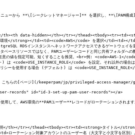
ューから **\[シークレットマネージャー]** を選択し、**\[PAM構成]*
/th><th data-hidden></th></tr></thead><tbody><tr><td>
ng>環境</strong></td><td><code>AWS</code> を選択</td><td></
reSQL RDSインスタンスへネットワークアクセスできるゲートウェイを選択</td
タベースリソースではなく、PAMユーザーレコードと同じ共有フォルダへの配置を推奨</t
の値を指定可能。短くすることを推奨。<br>例: <code>AWS-1</code></t
 は <code>USE_INSTANCE_ROLE</code> を設定。それ以外の場合は
ールポリシーを使用する場合 (デフォルト) は <code>USE_INSTANCE_
](/keeperpam/jp/privileged-access-manager/gett
-records" id="id-3-set-up-pam-user-records"></a>

を使用して、AWS環境の**PAMユーザー**レコードがローテーションされま
説明</th></tr></thead><tbody><tr><td><strong>タイトル</str
trong></td><td>ローテーション対象アカウントのユーザー名（大文字と小