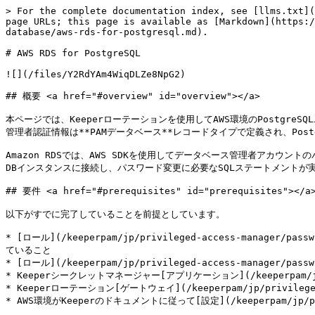
> For the complete documentation index, see [llms.txt](
page URLs; this page is available as [Markdown](https:/
database/aws-rds-for-postgresql.md).

# AWS RDS for PostgreSQL

![](/files/Y2RdYAm4WiqDLZe8NpG2)

## 概要 <a href="#overview" id="overview"></a>

本ページでは、Keeperローテーションを使用してAWS環境のPostgreSQ
管理者認証情報は**PAMデータベース**レコードタイプで定義され、Post
Amazon RDSでは、AWS SDKを使用してデータベース管理者アカ
DBインスタンスに接続し、パスワード変更に必要なSQLステートメントが実
## 要件 <a href="#prerequisites" id="prerequisites"></a>
以下がすでに完了していることを前提としています。

* [ロール](/keeperpam/jp/privileged-access-manager/pa
ていること

* [ロール](/keeperpam/jp/privileged-access-manager/pa
* Keeperシークレットマネージャー[アプリケーション](/keeperpam/jp/pr
* Keeperローテーション[ゲートウェイ](/keeperpam/jp/privileg
* AWS環境がKeeperのドキュメントに従って[設定](/keeperpam/jp/privil