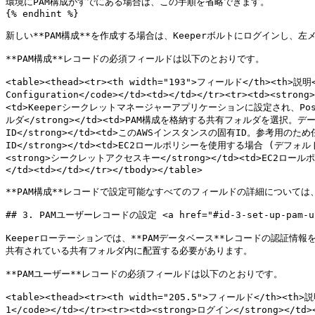
環境にPAM構成がすでにある場合は、この手順を省略できます。

{% endhint %}

新しい**PAM構成**を作成する場合は、Keeperボルトにログインし、左メニ
**PAM構成**レコードの必須フィールドは以下のとおりです。

<table><thead><tr><th width="193">フィールド</th><th>説明<
Configuration</code></td><td></td></tr><tr><td><stro
<td>Keeperシークレットマネージャーアプリケーションに設定され、Postg
ルダ</strong></td><td>PAM構成を格納する共有フォルダを選択。デー
ID</strong></td><td>このAWSインスタンスの固有ID。参考用のため任意
ID</strong></td><td>EC2ロールポリシーを使用する場合 (デフォルト)
<strong>シークレットアクセスキー</strong></td><td>EC2ロ
</td><td></td></tr></tbody></table>

**PAM構成**レコードで設定可能なすべてのフィールドの詳細については、こちらの[ページ
## 3. PAMユーザーレコードの設定 <a href="#id-3-set-up-pam-user
Keeperローテーションでは、**PAMデータベース**レコードの認証情報
共有されている共有フォルダ内に配置する必要があります。

**PAMユーザー**レコードの必須フィールドは以下のとおりです。

<table><thead><tr><th width="205.5">フィールド</th><th>
1</code></td></tr><tr><td><strong>ログイン</s