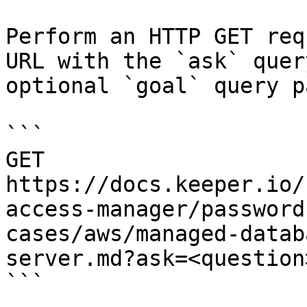
Perform an HTTP GET req
URL with the `ask` quer
optional `goal` query p
```

GET 
https://docs.keeper.io/
access-manager/password
cases/aws/managed-datab
server.md?ask=<question
```
