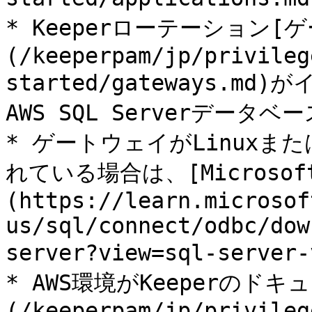
* Keeperローテーション[
(/keeperpam/jp/privileg
started/gateways.
AWS SQL Serverデータ
* ゲートウェイがLinuxま
れている場合は、[Microsof
(https://learn.microsof
us/sql/connect/odbc/dow
server?view=sql-ser
* AWS環境がKeeperのド
(/keeperpam/jp/privileg