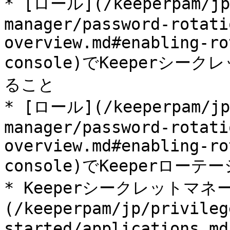
* [ロール](/keeperpam/jp
manager/password-rotati
overview.md#enabling-ro
console)でKeeperシ
ること

* [ロール](/keeperpam/jp
manager/password-rotati
overview.md#enabling-ro
console)でKeeperロ
* Keeperシークレットマ
(/keeperpam/jp/privileg
started/application