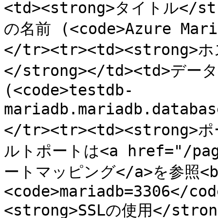
<td><strong>タイトル</st
の名前 (<code>Azure Mari
</tr><tr><td><stro
</strong></td><td>
(<code>testdb-
mariadb.mariadb.databa
</tr><tr><td><strong>
ルトポートは<a href="/page
ートマッピング</a>を参照<br
<code>mariadb=3306</cod
<strong>SSLの使用</str