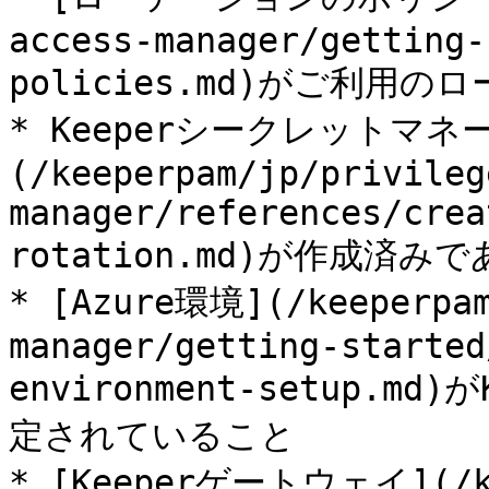
access-manager/getting-
policies.md)がご利用
* Keeperシークレットマ
(/keeperpam/jp/privileg
manager/references/crea
rotation.md)が作成済みで
* [Azure環境](/keeperpam
manager/getting-started
environment-setup.
定されていること

* [Keeperゲートウェイ](/ke