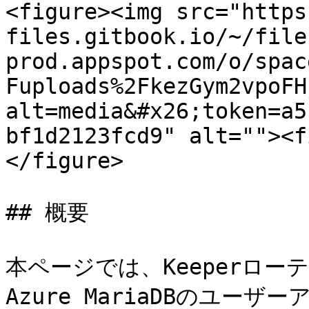
<figure><img src="https
files.gitbook.io/~/file
prod.appspot.com/o/spac
Fuploads%2FkezGym2vpoFH
alt=media&#x26;token=a5
bf1d2123fcd9" alt=""><f
</figure>

## 概要

本ページでは、Keeperロー
Azure MariaDBのユー