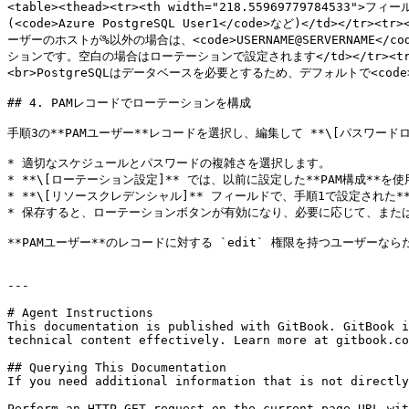
<table><thead><tr><th width="218.55969779784533">フ
(<code>Azure PostgreSQL User1</code>など)</td>
ーザーのホストが%以外の場合は、<code>USERNAME@SERVERNAME</
ションです。空白の場合はローテーションで設定されます</td></tr><tr
<br>PostgreSQLはデータベースを必要とするため、デフォルトで<code>temp
## 4. PAMレコードでローテーションを構成

手順3の**PAMユーザー**レコードを選択し、編集して **\[パスワード
* 適切なスケジュールとパスワードの複雑さを選択します。

* **\[ローテーション設定]** では、以前に設定した**PAM構成**を
* **\[リソースクレデンシャル]** フィールドで、手順1で設定された*
* 保存すると、ローテーションボタンが有効になり、必要に応じて、また
**PAMユーザー**のレコードに対する `edit` 権限を持つユーザー
---

# Agent Instructions

This documentation is published with GitBook. GitBook i
technical content effectively. Learn more at gitbook.co
## Querying This Documentation

If you need additional information that is not directly
Perform an HTTP GET request on the current page URL wit