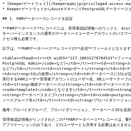
* [Keeperゲートウェイ](/keeperpam/jp/privileged-access-m
* KeeperゲートウェイからAzureマネージドPostgreSQLデータベー
## 1. PAMデータベースレコードを設定

**PAMデータベース**レコードには、管理者認証情報へのリンクと、Azure
サーバーインスタンスの通常のデータベースユーザーアカウントのパスワ
クセス権も必要です。

以下は、**PAMデータベース**レコードの**必須**フィールドとなります
<table><thead><tr><th width="227.20032279784533">フィ
PostgreSQL Admin</code>など)</td></tr><tr><td><stron
など)</td></tr><tr><td><strong>ポート</strong></td><td
<td><strong>SSLの使用</strong></td><td>データベースにS
実行するPAMユーザー管理者アカウントのユーザー名。DBユーザーテーブルの管理
<td><strong>接続データベース</strong></td><td>デ
<code>template1</code>となります</td></tr><tr><td><str
<strong>データベースタイプ</strong></td><td><code>postgresq
ソースグループ名</td></tr><tr><td><strong>プロバイダリージョン</st
備考:プロバイダグループ、プロバイダリージョン、データベースIDを追加する
管理者認証情報がリンクされたこの**PAMデータベース**レコードは、
アプリケーションのみであり、どのユーザーとも共有する必要はありません