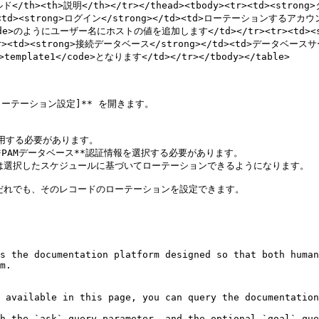
ィールド</th><th>説明</th></tr></thead><tbody><tr><td><str
</tr><tr><td><strong>ログイン</strong></td><td>ローテ
code>のようにユーザー名にホストの値を追加します</td></tr><tr><td><
><td><strong>接続データベース</strong></td><td>デー
late1</code>となります</td></tr></tbody></table>

ローテーション設定]** を開きます。

使用する必要があります。

*PAMデータベース**認証情報を選択する必要があります。

は選択したスケジュールに基づいてローテーションできるようになります。

ならだれでも、そのレコードのローテーションを設定できます。

s the documentation platform designed so that both human
m.

 available in this page, you can query the documentation
h the `ask` query parameter, and the optional `goal` que