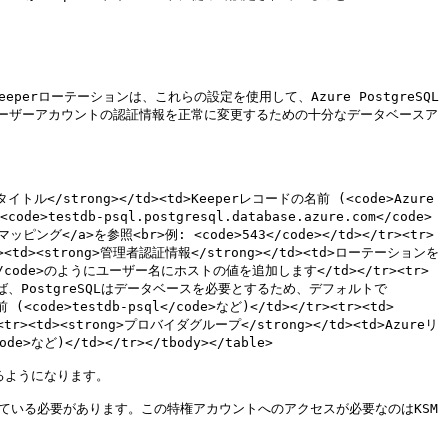
perローテーションは、これらの設定を使用して、Azure PostgreSQL
ーザーアカウントの認証情報を正常に変更するための十分なデータベースア
g>タイトル</strong></td><td>Keeperレコードの名前 (<code>Azure 
e>testdb-psql.postgresql.database.azure.com</code>
マッピング</a>を参照<br>例: <code>543</code></td></tr><tr>
<td><strong>管理者認証情報</strong></td><td>ローテーションを
ode>のようにユーザー名にホストの値を追加します</td></tr><tr>
えば、PostgreSQLはデータベースを必要とするため、デフォルトで
<code>testdb-psql</code>など)</td></tr><tr><td>
r><tr><td><strong>プロバイダグループ</strong></td><td>Azureリ
>など)</td></tr></tbody></table>

るようになります。

れている必要があります。この特権アカウントへのアクセスが必要なのはKSM