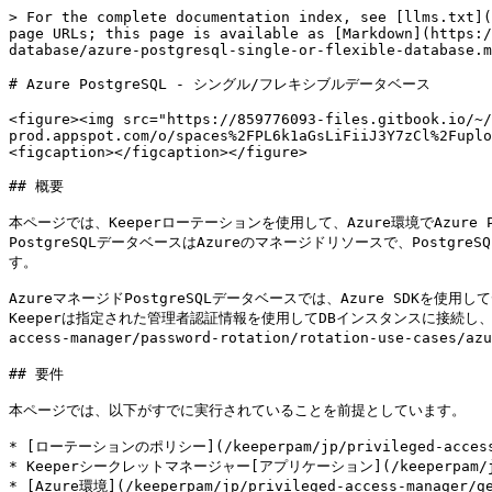
> For the complete documentation index, see [llms.txt](
page URLs; this page is available as [Markdown](https:/
database/azure-postgresql-single-or-flexible-database.m
# Azure PostgreSQL - シングル/フレキシブルデータベース

<figure><img src="https://859776093-files.gitbook.io/~/
prod.appspot.com/o/spaces%2FPL6k1aGsLiFiiJ3Y7zCl%2Fuplo
<figcaption></figcaption></figure>

## 概要

本ページでは、Keeperローテーションを使用して、Azure環境でAzur
PostgreSQLデータベースはAzureのマネージドリソースで、Postgr
す。

AzureマネージドPostgreSQLデータベースでは、Azure SD
Keeperは指定された管理者認証情報を使用してDBインスタンスに接続し、パス
access-manager/password-rotation/rotation-use-cases
## 要件

本ページでは、以下がすでに実行されていることを前提としています。

* [ローテーションのポリシー](/keeperpam/jp/privileged-acces
* Keeperシークレットマネージャー[アプリケーション](/keeperpam/jp/pri
* [Azure環境](/keeperpam/jp/privileged-access-manage