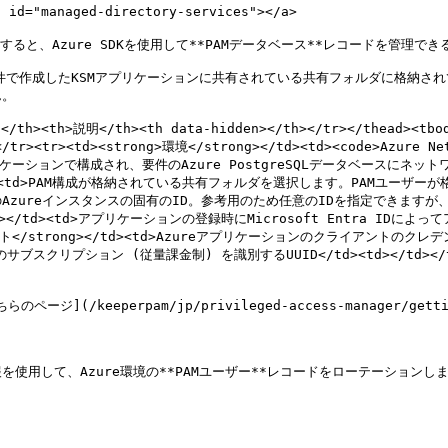
id="managed-directory-services"></a>

と、Azure SDKを使用して**PAMデータベース**レコードを管理でき
要件で作成したKSMアプリケーションに共有されている共有フォルダに格納さ
。

</th><th>説明</th><th data-hidden></th></tr></thead><tb
</tr><tr><td><strong>環境</strong></td><td><code>Azure N
アプリケーションで構成され、要件のAzure PostgreSQLデータベースにネッ
g></td><td>PAM構成が格納されている共有フォルダを選択します。PAMユー
td><td>このAzureインスタンスの固有のID。参考用のため任意のIDを指定できますが
/strong></td><td>アプリケーションの登録時にMicrosoft Entra
レット</strong></td><td>Azureアプリケーションのクライアントのクレデン
スクリプション (従量課金制) を識別するUUID</td><td></td></tr><tr>
eeperpam/jp/privileged-access-manager/getting-
報を使用して、Azure環境の**PAMユーザー**レコードをローテーションし