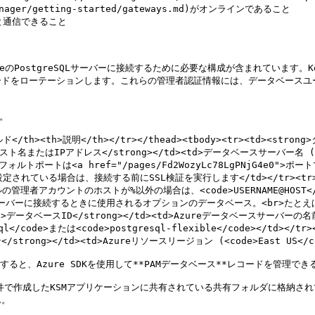
anager/getting-started/gateways.md)がオンラインであること

スと通信できること

のPostgreSQLサーバーに接続するために必要な構成が含まれています。Kee
ードをローテーションします。これらの管理者認証情報には、データベースユ
。

ールド</th><th>説明</th></tr></thead><tbody><tr><td><stron
g>ホスト名またはIPアドレス</strong></td><td>データベースサーバー名 (<cod
>デフォルトポートは<a href="/pages/Fd2WozyLc78LgPNjG4e0">ポート
SLが設定されている場合は、接続する前にSSL検証を実行します</td></tr><tr>
者アカウントのホストが%以外の場合は、<code>USERNAME@HOST</c
ータベースサーバーに接続するときに使用されるオプションのデータベース。<br>たと
ong>データベースID</strong></td><td>Azureデータベースサーバーの名前 (
l</code>または<code>postgresql-flexible</code></td></t
rong></td><td>Azureリソースリージョン (<code>East US</code
と、Azure SDKを使用して**PAMデータベース**レコードを管理でき
要件で作成したKSMアプリケーションに共有されている共有フォルダに格納さ
。
