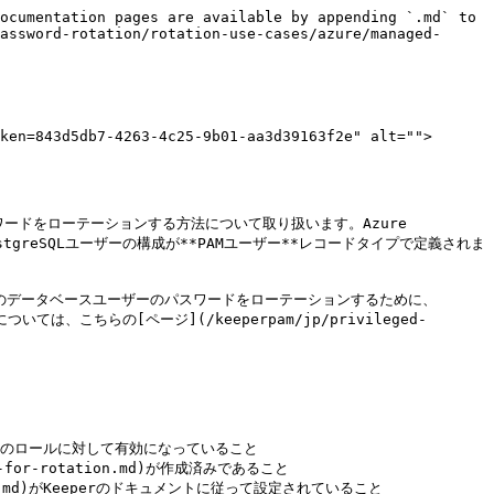
ocumentation pages are available by appending `.md` to 
assword-rotation/rotation-use-cases/azure/managed-
ken=843d5db7-4263-4c25-9b01-aa3d39163f2e" alt="">
スワードをローテーションする方法について取り扱います。Azure 
ostgreSQLユーザーの構成が**PAMユーザー**レコードタイプで定義されま
。通常のデータベースユーザーのパスワードをローテーションするために、
こちらの[ページ](/keeperpam/jp/privileged-
md)がご利用のロールに対して有効になっていること

p-for-rotation.md)が作成済みであること

nt-setup.md)がKeeperのドキュメントに従って設定されていること
