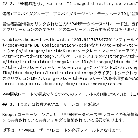
## 2. PAM構成を設定 <a href="#managed-directory-services" 
備考:プロバイダグループ、プロバイダリージョン、データベースIDを追加する
管理者認証情報がリンクされたこの**PAMデータベース**レコードは、
アプリケーションのみであり、どのユーザーとも共有する必要はありません
<table><thead><tr><th width="265.941787347561">フィールド
(<code>Azure DB Configuration</code>など)</td><td></td>
トウェイ</strong></td><td>Keeperシークレットマネージャー
</tr><tr><td><strong>アプリケーションフォルダ</stron
</td></tr><tr><td><strong>Azure ID</strong></
</td><td></td></tr><tr><td><strong>クライアントID<
ID</td><td></td></tr><tr><td><strong>クライアントシーク
スクリプションID</strong></td><td>Azureサービスを使用するためのサブ
Entra IDのUUID</td><td></td></tr></tbody></table>

PAM構成レコードで構成できるすべてのフィールドの詳細については、[こちらのページ](/k
## 3. 1つまたは複数のPAMユーザーレコードを設定

Keeperローテーションにより、**PAMデータベース**レコードの認証情
ンに共有されている共有フォルダに格納されている必要があります。

以下は、**PAMユーザー**レコードの必須フィールドとなります。
