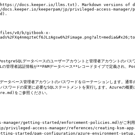
https://docs.keeper.io/llms.txt). Markdown versions of d
/docs.keeper.io/keeperpam/jp/privileged-access-manager/p
d).

files/v0/b/gitbook-x-
ads%2FXq4nmqzteCf6JLzAgsw6%2Fimage.png?alt=media&#x26;to
e PostgreSQLデータベースのユーザーアカウントと管理者アカウントのパ
eSQLの管理者認証情報が**PAMデータベース**レコードタイプで定義され、P
Kを使用してデータベース管理者アカウントのパスワードをローテーションします
ワードの変更に必要なSQLステートメントを実行します。Azureの概要については、
/azure.md)をご参照ください。

s-manager/getting-started/enforcement-policies.
vileged-access-manager/references/creating-ksm-ap
r/getting-started/pam-configuration/azure-environme