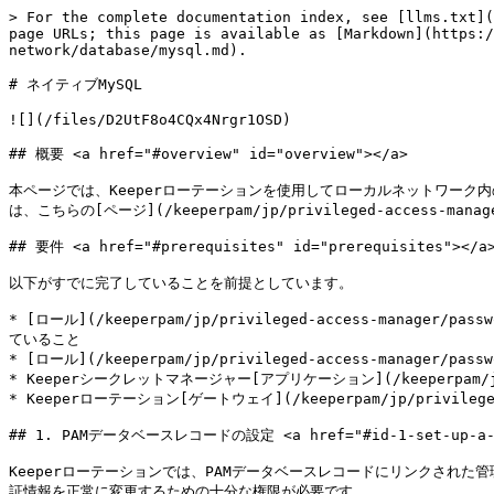
> For the complete documentation index, see [llms.txt](
page URLs; this page is available as [Markdown](https:/
network/database/mysql.md).

# ネイティブMySQL

![](/files/D2UtF8o4CQx4Nrgr1OSD)

## 概要 <a href="#overview" id="overview"></a>

本ページでは、Keeperローテーションを使用してローカルネットワーク
は、こちらの[ページ](/keeperpam/jp/privileged-access-manage
## 要件 <a href="#prerequisites" id="prerequisites"></a>
以下がすでに完了していることを前提としています。

* [ロール](/keeperpam/jp/privileged-access-manager/pa
ていること

* [ロール](/keeperpam/jp/privileged-access-manager/pa
* Keeperシークレットマネージャー[アプリケーション](/keeperpam/jp/pr
* Keeperローテーション[ゲートウェイ](/keeperpam/jp/privile
## 1. PAMデータベースレコードの設定 <a href="#id-1-set-up-a-pam-
Keeperローテーションでは、PAMデータベースレコードにリンクされ
証情報を正常に変更するための十分な権限が必要です。
