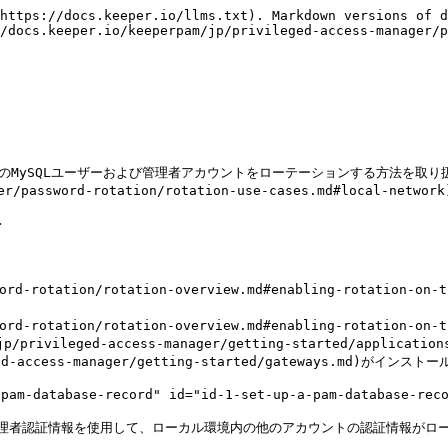
https://docs.keeper.io/llms.txt). Markdown versions of d
/docs.keeper.io/keeperpam/jp/privileged-access-manager/p
内のMySQLユーザーおよび管理者アカウントをローテーションする方法を取
r/password-rotation/rotation-use-cases.md#local-net


ssword-rotation/rotation-overview.md#enabling-rotat
ssword-rotation/rotation-overview.md#enabling-rotati
ivileged-access-manager/getting-started/applicati
ged-access-manager/getting-started/gateways.md)
database-record" id="id-1-set-up-a-pam-database-recor
た管理者認証情報を使用して、ローカル環境内の他のアカウントの認証情報が