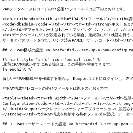
PAMデータベースレコードの**必須**フィールドは以下のとおりです。

<table><thead><tr><th width="194.5">フィールド</th><th>
<code>dbadmin</code></td></tr><tr><td><strong>ホ
</td><td>デフォルトポートは[ポートマッピング](../../../../referenc
<td>データベースにSSLが設定されている場合、接続前にSSL検証を行うには有
ザー名とパスワードを含む、リンク済みPAMユーザーレコード</td></tr><tr><td>
## 2. PAM構成の設定 <a href="#id-2-set-up-a-pam-configurat
{% hint style="info" icon="pencil-line" %}

環境にPAM構成がすでにある場合は、この手順を省略できます。

{% endhint %}

新しい**PAM構成**を作成する場合は、Keeperボルトにログインし、左メニ
**PAM構成**レコードの必須フィールドは以下のとおりです。

<table><thead><tr><th width="204">フィールド</th><th>説明</
Configuration</code></td><td></td></tr><tr><td><stro
</td><td>Keeperシークレットマネージャーアプリケーションに設定され
</strong></td><td>PAM構成を格納する共有フォルダを選択。データベ
## 3. PAMユーザーレコードの設定 <a href="#id-3-set-up-pam-user