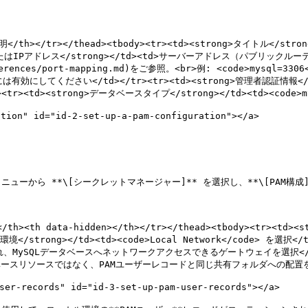
説明</th></tr></thead><tbody><tr><td><strong>タイトル</st
スト名またはIPアドレス</strong></td><td>サーバーアドレス（パブリックルーティ
es/port-mapping.md)をご参照。<br>例: <code>mysql=3306</co
効にしてください</td></tr><tr><td><strong>管理者認証情報<
<strong>データベースタイプ</strong></td><td><code>mysql</
ion" id="id-2-set-up-a-pam-configuration"></a>

ューから **\[シークレットマネージャー]** を選択し、**\[PAM構成]*
th><th data-hidden></th></tr></thead><tbody><tr><td>
ng>環境</strong></td><td><code>Local Network</code> を選択<
、MySQLデータベースへネットワークアクセスできるゲートウェイを選択</td><t
ースリソースではなく、PAMユーザーレコードと同じ共有フォルダへの配置を推奨</td>
-records" id="id-3-set-up-pam-user-records"></a>
