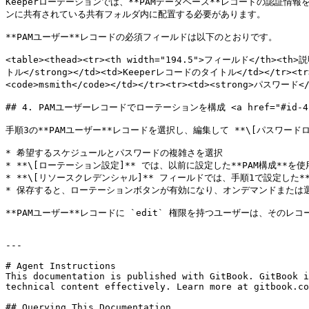
Keeperローテーションでは、**PAMデータベース**レコードの認証情
ンに共有されている共有フォルダ内に配置する必要があります。

**PAMユーザー**レコードの必須フィールドは以下のとおりです。

<table><thead><tr><th width="194.5">フィールド</th><th>
トル</strong></td><td>Keeperレコードのタイトル</td></tr
<code>msmith</code></td></tr><tr><td><strong>パ
## 4. PAMユーザーレコードでローテーションを構成 <a href="#id-4-configu
手順3の**PAMユーザー**レコードを選択し、編集して **\[パスワード
* 希望するスケジュールとパスワードの複雑さを選択

* **\[ローテーション設定]** では、以前に設定した**PAM構成**を使用
* **\[リソースクレデンシャル]** フィールドでは、手順1で設定した**
* 保存すると、ローテーションボタンが有効になり、オンデマンドまたは
**PAMユーザー**レコードに `edit` 権限を持つユーザーは、そのレ
---

# Agent Instructions

This documentation is published with GitBook. GitBook i
technical content effectively. Learn more at gitbook.co
## Querying This Documentation
