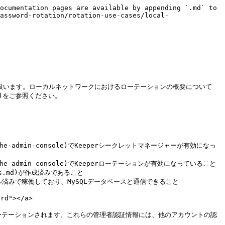
ocumentation pages are available by appending `.md` to 
assword-rotation/rotation-use-cases/local-
り扱います。ローカルネットワークにおけるローテーションの概要について
work)をご参照ください。

ion-on-the-admin-console)でKeeperシークレットマネージャーが有効になっ
on-on-the-admin-console)でKeeperローテーションが有効になっていること

ons.md)が作成済みであること

がインストール済みで稼働しており、MySQLデータベースと通信できること

d"></a>

ローテーションされます。これらの管理者認証情報には、他のアカウントの認