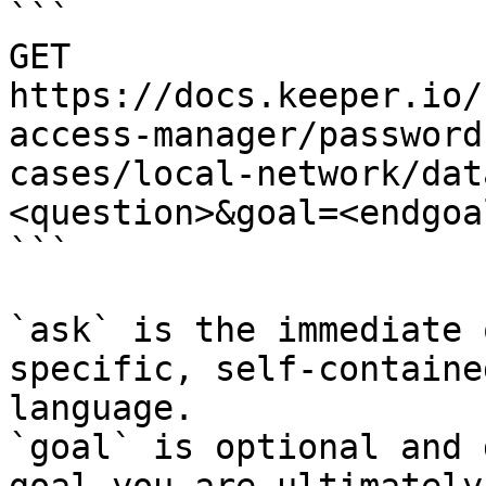
```

GET 
https://docs.keeper.io/
access-manager/password
cases/local-network/dat
<question>&goal=<endgoal
```

`ask` is the immediate 
specific, self-containe
language.

`goal` is optional and 