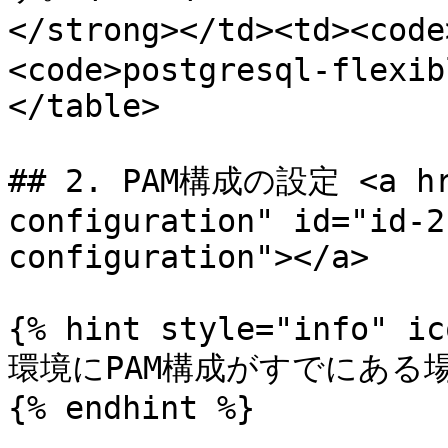
</strong></td><td><cod
<code>postgresql-flexib
</table>

## 2. PAM構成の設定 <a hre
configuration" id="id-2
configuration"></a>

{% hint style="info" ic
環境にPAM構成がすでにある
{% endhint %}
