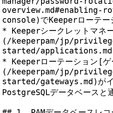
manager/password-rotati
overview.md#enabling-ro
console)でKeeperロ
* Keeperシークレットマ
(/keeperpam/jp/privileg
started/application
* Keeperローテーション[
(/keeperpam/jp/privileg
started/gateways.
PostgreSQLデータベース
## 1. PAMデータベースレコー