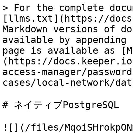
> For the complete docu
[llms.txt](https://docs
Markdown versions of do
available by appending 
page is available as [M
(https://docs.keeper.io
access-manager/password
cases/local-network/dat
# ネイティブPostgreSQL

![](/files/MqoiSHrokpON