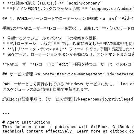
* **短縮UPN形式 (TLDなし):** `admin@company`

* **ドメインFQDNとバックスラッシュ形式:** `company.com\admin`
## 4. PAMユーザーレコードでローテーションを構成 <a href="#id-4-configu
手順3の**PAMユーザー**レコードを選択し、編集して **\[パスワード
* 希望するスケジュールとパスワードの複雑さを選択

* **\[ローテーション設定]** では、以前に設定した**PAM構成**を使用
* **\[リソースクレデンシャル]** フィールドでは、手順1で設定した**
* 保存すると、ローテーションボタンが有効になり、オンデマンドまたは
**PAMユーザー**レコードに `edit` 権限を持つユーザーは、そのレ
## サービス管理 <a href="#service-management" id="service-
PAMユーザーとして実行されている Windows サービスに対し、「l
クスケジューラの認証情報も自動で更新されます。

詳細および設定手順は、[サービス管理](/keeperpam/jp/privileged-acc
---

# Agent Instructions

This documentation is published with GitBook. GitBook i
technical content effectively. Learn more at gitbook.co