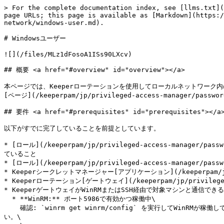
> For the complete documentation index, see [llms.txt](
page URLs; this page is available as [Markdown](https:/
network/windows-user.md).

# Windowsユーザー

![](/files/MLz1dFosoA1ISs90LXcv)

## 概要 <a href="#overview" id="overview"></a>

本ページでは、Keeperローテーションを使用してローカルネットワーク
[ページ](/keeperpam/jp/privileged-access-manager/passw
## 要件 <a href="#prerequisites" id="prerequisites"></a>
以下がすでに完了していることを前提としています。

* [ロール](/keeperpam/jp/privileged-access-manager/pa
ていること

* [ロール](/keeperpam/jp/privileged-access-manager/pa
* Keeperシークレットマネージャー[アプリケーション](/keeperpam/jp/pr
* Keeperローテーション[ゲートウェイ](/keeperpam/jp/privileg
* KeeperゲートウェイがWinRMまたはSSH経由で対象マシンと通信できる
  * **WinRM:** ポート5986で有効かつ稼働中\

    確認: `winrm get winrm/config` を実行してWinRMが稼働していることを確認。[WinRMの設定](/keeperpam/jp/privileged-access-manager/references/setting-up-winrm.md)をご参照くださ
い。\
