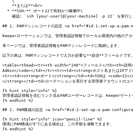
    \

    **または**<br>

  * **SSH:** ポート22で有効かつ稼働中\

    確認: `ssh [your-user]@[your-machine] -p 22` を実行してSSHが稼働していることを確認

## 1. PAMマシンレコードの設定 <a href="#id-1-set-up-a-pam-mach
Keeperローテーションでは、管理者認証情報でローカル環境内の他のア
本ページでは、管理者認証情報をPAMマシンレコードに格納します。

以下の表は、PAMマシンレコードで入力が必要な**必須**フィールドです。
<table><thead><tr><th width="248">フィールド</th><th>説明<
Admin</code></td></tr><tr><td><strong>ホスト名またはI
<tr><td><strong>ポート</strong></td><td>SSHは <code>22<
</strong></td><td>ローテーションを実行する管理者アカウントのユーザ
{% hint style="info" %}

管理者認証情報を含むリンク済みPAMユーザーレコードは、Keeperゲー
{% endhint %}

## 2. PAM構成の設定 <a href="#id-2-set-up-a-pam-configurat
{% hint style="info" icon="pencil-line" %}

環境にPAM構成がすでにある場合は、この手順を省略できます。

{% endhint %}
