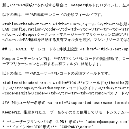
新しい**PAM構成**を作成する場合は、Keeperボルトにログインし、左メニ
以下の表は、**PAM構成**レコードの必須フィールドです。

<table><thead><tr><th width="204">フィールド</th><th>説明<
LAN Configuration</code></td><td></td></tr><tr><td><
</td><td>Keeperシークレットマネージャーアプリケーションに設定され、W
</td><td>PAM構成を格納する共有フォルダを選択。マシンリソースではなく、P
## 3. PAMユーザーレコードを1件以上設定 <a href="#id-3-set-up-one-
Keeperローテーションでは、**PAMマシン**レコードの認証情報で、ロ
ーアプリケーションと共有する共有フォルダに格納します。

以下の表は、**PAMユーザー**レコードの必須フィールドです。

<table><thead><tr><th width="194.5">フィールド</th><th>
トル</strong></td><td>Keeperレコードのタイトル</td></tr
<code>msmith</code></td></tr><tr><td><strong>パ
### 対応ユーザー名形式 <a href="#supported-username-formats" 
Keeperは、指定されたユーザー名をそのまま使用してリモートシステム
* **ユーザープリンシパル名 (UPN) 形式:** `admin@company.com`
* **ドメインNetBIOS形式:** `COMPANY\admin`
