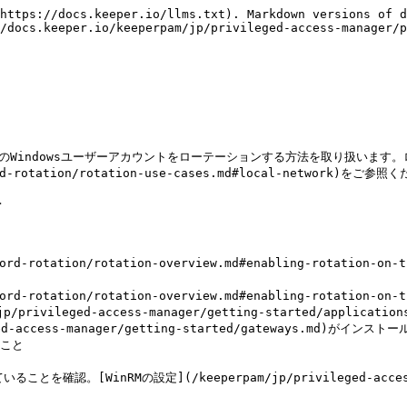
https://docs.keeper.io/llms.txt). Markdown versions of d
/docs.keeper.io/keeperpam/jp/privileged-access-manager/p
内のWindowsユーザーアカウントをローテーションする方法を取り扱いま
ord-rotation/rotation-use-cases.md#local-network)をご参照


ssword-rotation/rotation-overview.md#enabling-rotat
ssword-rotation/rotation-overview.md#enabling-rotati
ivileged-access-manager/getting-started/applicati
ed-access-manager/getting-started/gateways.md)がイ
こと
