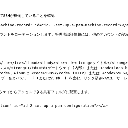
ine-record" id="id-1-set-up-a-pam-machine-record"></a
カウントをローテーションします。管理者認証情報には、他のアカウントの認


/th></tr></thead><tbody><tr><td><strong>タイトル</strong>
Pアドレス</strong></td><td>ゲートウェイ (内部) または <code>lo
/code>、WinRMは <code>5985</code> (HTTP) または <code>5986
ー名とパスワード (またはSSHキー) を含む、リンク済みPAMユーザーレコード</t
トウェイからアクセスできる共有フォルダに配置します。

ion" id="id-2-set-up-a-pam-configuration"></a>
