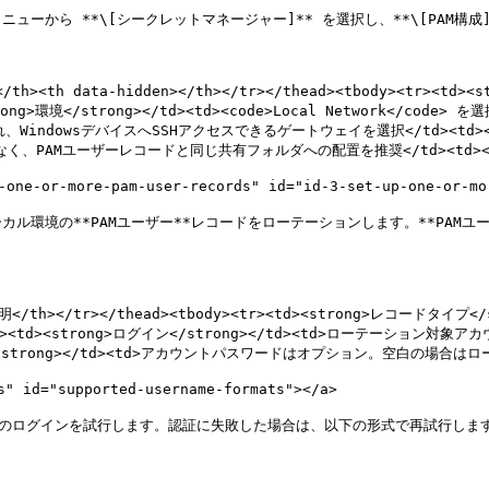
ューから **\[シークレットマネージャー]** を選択し、**\[PAM構成]*
/th><th data-hidden></th></tr></thead><tbody><tr><td>
strong>環境</strong></td><td><code>Local Network</code> 
indowsデバイスへSSHアクセスできるゲートウェイを選択</td><td></td>
AMユーザーレコードと同じ共有フォルダへの配置を推奨</td><td></td></
or-more-pam-user-records" id="id-3-set-up-one-or-more
ーカル環境の**PAMユーザー**レコードをローテーションします。**PAM
説明</th></tr></thead><tbody><tr><td><strong>レコードタイプ</
><tr><td><strong>ログイン</strong></td><td>ローテーショ
スワード</strong></td><td>アカウントパスワードはオプション。空白の場合はロー
id="supported-username-formats"></a>

へのログインを試行します。認証に失敗した場合は、以下の形式で再試行します

