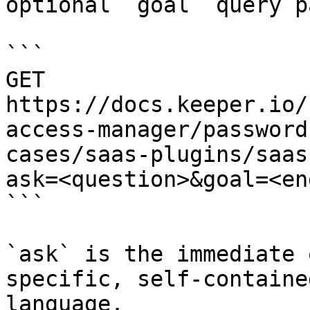
optional `goal` query p
```

GET 
https://docs.keeper.io/
access-manager/password
cases/saas-plugins/saas
ask=<question>&goal=<en
```

`ask` is the immediate 
specific, self-containe
language.
