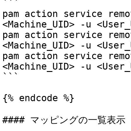
```

pam action service remo
<Machine_UID> -u <User_
pam action service remo
<Machine_UID> -u <User_
pam action service remo
<Machine_UID> -u <User_
```

{% endcode %}

#### マッピングの一覧表示
