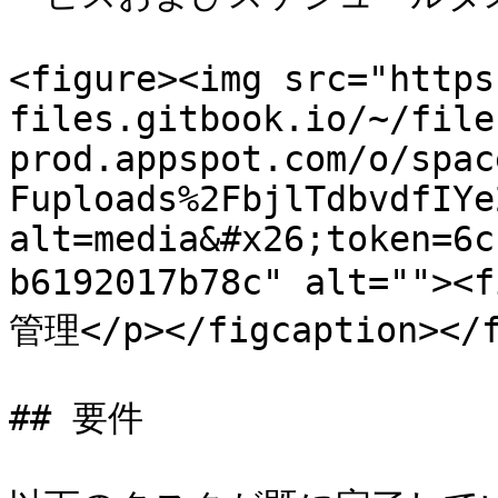
<figure><img src="https
files.gitbook.io/~/file
prod.appspot.com/o/spac
Fuploads%2FbjlTdbvdfIYe
alt=media&#x26;token=6c
b6192017b78c" alt="">
管理</p></figcaption></f
## 要件
