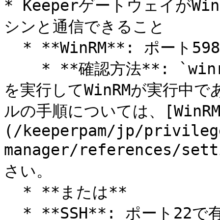
* KeeperゲートウェイがW
シンと通信できること

  * **WinRM**: ポート5986で有効で実行中

    * **確認方法**: `winrm get winrm/config` コマンド
を実行してWinRMが実行中
ルの手順については、[WinR
(/keeperpam/jp/privileg
manager/references/se
さい。

  * **または**

  * **SSH**: ポート22で有効で実行中
