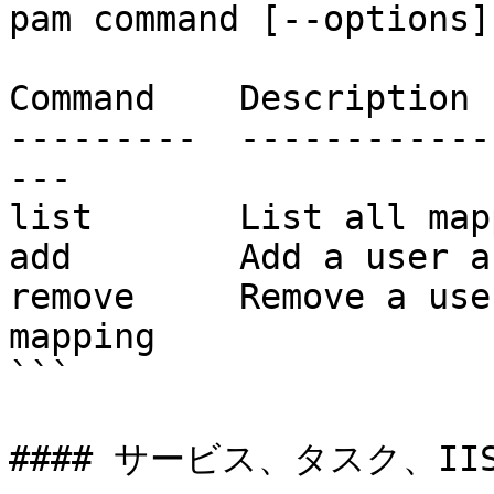
pam command [--options]

Command    Description

---------  ------------
---

list       List all map
add        Add a user a
remove     Remove a use
mapping

```

#### サービス、タスク、IIS