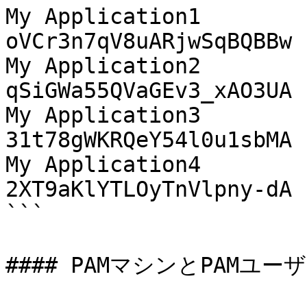
My Application1            
oVCr3n7qV8uARjwSqBQBBw 
My Application2           
qSiGWa55QVaGEv3_xAO3UA 
My Application3             
31t78gWKRQeY54l0u1sbMA 
My Application4              T
2XT9aKlYTLOyTnVlpny-dA 
```

#### PAMマシンとPAMユーザ