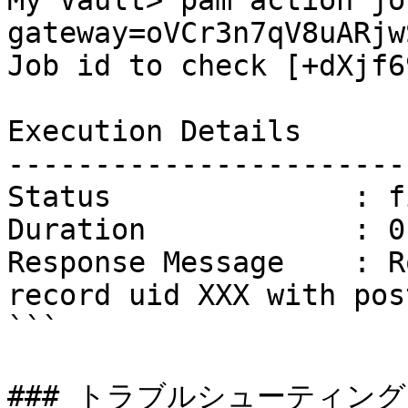
My Vault> pam action jo
gateway=oVCr3n7qV8uARjw
Job id to check [+dXjf6
Execution Details

------------------------
Status              : f
Duration            : 0
Response Message    : R
record uid XXX with pos
```

### トラブルシューティング
