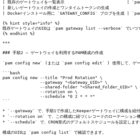
| 既存のゲートウェイを一覧表示                         | `pam gat
| 新しいゲートウェイの作成とワンタイムトークンの生成              | `pam g
| Dockerインストール用に `GATEWAY_CONFIG` ブロブを生成 | `pam gat
{% hint style="info" %}

既存ゲートウェイのUIDは `pam gateway list --verbose` で
{% endhint %}

***

### 手順2 – ゲートウェイを利用するPAM構成の作成

`pam config new` (または `pam config edit` )
```bash

pam config new --title "Prod Rotation" \

               --gateway "<Gateway_UID>" \

               --shared-folder "<Shared_Folder_UID>" \

               --rotation on \

               --schedule "0 2 * * *"

```

* `--gateway` で、手順1で作成したKeeperゲートウェイに構成を紐
* `--rotation on` で、この構成に紐づくレコードのローテーション
* `--schedule` で、CRON形式のデフォルトスケジュールを設定します (
構成のUIDは `pam config list` で確認できます。
