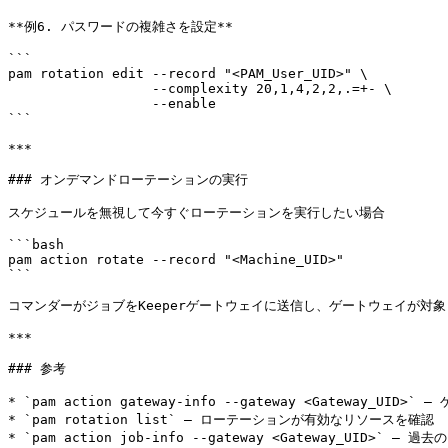
**例6. パスワードの複雑さを設定**

```

pam rotation edit --record "<PAM_User_UID>" \

                  --complexity 20,1,4,2,2,.=+- \

                  --enable

```

***

### オンデマンドローテーションの実行

スケジュールを無視して今すぐローテーションを実行したい場合

```bash

pam action rotate --record "<Machine_UID>"

```

コマンダーがジョブをKeeperゲートウェイに送信し、ゲートウェイが対
***

### 参考

* `pam action gateway-info --gateway <Gateway_U
* `pam rotation list` – ローテーションが有効なリソースを確認

* `pam action job-info --gateway <Gateway_UID>`