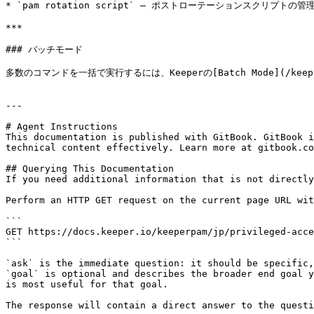
* `pam rotation script` – ポストローテーションスクリプトの管理
***

### バッチモード

多数のコマンドを一括で実行するには、Keeperの[Batch Mode](/keeperpam
---

# Agent Instructions

This documentation is published with GitBook. GitBook i
technical content effectively. Learn more at gitbook.co
## Querying This Documentation

If you need additional information that is not directly
Perform an HTTP GET request on the current page URL wit
```

GET https://docs.keeper.io/keeperpam/jp/privileged-acce
```

`ask` is the immediate question: it should be specific,
`goal` is optional and describes the broader end goal y
is most useful for that goal.

The response will contain a direct answer to the questi