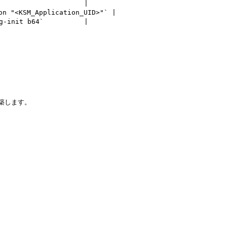
                   |

<KSM_Application_UID>"` |

init b64`          |

築します。
