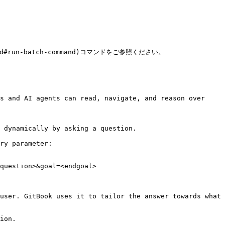
.md#run-batch-command)コマンドをご参照ください。

s and AI agents can read, navigate, and reason over 
 dynamically by asking a question.

ry parameter:

question>&goal=<endgoal>

user. GitBook uses it to tailor the answer towards what 
ion.
