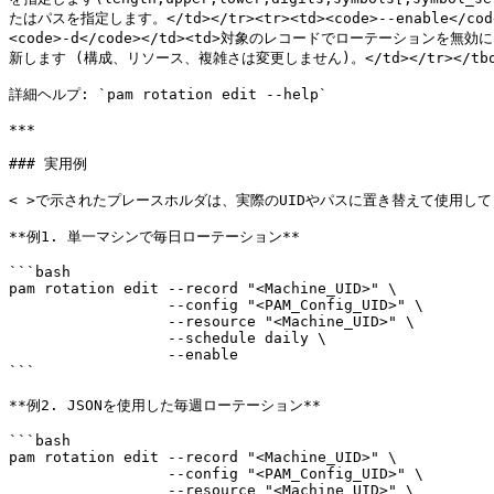
たはパスを指定します。</td></tr><tr><td><code>--enable</cod
<code>-d</code></td><td>対象のレコードでローテーションを無効にします
新します (構成、リソース、複雑さは変更しません)。</td></tr></tbody
詳細ヘルプ: `pam rotation edit --help`

***

### 実用例

< >で示されたプレースホルダは、実際のUIDやパスに置き替えて使用して
**例1. 単一マシンで毎日ローテーション**

```bash

pam rotation edit --record "<Machine_UID>" \

                  --config "<PAM_Config_UID>" \

                  --resource "<Machine_UID>" \

                  --schedule daily \

                  --enable

```

**例2. JSONを使用した毎週ローテーション**

```bash

pam rotation edit --record "<Machine_UID>" \

                  --config "<PAM_Config_UID>" \

                  --resource "<Machine_UID>" \
