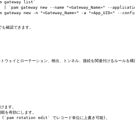
eway list`                                           
ateway new --name "<Gateway_Name>" --application "
eway new -n "<Gateway_Name>" -a "<App_UID>" --config-
いつでも確認できます。

 使用して、ゲートウェイとローテーション、検出、トンネル、接続を関連付けるルールを構
付けます。

機能を有効にします。

`pam rotation edit` でレコード単位に上書き可能)。
