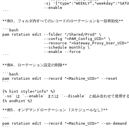
                  -sj '{"type":"WEEKLY","weekday":"SATURDAY","time":"22:00","tz":"America/New_York"}' \

                  --enable

```

**例3. フォルダ内すべてのレコードのローテーションを一括有効化**

```bash

pam rotation edit --folder "/Shared/Prod" \

                  --config "<PAM_Config_UID>" \

                  --resource "<Gateway_Proxy_User_UID>" \

                  --schedule monthly \

                  --enable --force

```

**例4. ローテーション設定の削除**

```bash

pam rotation edit --record "<Machine_UID>" --reset

```

{% hint style="info" %}

`-so` は `--enable` または `--disable` と組み
{% endhint %}

**例5. オンデマンドローテーション (スケジュールなし)**

```

pam rotation edit --record "<Machine_UID>" --on-demand 
```
