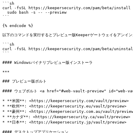
```sh

curl -fsSL https://keepersecurity.com/pam/beta/install 
  sudo bash -s -- --preview

```

{% endcode %}

以下のコマンドを実行するとプレビュー版Keeperゲートウェイをアンイン
```sh

curl -fsSL https://keepersecurity.com/pam/beta/uninstal
```

#### Windowsバイナリプレビュー版インストーラ

***

### プレビュー版ボルト

#### ウェブボルト <a href="#web-vault-preview" id="web-vau
* **米国**: <https://keepersecurity.com/vault/preview>

* **欧州**: <https://keepersecurity.eu/vault/preview>

* **豪州**: <https://keepersecurity.com.au/vault/preview
* **カナダ**: <https://keepersecurity.ca/vault/preview>

* **日本**: <https://keepersecurity.jp/vault/preview>

#### デスクトップアプリケーション
