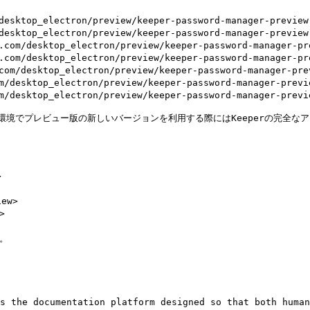
sktop_electron/preview/keeper-password-manager-preview.
sktop_electron/preview/keeper-password-manager-preview.
om/desktop_electron/preview/keeper-password-manager-pre
om/desktop_electron/preview/keeper-password-manager-pre
m/desktop_electron/preview/keeper-password-manager-prev
desktop_electron/preview/keeper-password-manager-previe
desktop_electron/preview/keeper-password-manager-previe
ws環境でプレビュー版の新しいバージョンを利用する際にはKeeperの完全


ew>



。

s the documentation platform designed so that both human