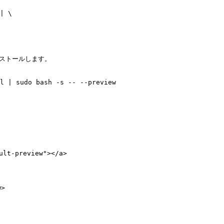
| \

ストールします。

l | sudo bash -s -- --preview

lt-preview"></a>

>
