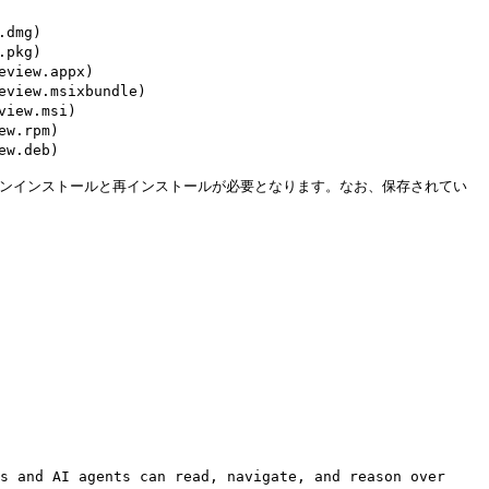
dmg)

pkg)

view.appx)

view.msixbundle)

iew.msi)

w.rpm)

w.deb)

なアンインストールと再インストールが必要となります。なお、保存されてい
s and AI agents can read, navigate, and reason over 