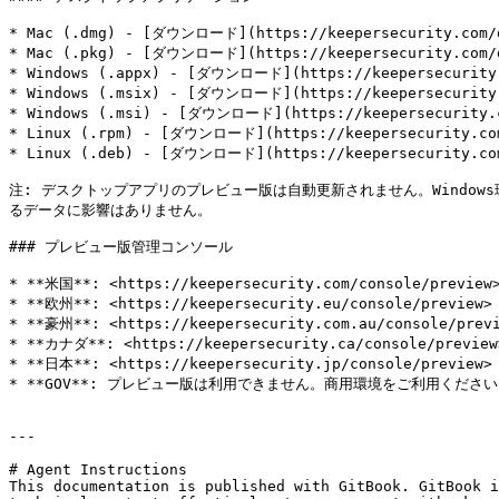
* Mac (.dmg) - [ダウンロード](https://keepersecurity.com/de
* Mac (.pkg) - [ダウンロード](https://keepersecurity.com/de
* Windows (.appx) - [ダウンロード](https://keepersecurity.c
* Windows (.msix) - [ダウンロード](https://keepersecurity.c
* Windows (.msi) - [ダウンロード](https://keepersecurity.co
* Linux (.rpm) - [ダウンロード](https://keepersecurity.com/
* Linux (.deb) - [ダウンロード](https://keepersecurity.com/
注: デスクトップアプリのプレビュー版は自動更新されません。Windo
るデータに影響はありません。

### プレビュー版管理コンソール

* **米国**: <https://keepersecurity.com/console/preview>
* **欧州**: <https://keepersecurity.eu/console/preview>

* **豪州**: <https://keepersecurity.com.au/console/previ
* **カナダ**: <https://keepersecurity.ca/console/preview>
* **日本**: <https://keepersecurity.jp/console/preview>

* **GOV**: プレビュー版は利用できません。商用環境をご利用ください
---

# Agent Instructions

This documentation is published with GitBook. GitBook i