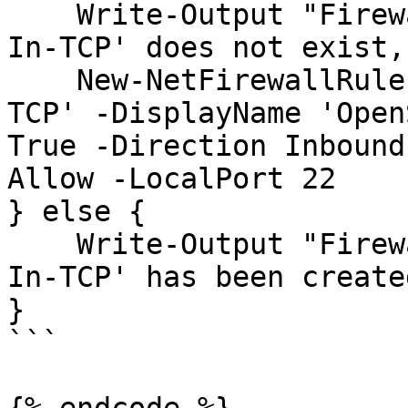
    Write-Output "Firewall Rule 'OpenSSH-Server-
In-TCP' does not exist,
    New-NetFirewallRule -Name 'OpenSSH-Server-In-
TCP' -DisplayName 'Open
True -Direction Inbound
Allow -LocalPort 22

} else {

    Write-Output "Firewall rule 'OpenSSH-Server-
In-TCP' has been create
}

```
