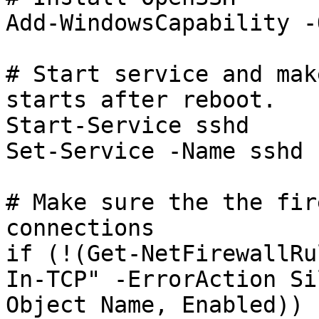
Add-WindowsCapability -
# Start service and mak
starts after reboot.

Start-Service sshd

Set-Service -Name sshd 
# Make sure the the fir
connections

if (!(Get-NetFirewallRu
In-TCP" -ErrorAction Si
Object Name, Enabled)) {