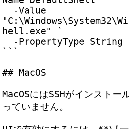
Name DefaultShell `

  -Value 
"C:\Windows\System32\Wi
hell.exe" `

  -PropertyType String -Force

```

## MacOS

MacOSにはSSHがインスト
っていません。
