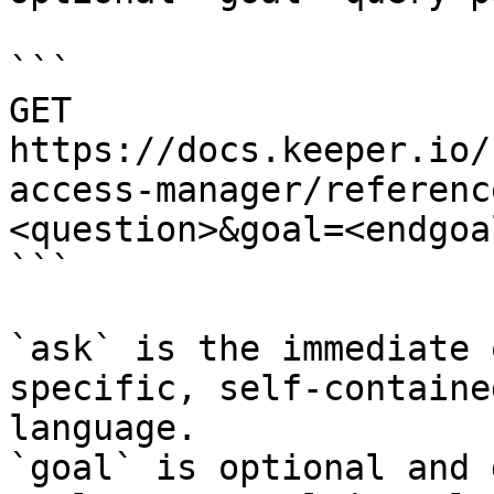
```

GET 
https://docs.keeper.io/
access-manager/referenc
<question>&goal=<endgoal
```

`ask` is the immediate 
specific, self-containe
language.

`goal` is optional and 