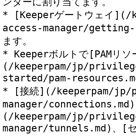
ンダーに割り当てます。

* [Keeperゲートウェイ](/ke
access-manager/gettin
ます。

* Keeperボルトで[PAMリ
(/keeperpam/jp/privileg
started/pam-resource
* [接続](/keeperpam/jp/p
manager/connections.
(/keeperpam/jp/privileg
manager/tunnels.md