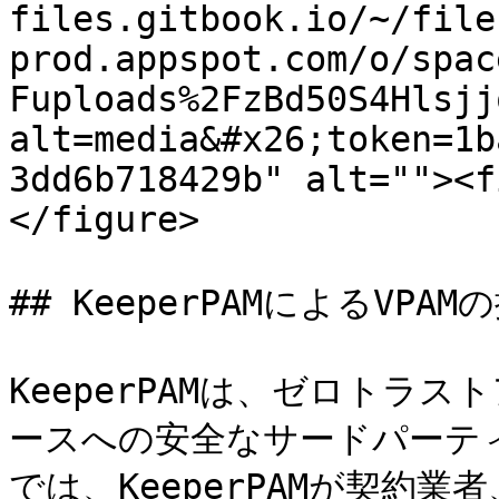
files.gitbook.io/~/file
prod.appspot.com/o/spac
Fuploads%2FzBd50S4Hlsjj
alt=media&#x26;token=1b
3dd6b718429b" alt=""><f
</figure>

## KeeperPAMによるVPAMの
KeeperPAMは、ゼロトラ
ースへの安全なサードパーテ
では、KeeperPAMが契約