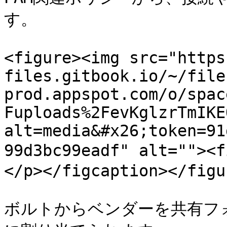
す。

<figure><img src="https
files.gitbook.io/~/file
prod.appspot.com/o/spac
Fuploads%2FevKglzrTmIKE
alt=media&#x26;token=91
99d3bc99eadf" alt="">
</p></figcaption></figur
ボルトからベンダーを共有フォ