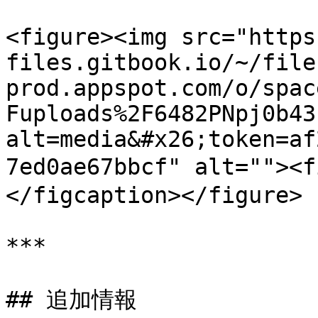
<figure><img src="https
files.gitbook.io/~/file
prod.appspot.com/o/spac
Fuploads%2F6482PNpj0b43
alt=media&#x26;token=af
7ed0ae67bbcf" alt="">
</figcaption></figure>

***

## 追加情報
