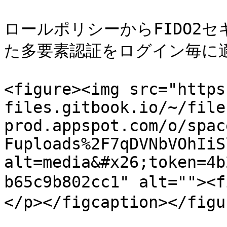
ロールポリシーからFIDO2セ
た多要素認証をログイン毎に適
<figure><img src="https
files.gitbook.io/~/file
prod.appspot.com/o/spac
Fuploads%2F7qDVNbVOhIiS
alt=media&#x26;token=4b
b65c9b802cc1" alt=""
</p></figcaption></figur