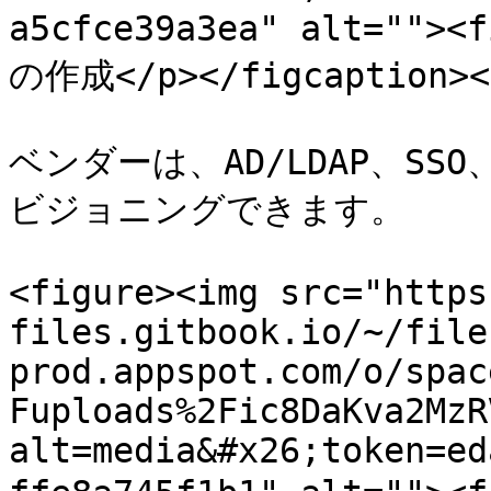
a5cfce39a3ea" alt=""
の作成</p></figcaption></
ベンダーは、AD/LDAP、SS
ビジョニングできます。

<figure><img src="https
files.gitbook.io/~/file
prod.appspot.com/o/spac
Fuploads%2Fic8DaKva2MzR
alt=media&#x26;token=ed