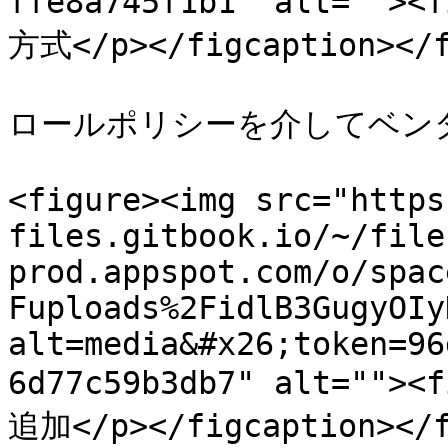
ffe8a745f1b1" alt=""
方式</p></figcaption></f
ロールポリシーを介してベンダ
<figure><img src="https
files.gitbook.io/~/file
prod.appspot.com/o/spac
Fuploads%2FidlB3GugyOIy
alt=media&#x26;token=96
6d77c59b3db7" alt=""
追加</p></figcaption></f