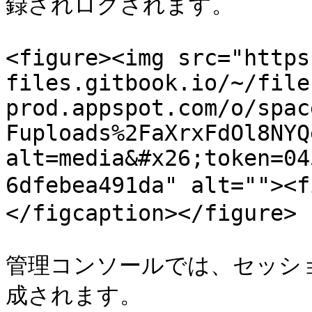
録されログされます。

<figure><img src="https
files.gitbook.io/~/file
prod.appspot.com/o/spac
Fuploads%2FaXrxFdOl8NYQ
alt=media&#x26;token=04
6dfebea491da" alt="">
</figcaption></figure>

管理コンソールでは、セッシ
成されます。
