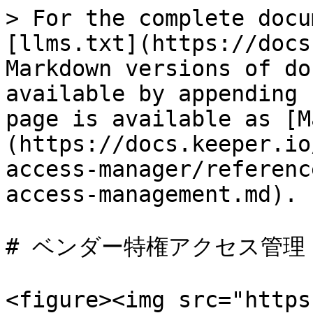
> For the complete docu
[llms.txt](https://docs
Markdown versions of do
available by appending 
page is available as [M
(https://docs.keeper.io
access-manager/referenc
access-management.md).

# ベンダー特権アクセス管理

<figure><img src="https