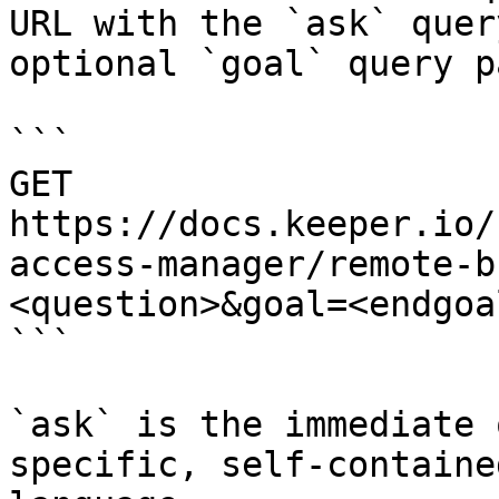
URL with the `ask` quer
optional `goal` query p
```

GET 
https://docs.keeper.io/
access-manager/remote-b
<question>&goal=<endgoal
```

`ask` is the immediate 
specific, self-containe