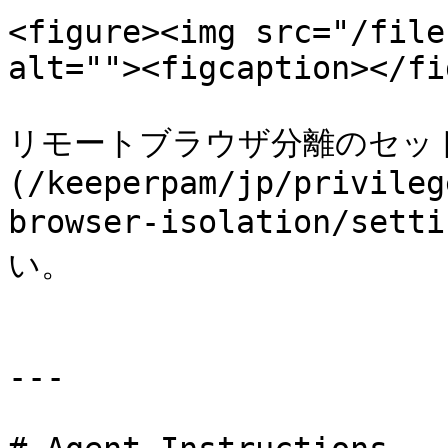
<figure><img src="/file
alt=""><figcaption></fi
リモートブラウザ分離のセッ
(/keeperpam/jp/privileg
browser-isolation/se
い。

---
