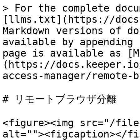
> For the complete docu
[llms.txt](https://docs
Markdown versions of do
available by appending 
page is available as [M
(https://docs.keeper.io
access-manager/remote-b
# リモートブラウザ分離

<figure><img src="/file
alt=""><figcaption></fi