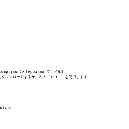
eccomp.json)と[Apparmorファイル]
profile)をダウンロードするか、次の `curl` を使用します。

ofile
