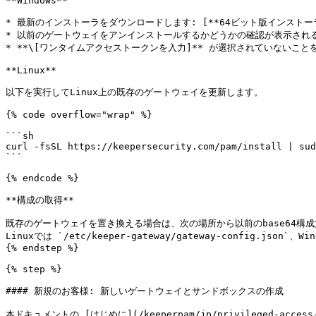
**Windows**

* 最新のインストーラをダウンロードします: [**64ビット版インストーラ**](https
* 以前のゲートウェイをアンインストールするかどうかの確認が表示される
* **\[ワンタイムアクセストークンを入力]** が選択されていないこと
**Linux**

以下を実行してLinux上の既存のゲートウェイを更新します。

{% code overflow="wrap" %}

```sh

curl -fsSL https://keepersecurity.com/pam/install | sud
```

{% endcode %}

**構成の取得**

既存のゲートウェイを置き換える場合は、次の場所から以前のbase64構成
Linuxでは `/etc/keeper-gateway/gateway-config.json`、Win
{% endstep %}

{% step %}

#### 新規のお客様: 新しいゲートウェイとサンドボックスの作成

本ドキュメントの [はじめに](/keeperpam/jp/privileged-acce