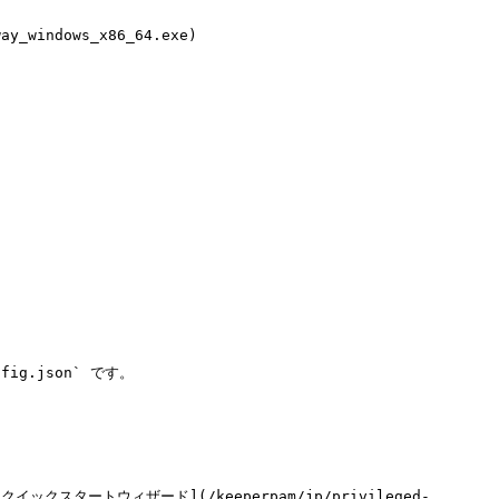
windows_x86_64.exe)

nfig.json` です。

[クイックスタートウィザード](/keeperpam/jp/privileged-