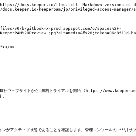
https://docs.keeper.io/llms.txt). Markdown versions of d
/docs.keeper.io/keeperpam/jp/privileged-access-manager/s
files/v0/b/gitbook-x-prod.appspot.com/o/spaces%2F-
KeeperPAM%20Preview.jpg?alt=media&#x26;token=06c8f11d-b
></a>

から[無料トライアルを開始](https://www.keepersecurity.com
。

ションがアクティブ状態であることを確認します。管理コンソールの **\[サブ