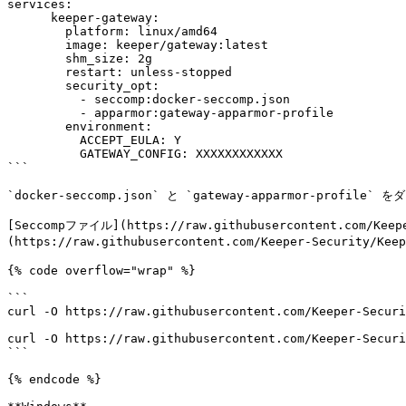
services:

      keeper-gateway:

        platform: linux/amd64

        image: keeper/gateway:latest

        shm_size: 2g

        restart: unless-stopped

        security_opt:

          - seccomp:docker-seccomp.json

          - apparmor:gateway-apparmor-profile

        environment:

          ACCEPT_EULA: Y

          GATEWAY_CONFIG: XXXXXXXXXXXX

```

`docker-seccomp.json` と `gateway-apparmor-prof
[Seccompファイル](https://raw.githubusercontent.com/Keep
(https://raw.githubusercontent.com/Keeper-Security
{% code overflow="wrap" %}

```

curl -O https://raw.githubusercontent.com/Keeper-Securi
curl -O https://raw.githubusercontent.com/Keeper-Securi
```

{% endcode %}
