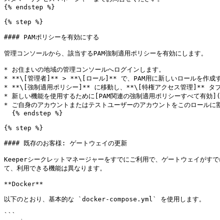
{% endstep %}

{% step %}

#### PAMポリシーを有効にする

管理コンソールから、該当するPAM強制適用ポリシーを有効にします。

* お住まいの地域の管理コンソールへログインします。

* **\[管理者]** > **\[ロール]** で、PAM用に新しいロールを
* **\[強制適用ポリシー]** に移動し、**\[特権アクセス管理]** タ
* 新しい機能を使用するために[PAM関連の強制適用ポリシーすべて有効](/keeperpam
* ご自身のアカウントまたはテストユーザーのアカウントをこのロールに割
  {% endstep %}

{% step %}

#### 既存のお客様: ゲートウェイの更新

Keeperシークレットマネージャーをすでにご利用で、ゲートウェイがす
て、利用できる機能は異なります。

**Docker**

以下のとおり、基本的な `docker-compose.yml` を使用します。

```
