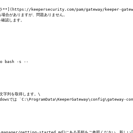
://keepersecurity.com/pam/gateway/keeper-gateway_
場合がありますが、問題ありません。

を確認します。

o bash -s --

文字列を取得します。\

dowsでは `C:\ProgramData\KeeperGateway\config\gateway-co
ss-manager/getting-started.md)にある手順をご参照ください。新しい