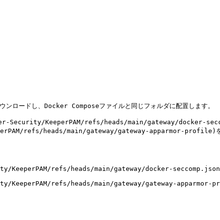
ile` をダウンロードし、Docker Composeファイルと同じフォルダに配置します。

er-Security/KeeperPAM/refs/heads/main/gateway/docker-s
/KeeperPAM/refs/heads/main/gateway/gateway-apparmor-
ty/KeeperPAM/refs/heads/main/gateway/docker-seccomp.json

ty/KeeperPAM/refs/heads/main/gateway/gateway-apparmor-pr