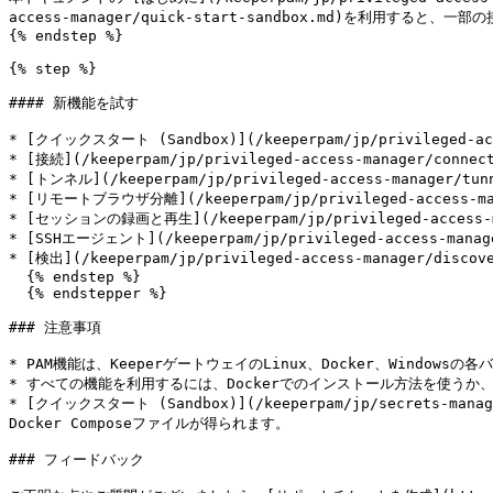
access-manager/quick-start-sandbox.md)を利用す
{% endstep %}

{% step %}

#### 新機能を試す

* [クイックスタート (Sandbox)](/keeperpam/jp/privileged-acce
* [接続](/keeperpam/jp/privileged-access-manager/connect
* [トンネル](/keeperpam/jp/privileged-access-manager/tunn
* [リモートブラウザ分離](/keeperpam/jp/privileged-access-mana
* [セッションの録画と再生](/keeperpam/jp/privileged-access-man
* [SSHエージェント](/keeperpam/jp/privileged-access-manage
* [検出](/keeperpam/jp/privileged-access-manager/discove
  {% endstep %}

  {% endstepper %}

### 注意事項

* PAM機能は、KeeperゲートウェイのLinux、Docker、Windows
* すべての機能を利用するには、Dockerでのインストール方法を使うか、Ro
* [クイックスタート (Sandbox)](/keeperpam/jp/secret
Docker Composeファイルが得られます。

### フィードバック
