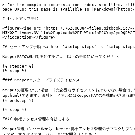
> For the complete documentation index, see [llms.txt](
page URLs; this page is available as [Markdown](https:/
# セットアップ手順

<figure><img src="https://762006384-files.gitbook.io/~/
MJXOXEifAmpyvNVL1to%2Fuploads%2FTrW1sx4hPCCYoyJysDQD%2F
</figcaption></figure>

## セットアップ手順 <a href="#setup-steps" id="setup-steps"
KeeperPAMの利用を開始するには、以下の手順に従ってください。

{% stepper %}

{% step %}

#### Keeperエンタープライズライセンス

Keeperの顧客でない場合、また必要なライセンスをお持ちでない場合は、弊社ウェブサイト
up.html)できます。無料トライアルにはKeeperPAMの全機能が含まれます
{% endstep %}

{% step %}

#### 特権アクセス管理を有効にする

Keeper管理コンソールから、Keeper特権アクセス管理のサブスクリプ
スタマーサクセスマネージャーまでお問合せください。
