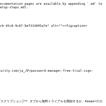
ocumentation pages are available by appending `.md` to 
etup-steps.md).

ac6-45c8-9c87-bef333095a7e" alt=""><figcaption>
/ja_JP/password-manager-free-trial-sign-
スクリプション]** タブから無料トライアルを開始するか、Keeperのカ