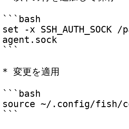
```bash

set -x SSH_AUTH_SOCK /p
agent.sock

```

* 変更を適用

```bash

source ~/.config/fish/c
```
