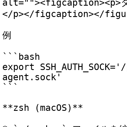
alt=""><figcaptio
</p></figcaption></figur
例

```bash

export SSH_AUTH_SOCK='/
agent.sock'

```

**zsh (macOS)**
