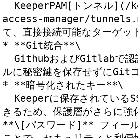
  KeeperPAM[トンネル](/keeperpam/jp/privileged-
access-manager/tun
て、直接接続可能なターゲット
* **Git統合**\

  GithubおよびGitlabで認証し、ワークステーションにローカ
ルに秘密鍵を保存せずにGit
* **暗号化されたキー**\

  Keeperに保存されているSSH秘密鍵はパスフレーズで暗号化で
きるため、保護層がさらに強
**\[パスワード]** フ