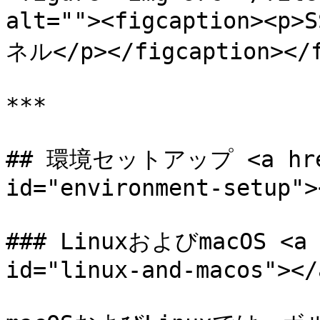
alt=""><figcaption
ネル</p></figcaption></f
***

## 環境セットアップ <a href=
id="environment-setup"><
### LinuxおよびmacOS <a h
id="linux-and-macos"></a