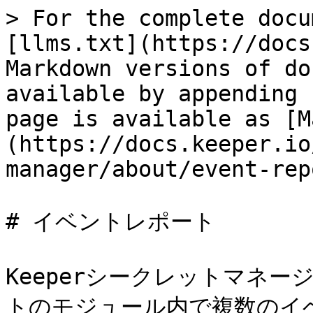
> For the complete docu
[llms.txt](https://docs
Markdown versions of do
available by appending 
page is available as [M
(https://docs.keeper.io
manager/about/event-rep
# イベントレポート

Keeperシークレットマネ
トのモジュール内で複数のイ