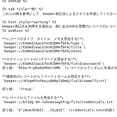
{% endtab %}

{% tab title="例" %}

これらの例を参考にして、Keeper表記法によるクエリを作成してください
{% hint style="warning" %}

Keeper表記法を利用する場合は、例にあるUIDを実際のレコードのレコー
{% endhint %}

**レコードのタイプ、タイトル、メモを照会する**\

`keeper://EG6KdJaaLG7esRZbMnfbFA/type`\

`keeper://EG6KdJaaLG7esRZbMnfbFA/title`\

`keeper://EG6KdJaaLG7esRZbMnfbFA/notes`

**ログインレコードのパスワードを照会する**\

`keeper://EG6KdJaaLG7esRZbMnfbFA/field/password`\

戻り値: `RX$u!h!pBzDGhR4Jr6#b` (レコードからランダムに生成さ
**連絡先のレコードからファーストネームを照会する**\

`keeper://3FXqmP5nFKwju0H8pl0DmQ/field/name[first]`

戻り値: `'Craig'`

**レコードからファイルを照会する**\

`keeper://bf3dg-99-JuhoaeswgtFxg/file/credentials.txt`

戻り値: `b"jNxmJkhbZ[...]6jQtE"` (credentials.txtの内容)
