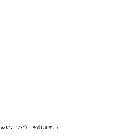
t": "77"}` を返します。\
