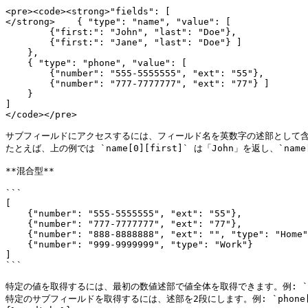
<pre><code><strong>"fields": [

</strong>    { "type": "name", "value": [ 

        {"first:": "John", "last": "Doe"},

        {"first:": "Jane", "last": "Doe"} ]

    },

    { "type": "phone", "value": [

        {"number": "555-5555555", "ext": "55"}, 

        {"number": "777-7777777", "ext": "77"} ]

    }

]

</code></pre>

サブフィールドにアクセスするには、フィールド名を英数字の述部として含め
たとえば、上の例では `name[0][first]` は「John」を返し、`name[
**混合型**

```

[

    {"number": "555-5555555", "ext": "55"}, 

    {"number": "777-7777777", "ext": "77"}, 

    {"number": "888-8888888", "ext": "", "type": "Home"}, 

    {"number": "999-9999999", "type": "Work"}

]

```

特定の値を取得するには、最初の数値述部で値全体を取得できます。例: `phone[1]
特定のサブフィールドを取得するには、述部を2段にします。例: `phone[1