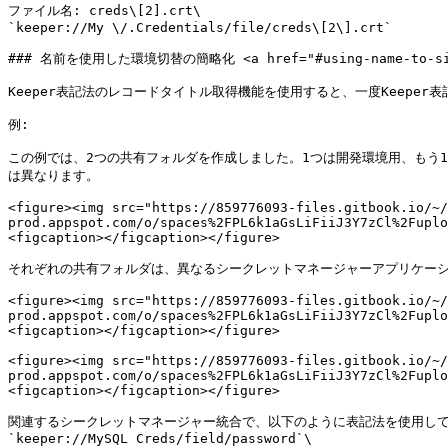
ファイル名: creds\[2].crt\

`keeper://My \/.Credentials/file/creds\[2\].crt`

### 名前を使用した環境切替の簡略化 <a href="#using-name-to-simplif
Keeper表記法のレコードタイトル取得機能を使用すると、一度Keep
例:

この例では、2つの共有フォルダを作成しました。1つは開発環境用、もう
は異なります。

<figure><img src="https://859776093-files.gitbook.io/~/
prod.appspot.com/o/spaces%2FPL6k1aGsLiFiiJ3Y7zCl%2Fuplo
<figcaption></figcaption></figure>

それぞれの共有フォルダは、異なるシークレットマネージャーアプリケーシ
<figure><img src="https://859776093-files.gitbook.io/~/
prod.appspot.com/o/spaces%2FPL6k1aGsLiFiiJ3Y7zCl%2Fuplo
<figcaption></figcaption></figure>

<figure><img src="https://859776093-files.gitbook.io/~/
prod.appspot.com/o/spaces%2FPL6k1aGsLiFiiJ3Y7zCl%2Fuplo
<figcaption></figcaption></figure>

関連するシークレットマネージャー統合で、以下のように表記法を使用して
`keeper://MySQL Creds/field/password`\
