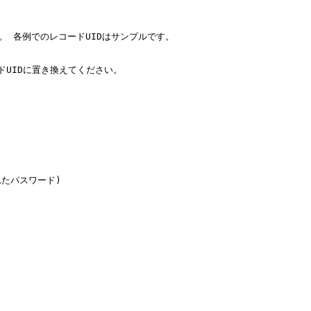
。 各例でのレコードUIDはサンプルです。

ドUIDに置き換えてください。

れたパスワード)
