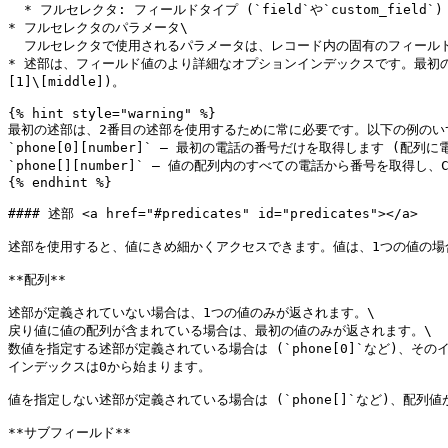
  * フルセレクタ: フィールドタイプ (`field`や`custom_field`) を指定し、追加のパラメータを必要とします。

* フルセレクタのパラメータ\

  フルセレクタで使用されるパラメータは、レコード内の固有のフィールドを選択するフィールド**タイプ**または**ラベル**を指定する必要があります。述部はオプションです。

* 述部は、フィールド値のより詳細なオプションインデックスです。最初の述部
[1]\[middle])。

{% hint style="warning" %}

最初の述部は、2番目の述部を使用するために常に必要です。以下の例のいず
`phone[0][number]` — 最初の電話の番号だけを取得します (配列
`phone[][number]` — 値の配列内のすべての電話から番号を取得し
{% endhint %}

#### 述部 <a href="#predicates" id="predicates"></a>

述部を使用すると、値にきめ細かくアクセスできます。値は、1つの値の場
**配列**

述部が定義されていない場合は、1つの値のみが返されます。\

戻り値に値の配列が含まれている場合は、最初の値のみが返されます。\

数値を指定する述部が定義されている場合は (`phone[0]`など)、その
インデックスは0から始まります。

値を指定しない述部が定義されている場合は (`phone[]`など)、配列値
**サブフィールド**
