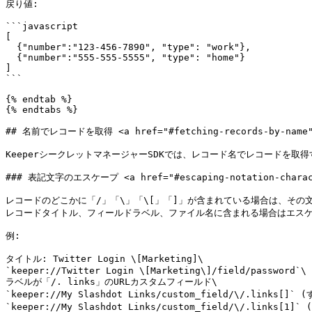
戻り値:

```javascript

[

  {"number":"123-456-7890", "type": "work"},

  {"number":"555-555-5555", "type": "home"}

]

```

{% endtab %}

{% endtabs %}

## 名前でレコードを取得 <a href="#fetching-records-by-name" i
KeeperシークレットマネージャーSDKでは、レコード名でレコードを取得す
### 表記文字のエスケープ <a href="#escaping-notation-character
レコードのどこかに「/」「\」「\[」「]」が含まれている場合は、そ
レコードタイトル、フィールドラベル、ファイル名に含まれる場合はエスケ
例:

タイトル: Twitter Login \[Marketing]\

`keeper://Twitter Login \[Marketing\]/field/password`\

ラベルが「/. links」のURLカスタムフィールド\

`keeper://My Slashdot Links/custom_field/\/.links[]`
`keeper://My Slashdot Links/custom_field/\/.links[1