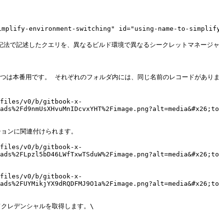
y-environment-switching" id="using-name-to-simplify-e
er表記法で記述したクエリを、異なるビルド環境で異なるシークレットマネージ
1つは本番用です。 それぞれのフォルダ内には、同じ名前のレコードがあり
files/v0/b/gitbook-x-
ads%2Fd9nmUsXHvuMnIDcvxYHT%2Fimage.png?alt=media&#x26;to
ョンに関連付けられます。

files/v0/b/gitbook-x-
ads%2FLpzl5bD46LWfTxwTSduW%2Fimage.png?alt=media&#x26;to
files/v0/b/gitbook-x-
ads%2FUYMikjYX9dRQDFMJ9O1a%2Fimage.png?alt=media&#x26;to
クレデンシャルを取得します。\
