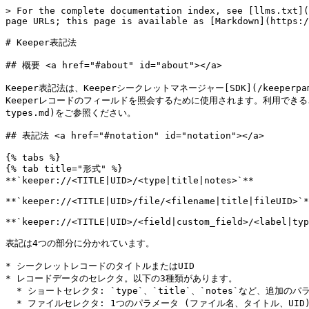
> For the complete documentation index, see [llms.txt](
page URLs; this page is available as [Markdown](https:/
# Keeper表記法

## 概要 <a href="#about" id="about"></a>

Keeper表記法は、Keeperシークレットマネージャー[SDK](/keeperpam/jp/
Keeperレコードのフィールドを照会するために使用されます。利用できるさまざまな
types.md)をご参照ください。

## 表記法 <a href="#notation" id="notation"></a>

{% tabs %}

{% tab title="形式" %}

**`keeper://<TITLE|UID>/<type|title|notes>`**

**`keeper://<TITLE|UID>/file/<filename|title|fileUID>`*
**`keeper://<TITLE|UID>/<field|custom_field>/<label|typ
表記は4つの部分に分かれています。

* シークレットレコードのタイトルまたはUID

* レコードデータのセレクタ。以下の3種類があります。

  * ショートセレクタ: `type`、`title`、`notes`など、追加のパラメータなしで使用されるタイプ。

  * ファイルセレクタ: 1つのパラメータ (ファイル名、タイトル、UID) を指定できます。
