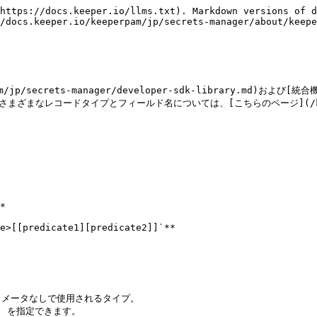
https://docs.keeper.io/llms.txt). Markdown versions of d
/docs.keeper.io/keeperpam/jp/secrets-manager/about/keepe
secrets-manager/developer-sdk-library.md)および[統合機能](
レコードタイプとフィールド名については、[こちらのページ](/keeperpam/j
*

e>[[predicate1][predicate2]]`**
