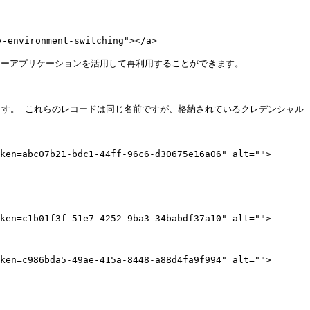
nvironment-switching"></a>

ャーアプリケーションを活用して再利用することができます。

ます。 これらのレコードは同じ名前ですが、格納されているクレデンシャル
ken=abc07b21-bdc1-44ff-96c6-d30675e16a06" alt="">
ken=c1b01f3f-51e7-4252-9ba3-34babdf37a10" alt="">
ken=c986bda5-49ae-415a-8448-a88d4fa9f994" alt="">