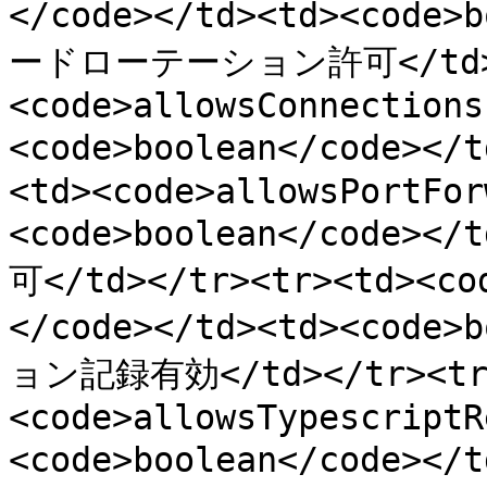
</code></td><td><code>
ードローテーション許可</td></
<code>allowsConnections
<code>boolean</code><
<td><code>allowsPortFor
<code>boolean</code
可</td></tr><tr><td><co
</code></td><td><code>
ョン記録有効</td></tr><tr
<code>allowsTypescriptR
<code>boolean</code><