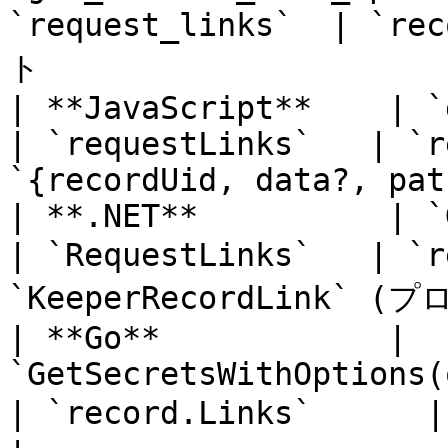
`request_links`  | `re
ト                      
| **JavaScript**    | `getS
| `requestLinks`   | `r
`{recordUid, data?, pat
| **.NET**          | `GetS
| `RequestLinks`   | `
`KeeperRecordLink` (プ
| **Go**            | 
`GetSecretsWithOptions(q
| `record.Links`      | 型付き 