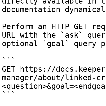
directly available in t
documentation dynamical
Perform an HTTP GET req
URL with the `ask` quer
optional `goal` query p
```

GET https://docs.keeper
manager/about/linked-cr
<question>&goal=<endgoal
```
