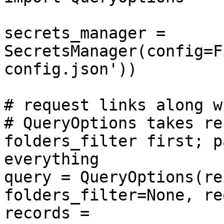
secrets_manager = 
SecretsManager(config=F
config.json'))

# request links along w
# QueryOptions takes re
folders_filter first; p
everything

query = QueryOptions(re
folders_filter=None, re
records = 