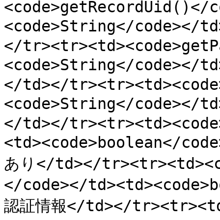
<code>getRecordUid()</c
<code>String</code></
</tr><tr><td><code>getP
<code>String</code>
</td></tr><tr><td><code
<code>String</code><
</td></tr><tr><td><code
<td><code>boolean</
あり</td></tr><tr><td><c
</code></td><td><code>
認証情報</td></tr><tr><td