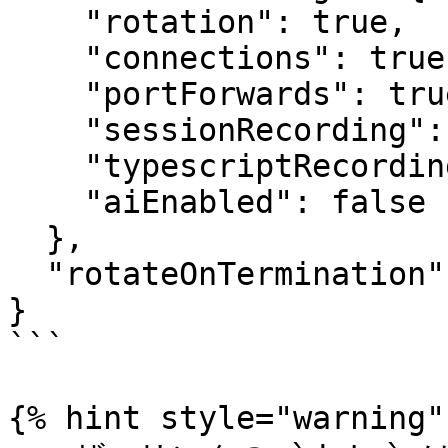
    "rotation": true,

    "connections": true,

    "portForwards": true,

    "sessionRecording": true,

    "typescriptRecording": true,

    "aiEnabled": false

  },

  "rotateOnTermination": false

}

```

{% hint style="warning" 