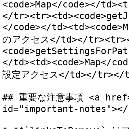
<code>Map</code></td
</tr><tr><td><code>getJ
</code></td><td><code>
のアクセス</td></tr><tr>
<code>getSettingsForPat
</td><td><code>Map</
設定アクセス</td></tr></tbo
## 重要な注意事項 <a href="#
id="important-notes"></a