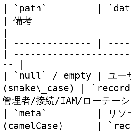
| `path`         | `data` の内容        
| 備考                                                 
|

| -------------- | ----
| ---------------------
-- |

| `null` / empty |
(snake\_case) | `rec
管理者/接続/IAM/ローテーシ
| `meta`         | 
(camelCase)      | `