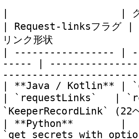
|                   | クエリメソッド        
| Request-linksフラグ |
リンク形状                
| ----------------- | -
----- | ---------------
-----------------------
| **Java / Kotlin** | `getS
| `requestLinks`   | `
`KeeperRecordLink` (
| **Python**        | 
`get_secrets_with_optio