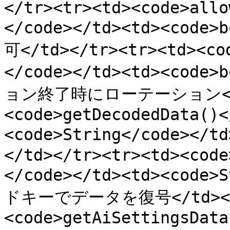
</tr><tr><td><code>allo
</code></td><td><code>
可</td></tr><tr><td><co
</code></td><td><code>
ョン終了時にローテーション</td
<code>getDecodedData()<
<code>String</code><
</td></tr><tr><td><code
</code></td><td><code>
ドキーでデータを復号</td></t
<code>getAiSettingsData