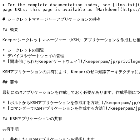
> For the complete documentation index, see [llms.txt](
page URLs; this page is available as [Markdown](https:/
# シークレットマネージャーアプリケーションの共有

## 概要

Keeperシークレットマネージャー (KSM) アプリケーションを作
* シークレットの閲覧

* デバイスやゲートウェイの管理

* [関連付けられたKeeperゲートウェイ](/keeperpam/jp/privileged
KSMアプリケーションの共有により、Keeperのゼロ知識アーキテクチ
## 要件

最初にKSMアプリケーションを作成しておく必要があります。作成手順につ
* [ボルトからKSMアプリケーションを作成する方法](/keeperpam/jp/secrets-
* [コマンダーでKSMアプリケーションを作成する方法](/keeperpam/jp/secret
## KSMアプリケーションの共有

共有手順

1. 共有したいKSMアプリケーションを選択します。
