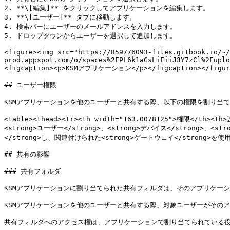
2. **\[編集]** をクリックしてアプリケーションを編集します。

3. **\[ユーザー]** タブに移動します。

4. 検索バーにユーザーのメールアドレスを入力します。

5. ドロップダウンからユーザーを選択して追加します。

<figure><img src="https://859776093-files.gitbook.io/~/
prod.appspot.com/o/spaces%2FPL6k1aGsLiFiiJ3Y7zCl%2Fuplo
<figcaption><p>KSMアプリケーション</p></figcaption></figure
## ユーザー権限

KSMアプリケーションを他のユーザーと共有する際、以下の権限を割り当て
<table><thead><tr><th width="163.0078125">権限</th><
<strong>ユーザー</strong>、<strong>デバイス</strong>、<st
</strong>し、関連付けられた<strong>ゲートウェイ</strong>を使用できま
## 共有の影響

### 共有フォルダ

KSMアプリケーションに割り当てられた共有フォルダは、そのアプリケー
KSMアプリケーションを他のユーザーと共有する際、対象ユーザーがその
共有フォルダへのアクセス権は、アプリケーションで割り当てられている役