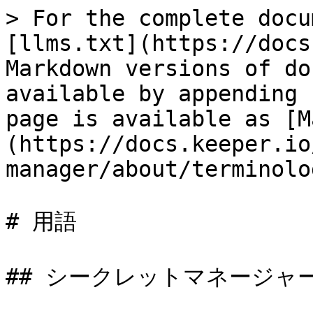
> For the complete docu
[llms.txt](https://docs
Markdown versions of do
available by appending 
page is available as [M
(https://docs.keeper.io
manager/about/terminolo
# 用語

## シークレットマネージャー