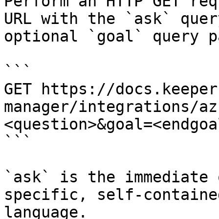
Perform an HTTP GET req
URL with the `ask` quer
optional `goal` query p
```

GET https://docs.keeper
manager/integrations/az
<question>&goal=<endgoal
```

`ask` is the immediate 
specific, self-containe
language.
