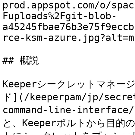
prod.appspot.com/o/spac
Fuploads%2Fgit-blob-
a45245fbae76b3e75f9eccb
rce-ksm-azure.jpg?alt=m
## 概説

Keeperシークレットマネージ
ド](/keeperpam/jp/secre
command-line-interfac
と、Keeperボルトから目的の**