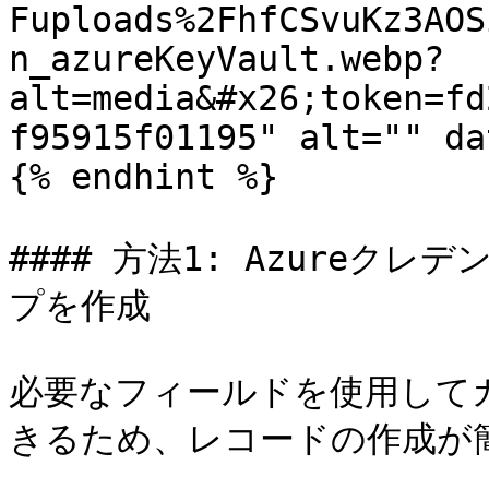
Fuploads%2FhfCSvuKz3AOS
n_azureKeyVault.webp?
alt=media&#x26;token=fd
f95915f01195" alt="" da
{% endhint %}

#### 方法1: Azure
プを作成

必要なフィールドを使用して
きるため、レコードの作成が