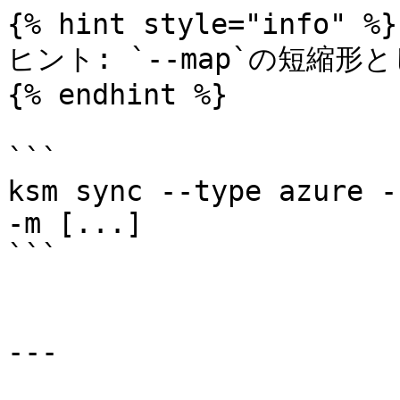
{% hint style="info" %}

ヒント: `--map`の短縮形
{% endhint %}

```

ksm sync --type azure -
-m [...]

```

---
