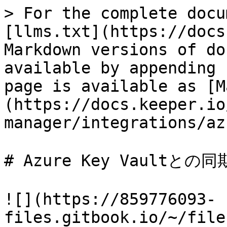
> For the complete docu
[llms.txt](https://docs
Markdown versions of do
available by appending 
page is available as [M
(https://docs.keeper.io
manager/integrations/az
# Azure Key Vaultとの同期
![](https://859776093-
files.gitbook.io/~/file