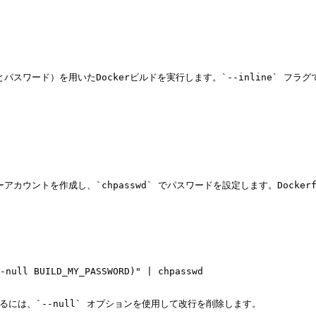
インとパスワード）を用いたDockerビルドを実行します。`--inline` 
ユーザーアカウントを作成し、`chpasswd` でパスワードを設定します。Docke
るには、`--null` オプションを使用して改行を削除します。
