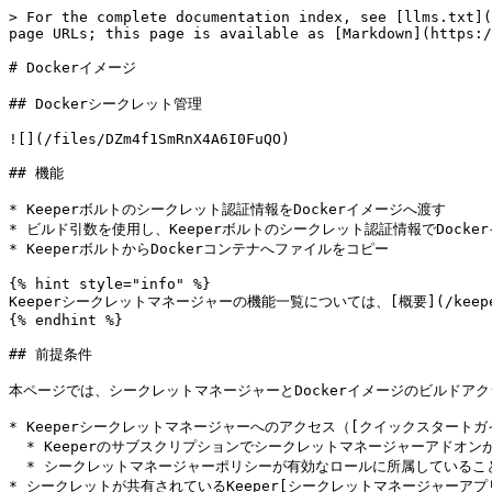
> For the complete documentation index, see [llms.txt](
page URLs; this page is available as [Markdown](https:/
# Dockerイメージ

## Dockerシークレット管理

![](/files/DZm4f1SmRnX4A6I0FuQO)

## 機能

* Keeperボルトのシークレット認証情報をDockerイメージへ渡す

* ビルド引数を使用し、Keeperボルトのシークレット認証情報でDocker
* KeeperボルトからDockerコンテナへファイルをコピー

{% hint style="info" %}

Keeperシークレットマネージャーの機能一覧については、[概要](/keeperpam
{% endhint %}

## 前提条件

本ページでは、シークレットマネージャーとDockerイメージのビルドア
* Keeperシークレットマネージャーへのアクセス（[クイックスタートガイド](/ke
  * Keeperのサブスクリプションでシークレットマネージャーアドオンが有効になっていること

  * シークレットマネージャーポリシーが有効なロールに所属していること

* シークレットが共有されているKeeper[シークレットマネージャーアプリケーション](/