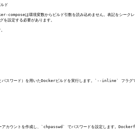
ルド

docker-composeは環境変数からビルド引数を読み込めません。表記を
ラグを設定する必要があります。

。

インとパスワード）を用いたDockerビルドを実行します。`--inline` 
ユーザーアカウントを作成し、`chpasswd` でパスワードを設定します。Docke