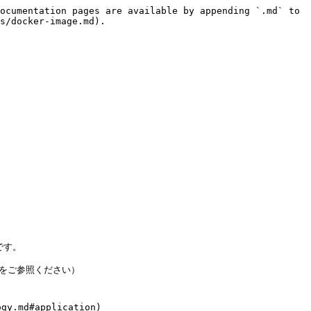
ocumentation pages are available by appending `.md` to 
s/docker-image.md).

す。

d)をご参照ください）

md#application)
