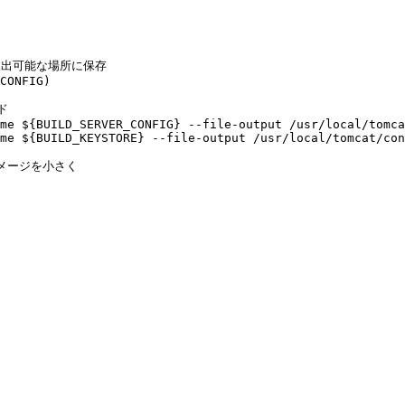
出可能な場所に保存

CONFIG)



me ${BUILD_SERVER_CONFIG} --file-output /usr/local/tomca
me ${BUILD_KEYSTORE} --file-output /usr/local/tomcat/con
イメージを小さく
