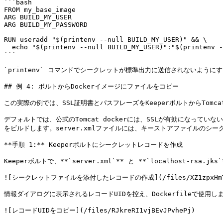
```bash

FROM my_base_image

​ARG BUILD_MY_USER

ARG BUILD_MY_PASSWORD

RUN useradd "$(printenv --null BUILD_MY_USER)" && \

  echo "$(printenv --null BUILD_MY_USER)":"$(printenv --null BUILD_MY_PASSWORD)" | chpasswd

```

​`printenv` コマンドでシークレットが標準出力に送信されないようにす
## 例 4: ボルトからDockerイメージにファイルをコピー

この実際の例では、SSL証明書とパスフレーズをKeeperボルトからTomc
デフォルトでは、公式のTomcat dockerには、SSLが有効になって
をビルドします。server.xmlファイルには、キーストアファイルのシ
**手順 1:** Keeperボルトにシークレットレコードを作成

Keeperボルトで、**`server.xml`** と **`localhost-r
![シークレットファイルを添付したレコードの作成](/files/XZ1zpxHmTkd
情報ダイアログに表示されるレコードUIDを控え、Dockerfileで使用
![レコードUIDをコピー](/files/RJkreRI1vjBEvJPvhePj)
