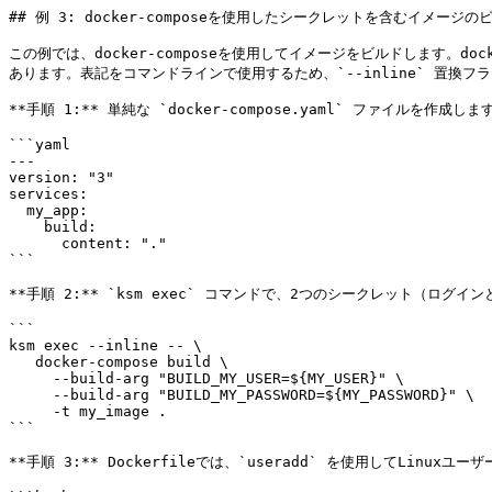
## 例 3: docker-composeを使用したシークレットを含むイメージのビ
この例では、docker-composeを使用してイメージをビルドします。
あります。表記をコマンドラインで使用するため、`--inline` 置換フ
**手順 1:** 単純な `docker-compose.yaml` ファイルを作成します
```yaml

---

version: "3"

services:

  my_app:

    build:

      content: "."

```

**手順 2:** `ksm exec` コマンドで、2つのシークレット（ログ
```

ksm exec --inline -- \

   docker-compose build \

     --build-arg "BUILD_MY_USER=${MY_USER}" \

     --build-arg "BUILD_MY_PASSWORD=${MY_PASSWORD}" \

     -t my_image .

```

**手順 3:** Dockerfileでは、`useradd` を使用してLinux