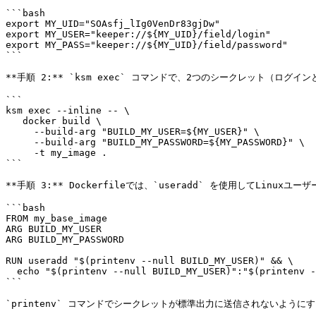
```bash

export MY_UID="SOAsfj_lIg0VenDr83gjDw"

export MY_USER="keeper://${MY_UID}/field/login"

export MY_PASS="keeper://${MY_UID}/field/password"

```

**手順 2:** `ksm exec` コマンドで、2つのシークレット（ログ
```

ksm exec --inline -- \

   docker build \

     --build-arg "BUILD_MY_USER=${MY_USER}" \

     --build-arg "BUILD_MY_PASSWORD=${MY_PASSWORD}" \

     -t my_image .

```

**手順 3:** Dockerfileでは、`useradd` を使用してLinux
```bash

FROM my_base_image

​ARG BUILD_MY_USER

ARG BUILD_MY_PASSWORD

RUN useradd "$(printenv --null BUILD_MY_USER)" && \

  echo "$(printenv --null BUILD_MY_USER)":"$(printenv --null BUILD_MY_PASSWORD)" | chpasswd

```

​`printenv` コマンドでシークレットが標準出力に送信されないようにす