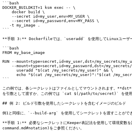
```bash

DOCKER_BUILDKIT=1 ksm exec -- \

    docker build \

    --secret id=my_user,env=MY_USER \

    --secret id=my_password,env=MY_PASS \

   -t my_image .

```

**手順 3:** Dockerfileでは、`useradd` を使用してLinux
```bash

FROM my_base_image

RUN --mount=type=secret,id=my_user,dst=/my_secrets/my_u
    --mount=type=secret,id=my_password,dst=/my_secrets/my_password \

      useradd "$(cat /my_secrets/my_user)" && \

      echo "$(cat /my_secrets/my_user)":"$(cat /my_secrets/my_password)" | chpasswd

```

この例では、各シークレットはファイルとしてマウントされます。**dst
を引数として渡すか、この例では `cat $(/path/to/secret)`
## 例 2: ビルド引数を使用したシークレットを含むイメージのビルド

例1と同様に、`--build-arg` を使用してシークレットを渡すこと
**手順 1:** 必要なシークレットにKeeper表記法を使用して環境変数を設定します。
command.md#notation)をご参照ください。
