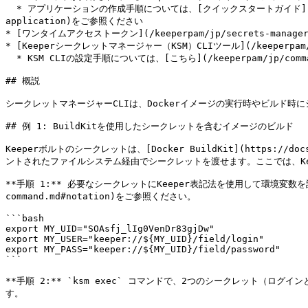
  * アプリケーションの作成手順については、[クイックスタートガイド](https://docs.keeper.io/keeperpam/jp/secrets-manager/integrations/pages/-MeRAVfQmDBzKQBC0f_c#2.-create-an-
application)をご参照ください

* [ワンタイムアクセストークン](/keeperpam/jp/secrets-manager/ab
* [Keeperシークレットマネージャー（KSM）CLIツール](/keeperpam/jp/se
  * KSM CLIの設定手順については、[こちら](/keeperpam/jp/commander-cli/commander-installation-setup.md)をご参照ください

## 概説

シークレットマネージャーCLIは、Dockerイメージの実行時やビルド
## 例 1: BuildKitを使用したシークレットを含むイメージのビルド

Keeperボルトのシークレットは、[Docker BuildKit](https://doc
ントされたファイルシステム経由でシークレットを渡せます。ここでは、K
**手順 1:** 必要なシークレットにKeeper表記法を使用して環境変数を設定します。
command.md#notation)をご参照ください。

```bash

export MY_UID="SOAsfj_lIg0VenDr83gjDw"

export MY_USER="keeper://${MY_UID}/field/login"

export MY_PASS="keeper://${MY_UID}/field/password"

```

**手順 2:** `ksm exec` コマンドで、2つのシークレット（ログ
す。
