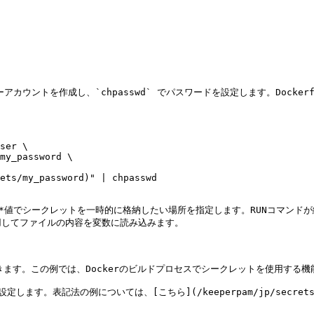
ユーザーアカウントを作成し、`chpasswd` でパスワードを設定します。Docke
ser \

**値でシークレットを一時的に格納したい場所を指定します。RUNコマン
 を使用してファイルの内容を変数に読み込みます。

ができます。この例では、Dockerのビルドプロセスでシークレットを使用する機
表記法の例については、[こちら](/keeperpam/jp/secrets-manager