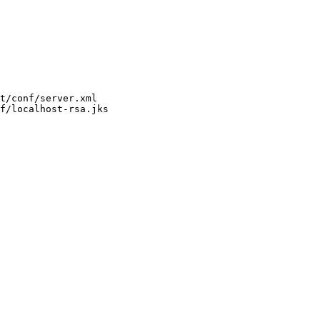
t/conf/server.xml

f/localhost-rsa.jks
