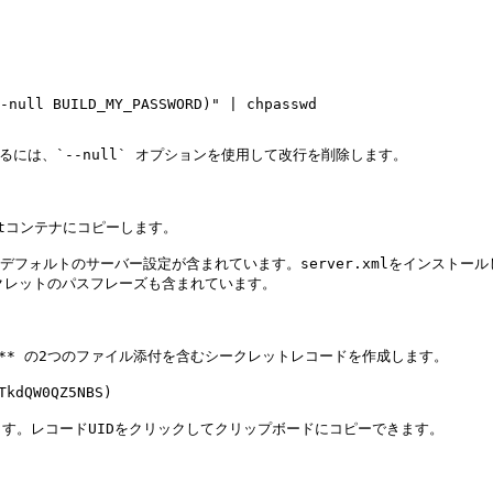
るには、`--null` オプションを使用して改行を削除します。

atコンテナにコピーします。

いないデフォルトのサーバー設定が含まれています。server.xmlをインス
ークレットのパスフレーズも含まれています。

sa.jks`** の2つのファイル添付を含むシークレットレコードを作成します。

QW0QZ5NBS)

します。レコードUIDをクリックしてクリップボードにコピーできます。
