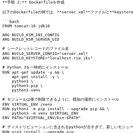
**手順 2:** Dockerfileを作成

以下のDockerfileの例では、**server.xml**ファイルと**keys
```bash

FROM tomcat:10-jdk16

ARG BUILD_KSM_INI_CONFIG

ARG BUILD_KSM_SERVER_UID

# シークレットレコードのファイル名

ARG BUILD_SERVER_CONFIG="server.xml"

ARG BUILD_KEYSTORE="localhost-rsa.jks"

# Python 3を一時的にインストール

RUN apt-get update -y && \

    apt-get install -y \

    python3 \

    python3-pip \

    python3-venv

# モジュールは後で削除できるように、既知の場所にインストール

ENV VIRTUAL_ENV /venv

RUN python3 -m pip install --upgrade pip && \

    python3 -m venv $VIRTUAL_ENV

ENV PATH="$VIRTUAL_ENV/bin:$PATH"

# ディストリビューションに含まれるpythonが古すぎて、新しいモジュ
RUN pip3 install --upgrade pip
