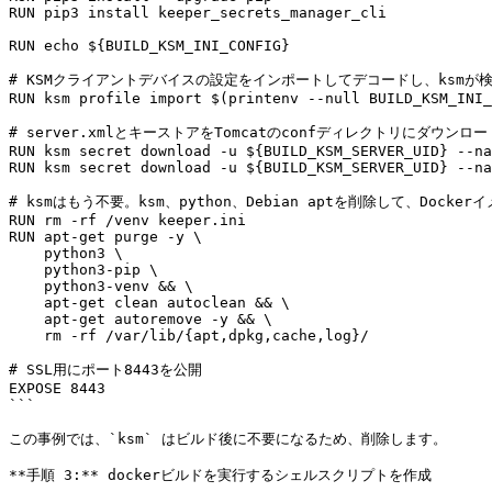
RUN pip3 install keeper_secrets_manager_cli

RUN echo ${BUILD_KSM_INI_CONFIG}

# KSMクライアントデバイスの設定をインポートしてデコードし、ksmが検
RUN ksm profile import $(printenv --null BUILD_KSM_INI_
# server.xmlとキーストアをTomcatのconfディレクトリにダウンロード
RUN ksm secret download -u ${BUILD_KSM_SERVER_UID} --na
RUN ksm secret download -u ${BUILD_KSM_SERVER_UID} --na
# ksmはもう不要。ksm、python、Debian aptを削除して、Docker
RUN rm -rf /venv keeper.ini

RUN apt-get purge -y \

    python3 \

    python3-pip \

    python3-venv && \

    apt-get clean autoclean && \

    apt-get autoremove -y && \

    rm -rf /var/lib/{apt,dpkg,cache,log}/

# SSL用にポート8443を公開

EXPOSE 8443

```

この事例では、`ksm` はビルド後に不要になるため、削除します。

**手順 3:** dockerビルドを実行するシェルスクリプトを作成
