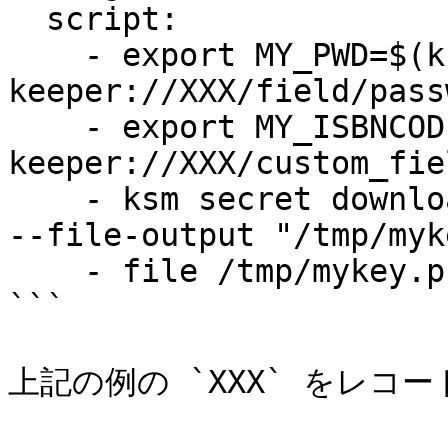
  script:

    - export MY_PWD=$(ksm secret notation 
keeper://XXX/field/pass
    - export MY_ISBNCODE=$(ksm secret notation 
keeper://XXX/custom_fie
    - ksm secret download -u XXX--name "mykey.pub" 
--file-output "/tmp/myk
    - file /tmp/mykey.pub

```

上記の例の `XXX` をレコー