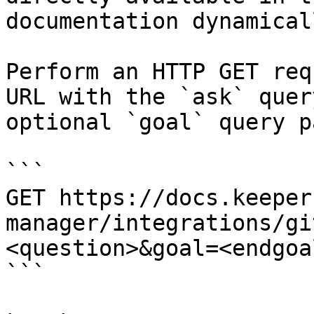
documentation dynamical
Perform an HTTP GET req
URL with the `ask` quer
optional `goal` query p
```

GET https://docs.keeper
manager/integrations/gi
<question>&goal=<endgoal
```
