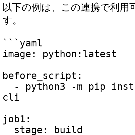
以下の例は、この連携で利用
す。

```yaml

image: python:latest

before_script:

  - python3 -m pip install keeper-secrets-manager-
cli

job1:

  stage: build
