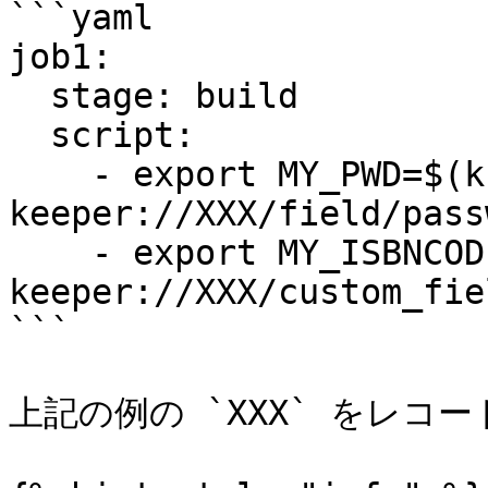
```yaml

job1:

  stage: build

  script:

    - export MY_PWD=$(ksm secret notation 
keeper://XXX/field/pass
    - export MY_ISBNCODE=$(ksm secret notation 
keeper://XXX/custom_fie
```

上記の例の `XXX` をレコー