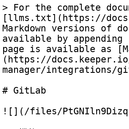
> For the complete docu
[llms.txt](https://docs
Markdown versions of do
available by appending 
page is available as [M
(https://docs.keeper.io
manager/integrations/gi
# GitLab

![](/files/PtGNIln9Dizq