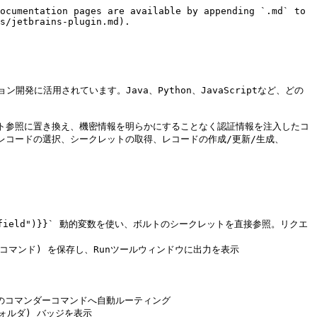
したい位置にカーソルを置く
database_password = |

# 使用手順: Tools → Keeper Vault → Get Keeper Secret
# レコードを検索して選択 (従来型共有フォルダまたは階層型共有フォルダ。各行にバッジを表示)
# そのレコードからフィールドを選択
# 実行結果:
database_password = keeper://abc123def456/field/password
```

2. 新規シークレットの追加

```
// シークレット文字列を選択
const apiKey = "sk-1234567890abcdef";

// 事前に必須: Tools → Keeper Vault → Get Keeper Folder
// (新規レコード用に従来型共有フォルダまたは階層型共有フォルダを選択)
// 使用: 右クリック → Add Keeper Record
// タイトルとフィールド名を入力
// 結果:
const apiKey = keeper://new-record-uid/field/api_key;
```

3. 安全なパスワードの生成

```
# カーソルを置く
admin_password: |

# 事前に必須: Tools → Keeper Vault → Get Keeper Folder
# (新規レコード用に従来型共有フォルダまたは階層型共有フォルダを選択)
# 使用: Tools → Keeper Vault → Generate Keeper Secret
# レコードタイトルとフィールド名を入力
# 結果:
admin_password: keeper://generated-record-uid/field/password
```

***

## セキュアコマンド実行

#### 環境ファイル設定

`.env` ファイルにKeeper参照を含めます。

```
DATABASE_URL=keeper://db-record-uid/field/connection_string
API_KEY=keeper://api-record-uid/field/key
SECRET_KEY=keeper://app-record-uid/field/secret
JWT_SECRET=keeper://auth-record-uid/field/jwt_key
```

{% hint style="info" %}
**レコードUIDの形式:** `keeper://` 参照の値には、有効なKeeperレコードUID (URLセーフなBase64の22文字: `A-Z`、`a-z`、`0-9`、`_`、`-`) を使用する必要があります。無効なUIDはスキップされ、実行時にエラーとして報告されます。
{% endhint %}

**シークレットを注入してコマンドを実行**

**オプション1: クイック実行 (右クリック操作)**

1. プロジェクト内で右クリック → **\[Run Keeper Securely]**
2. `.env` ファイルを選択または確認
3. 実行するコマンドを入力 (例: `python3 app.py`)
4. プラグインがボルトからシークレットを解決してコマンドを実行し、完了時に出力を表示します (Toolsメニューからの対話的フロー)。Runツールウィンドウでの履歴付きの繰り返し実行には、保存した **Run Keeper Securely** 構成を使用してください (オプション2を参照)。

```bash
# プラグインは実際の値を使用してコマンドを実行します
python3 app.py
# 環境変数の内容
# DATABASE_URL=postgresql://user:pass@host:5432/db
# API_KEY=ak_live_1234567890abcdef
# SECRET_KEY=super-secret-key-value
# JWT_SECRET=eyJhbGciOiJIUzI1NiIsInR5cCI6IkpXVCJ9...
```

**オプション2: 保存した実行構成 (繰り返し実行に推奨)**

**プラグインバージョン 1.1.0 以降で利用できます。**

1. **\[Run]** → **\[Edit Configurations…]** → **\[+]** → **\[Run Keeper Securely]** に移動します。
2. 以下の3項目を入力します。
   * **Environment file (.env)** — `keeper://` 参照を含む `.env` ファイルのパス
   * **Working directory** — 空欄の場合はプロジェクトルートを使用
   * **Command** — 実行するコマンド (例: `python main.py`、`node app.js`)
3. **\[OK]** をクリックし、標準の **\[Run]** / **\[Debug]** ツールバーから実行します。
4. 出力とエラーは **Run** ツールウィンドウに直接表示されます。再実行、停止、出力履歴の参照が可能です。

{% hint style="info" %}
新規構成では、プロジェクトルートで Python インタープリタ (プロジェクト SDK または検出した `venv` から) と、よくあるエントリスクリプト (`main.py` / `app.py` / `run.py`) が見つかった場合に自動入力されます。
{% endhint %}

## **完全なワークフローの例**

```
# 1. ハードコードされたシークレットを使用した状態 (非推奨)
import os
import requests

DB_PASSWORD = "hardcoded_password_123"
API_TOKEN = "secret_api_token_xyz"

# 2. ボルト参照に置き換え
# 使用方法: 各シークレットに対して Add Keeper Record を実行
DB_PASSWORD = keeper://db-creds-uid/field/password
API_TOKEN = keeper://api-creds-uid/field/token

# 3. 安全な実行用に .env ファイルを作成
# .env の内容
# DB_PASSWORD=keeper://db-creds-uid/field/password
# API_TOKEN=keeper://api-creds-uid/field/token

# 4. アプリケーションを安全に実行
# 使用方法: Run Keeper Securely で "python3 my_app.py" を実行

```

### HTTP Client連携

{% hint style="info" %}
**プラグインバージョン 1.1.0 以降で利用できます。**

**要件**: 本機能には JetBrains HTTP Client プラグインを同梱する IDE が必要です — IntelliJ IDEA Ultimate、WebStorm、GoLand。IntelliJ IDEA Community Edition には含まれません。Community Edition でも Keeper プラグインのその他の機能は通常どおり利用できます。

階層型共有フォルダのレコードも、従来型共有フォルダのレ