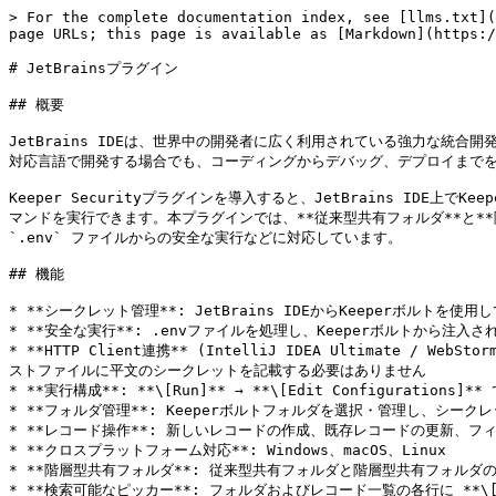
> For the complete documentation index, see [llms.txt](https://docs.keeper.io/llms.txt). Markdown versions of documentation pages are available by appending `.md` to page URLs; this page is available as [Markdown](https://docs.keeper.io/keeperpam/jp/secrets-manager/integrations/jetbrains-plugin.md).

# JetBrainsプラグイン

## 概要

JetBrains IDEは、世界中の開発者に広く利用されている強力な統合開発環境で、さまざまなプログラミング言語やフレームワークでのアプリケーション開発に活用されています。Java、Python、JavaScriptなど、どの対応言語で開発する場合でも、コーディングからデバッグ、デプロイまでを包括的に支援する機能を備えています。

Keeper Securityプラグインを導入すると、JetBrains IDE上でKeeperボルトと連携できるようになり、ハードコードされたシークレットをボルト参照に置き換え、機密情報を明らかにすることなく認証情報を注入したコマンドを実行できます。本プラグインでは、**従来型共有フォルダ**と**階層型共有フォルダ**のボルト項目を同じ操作で扱えます。フォルダおよびレコードの選択、シークレットの取得、レコードの作成/更新/生成、`.env` ファイルからの安全な実行などに対応しています。

## 機能

* **シークレット管理**: JetBrains IDEからKeeperボルトを使用してシークレットの保存・取得・生成が可能
* **安全な実行**: .envファイルを処理し、Keeperボルトから注入されたシークレットを使用してコマンドを実行
* **HTTP Client連携** (IntelliJ IDEA Ultimate / WebStorm / GoLand): `.http` リクエストファイルで `{{$keeper("uid","field")}}` 動的変数を使い、ボルトのシークレットを直接参照。リクエストファイルに平文のシークレットを記載する必要はありません
* **実行構成**: **\[Run]** → **\[Edit Configurations]** で**Run Keeper Securely**構成 (`.env` パス、作業ディレクトリ、コマンド) を保存し、Runツールウィンドウに出力を表示
* **フォルダ管理**: Keeperボルトフォルダを選択・管理し、シークレットを整理して保存
* **レコード操作**: 新しいレコードの作成、既存レコードの更新、フィールド参照の取得
* **クロスプラットフォーム対応**: Windows、macOS、Linux
* **階層型共有フォルダ**: 従来型共有フォルダと階層型共有フォルダのフォルダ・レコードを同じ操作で扱い、 `record-*` または `nsf-*` のコマンダーコマンドへ自動ルーティング
* **検索可能なピッカー**: フォルダおよびレコード一覧の各行に **\[Classic]** (従来型共有フォルダ) / **\[Nested]** (階層型共有フォルダ) バッジを表示
* **Community Edition対応**: 主要なボルト操作はIntelliJ IDEA Community Editionで動作。HTTP Client連携にはUltimate / WebStorm / GoLandが必要

## 要件

* **KeeperコマンダーCLI**
  * システムにインストールおよび認証されている必要があります
  * [Keeperコマンダーインストール手順](/keeperpam/jp/commander-cli/commander-installation-setup.md)をご参照のうえダウンロード
  * [永続ログイン](/keeperpam/jp/commander-cli/commander-installation-setup/logging-in.md#persistent-login-sessions-stay-logged-in)または[生体認証ログイン](/keeperpam/jp/commander-cli/commander-installation-setup/logging-in.md#logging-in-with-biometric-authentication)で認証
* **Keeper Securityアカウント**: ボルトアクセスを含む有効なサブスクリプション
* **階層型共有フォルダ操作**には、 `nsf-*` コマンドを含む新しいKeeperコマンダーが必要です。 `nsf-record-add` が不明などのエラーが出る場合は、コマンダーをアップグレードしてください。

  ```bash
  pip install --upgrade keepercommander
  ```

  * [階層型共有フォルダCLIリファレンス](/keeperpam/jp/commander-cli/command-reference.md#nested-share-subfolders-commands)をご参照ください。

## システム要件

* **JetBrains IDE**: バージョン **2024.3以降** (IntelliJ IDEA、PyCharm、WebStorm、PhpStorm、RubyMine、CLion、GoLandなど、プラットフォームビルド243以降のJetBrains IDE)
* **Java**: バージョン11以降 (IDEに同梱)
* **HTTP Client** (任意): `.http` / `.rest` 連携には、JetBrains HTTP Clientを同梱するIDEが必要です (例: IntelliJ IDEA Ultimate、WebStorm、GoLand)。IntelliJ IDEA Community Editionには含まれませんが、Community Editionでもその他のKeeper操作は通常どおり利用できます
* **Python**: バージョン3.6以降 (KeeperコマンダーCLIに必要)

## セットアップ

### **インストール (JetBrains Marketplaceを使用)**

1. JetBrains IDEを開く
2. **\[File]** → **\[Settings]** → **\[Plugins]** (macOSの場合は **\[IntelliJ IDEA]** → **\[Preferences]** → **\[Plugins]**)
3. 「Keeper Security」を検索
4. **\[Install]** をクリックしてIDEを再起動

## 認証

KeeperコマンダーCLIを通じて、次の2つの方法で認証を行えます。

1. 生体認証ログイン

```
# Keeperにログイン
keeper shell

# 生体認証を登録
biometric register

# 指示に従って生体認証を設定
```

2. 永続ログイン

```
# Keeperにログイン
keeper shell

# デバイスを永続ログイン用に登録
this-device register

# 永続ログインを有効化
this-device persistent-logi