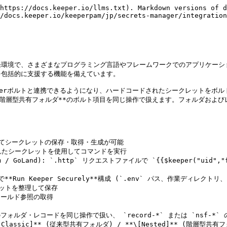
n on

# 設定を確認
this-device
```

### プラグイン認証の確認

1. 任意のJetBrains IDEを開く
2. **\[Tools]** → **\[Keeper Vault]** → **\[Check Keeper Authorization]**
3. 認証ステータスが「成功」と表示されることを確認

## 使用方法

すべてのKeeper操作は次の方法で利用できます。

* メインメニュー: **\[Tools]** → **\[Keeper Vault]** → **\[Action]**
* コンテキストメニュー: エディタ内で右クリック → **\[Action]**

### 使用できるコマンド

| コマンド                                  | 説明                                                                                                                   | 使用例・目的                           |
| ------------------------------------- | -------------------------------------------------------------------------------------------------------------------- | -------------------------------- |
| **Check Keeper Authorization**        | Keeper CLIのインストールと認証状態を確認します                                                                                         | 接続問題のトラブルシューティングや設定確認に使用         |
| **Get Keeper Secret**                 | ボルト内の既存シークレットを参照として挿入します (従来型共有フォルダまたは階層型共有フォルダ)                                                                     | 保存済みシークレットを値を表示せずに取得             |
| **Add Keeper Record**                 | 選択したテキストをボルト内のシークレットとして保存し、参照に置き換えます (従来型共有フォルダまたは階層型共有フォルダ)                                                         | ハードコードされたシークレットをKeeper参照に置き換え    |
| **Update Keeper Record**              | **レコードUID** とフィールド名で既存のボルトレコードを更新。従来型共有フォルダまたは階層型共有フォルダへ自動ルーティング                                                     | 参照を維持したまま既存シークレットの内容を更新          |
| **Generate Keeper Secret**            | 安全なパスワードを生成してボルトに保存します (従来型共有フォルダまたは階層型共有フォルダ)                                                                       | 新しい安全な認証情報を自動で作成                 |
| **Get Keeper Folder**                 | 本プロジェクト用に従来型共有フォルダまたは階層型共有フォルダを選択 (バッジ付きの検索可能な一覧)                                                                    | Add / Generateで新規レコードを作成する保存先を指定 |
| **Run Keeper Securely**               | `.env` ファイルからシークレットを注入してコマンドを実行します。Toolsメニューからの一時実行、または **\[Run]** → **\[Edit Configurations]** に保存した実行構成のいずれか       | 実行時にボルトシークレットを利用してアプリを安全に実行      |
| **Get Keeper Secret (in .http file)** | JetBrains HTTP Clientのリクエストファイル (`.http`) のカーソル位置に `{{$keeper("uid","field")}}` を挿入 (Ultimate / WebStorm / GoLandのみ) | HTTPリクエストにシークレットを注入し、平文の値を記載しない  |

### 階層型共有フォルダ (プラグイン2.0.2)

Keeperでは、プラグイン上でまとめて表示される2つのボルトモデルを利用できます。

* **従来型共有フォルダ:** 従来のボルトフォルダおよびレコード (`record-add`、`record-update` など)
* **階層型共有フォルダ:** NSFフォルダおよびレコード (`nsf-record-add`、`nsf-record-update` など)

プラグインはボルトのメタデータに基づき、適切なコマンダーコマンド群を選択します。操作ごとに従来型共有フォルダと階層型共有フォルダを手動で切り替える必要はありません。

**フォルダおよびレコードのピッカー**

* **Get Keeper Folder**と**Get Keeper Secret**では、従来型共有フォルダと階層型共有フォルダの項目を1つの検索可能なダイアログに表示します。
* 各行に\*\*\[Classic]\*\* (従来型共有フォルダ) または\*\*\[Nested]\*\* (階層型共有フォルダ) バッジが表示されます。
* 表示名が重複する場合も、内部ではレコード/フォルダUIDで解決されます。クリックした行がそのまま使用されます。

**新規レコード用フォルダの指定**

1. **\[Tools]** → **\[Keeper Vault]** → **\[Get Keeper Folder]** を実行し、フォルダ (従来型共有フォルダまたは階層型共有フォルダ) を選択します。
2. 選択内容は現在のプロジェクト用に保存されます。
3. **Add Keeper Record**と**Generate Keeper Secret**は、対応するコマンド群を使い、そのフォルダにレコードを作成します。
4. AddまたはGenerateの前に**Get Keeper Folderは必須**です。プロジェクトにフォルダが保存されていない場合、これらの操作は先にGet Keeper Folderを実行するよう促します。

**コマンダーの要件**

階層型共有フォルダの作成/更新フローには、 `nsf-*` に対応した新しいコマンダーが必要です。 `nsf-record-add` などが認識されない場合は、 `pip install --upgrade keepercommander` でアップグレードしてください。

## 基本的なシークレット管理

1. 既存シークレットの取得

```
# シークレット参照を挿入