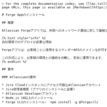
> For the complete documentation index, see [llms.txt](https://docs.keeper.io/llms.txt). Markdown versions of documentation pages are available by appending `.md` to page URLs; this page is available as [Markdown](https://docs.keeper.io/keeperpam/jp/secrets-manager/integrations/jira-workflow/forge-app-installation.md).

# Forge Appのインストール

## 概要

Atlassian Forgeアプリでは、外部へのネットワーク通信に対して厳格なセキュリティ制御が適用されます。アプリが通信するすべての外部ドメインは、`manifest.yml` にあらかじめ許可を設定する必要があります。

{% hint style="info" %}
自社環境でのデプロイが必要な理由

Forgeアプリは、お客様ごとに使用するコマンダーAPIのドメインを許可する設定が必要です。そのため、各環境に合わせてアプリを個別にデプロイする必要があります。

この方式により、お客様の環境との接続を分離し、安全に運用できます。
{% endhint %}

## 要件

### Atlassianの要件

* Jira Cloudインスタンスにアクセス可能なAtlassianアカウント
* Jira管理者権限 (アプリのインストールに必要)
* Atlassian Developerアカウント
* Node.js 18以上のインストール
* Forge CLIのインストール: `npm install -g @forge/cli`

### Node.jsのセットアップ (nvmを使用)

Forge CLIの利用には**Node.js 18以上**が必要です。Node.jsのインストールおよびバージョン切り替えには、nvm (Node Version Manager) の使用を推奨します。

#### nvmのインストール

```bash
curl -o- https://raw.githubusercontent.com/nvm-sh/nvm/v0.40.1/install.sh | bash
```

ターミナルを再起動後、Node.jsをインストール

```bash
nvm install 18
nvm use 18
```

インストールの確認

```bash
node -v
npm -v
```

Node.jsのインストール完了後、Forge CLIをグローバルにインストール

```bash
npm install -g @forge/cli
```

### WSL / Linux環境での要件

デスクトップ環境のないWSLまたはLinux環境では、`forge login` 実行時に認証情報を安全に保存するための追加パッケージが必要です。Forge CLIはOSのキーリングにアクセスするために `libsecret` を使用しますが、ヘッドレス環境のLinuxには標準で含まれていません。

必要なパッケージのインストール

```bash
sudo apt-get install libsecret-1-0 libsecret-1-dev gnome-keyring
```

`forge login` を実行する前に、キーリングデーモンを起動

```bash
eval $(dbus-launch --sh-syntax)
echo '' | gnome-keyring-daemon --unlock --components=secrets
```

{% hint style="info" %}
この設定が必要な理由

Forge CLIはAtlassian APIトークンをOSのシークレットサービスに保存します。macOS (Keychain) およびWindows (Credential Manager) では標準で利用できますが、Linux / WSL環境では `libsecret` (クライアントライブラリ) と `gnome-keyring` (キーリングデーモン) を手動でインストールする必要があります。
{% endhint %}

### Keeperの要件

* Keeperエンタープライズアカウント (コマンダーCLIへのアクセスが可能であること)
* コマンダーCLI バージョン17.1.7以降
* 永続ログインを設定済みのコマンダーCLI
* コマンダーAPIを公開するセキュアトンネル

### 1. ソースコードの入手

#### A. リポジトリのクローン

<https://github.com/Keeper-Security/jira-connector-hub>

#### B. アーカイブのダウンロード

<https://github.com/Keeper-Security/jira-connector-hub/archive/refs/heads/main.zip>

### 2. ドメインの設定

`manifest.yml` を開き、`permissions.external.fetch.backend` セクションに、コマンダーのサービスモード用ドメインを追加します。

```
permissions:
  scopes:
      - read:jira-work
      - write:jira-work
      - storage:app
      - read:jira-user
  external:
      fetch:
        backend:
            # ADD YOUR DOMAIN(S) BELOW
            - address: https://keeper-api.yourcompany.com
            # Or use subdomain wildcard:
            - address: https://*.yourcompany.com
```

{% hint style="warning" %}
manifest.yml末尾にある既存のapp.id行を削除してください。アプリ登録時に新しいIDが自動生成されます。
{% endhint %}

#### ドメインパターンのルール

| パターン             | 許可 | 例                              |
| ---------------- | -- | ------------------------------ |
| 完全一致のドメイン        | 可  | <https://api.company.com>      |
| サブドメインのワイルドカード   | 可  | https\://\*.company.com        |
| パスのワイルドカード       | 不可 | <https://api.company.com/\\>\* |
| すべてのドメイン         | 不可 | https\://\*                    |
| HTTP (HTTPSではない) | 不可 | <http://api.company.com>       |

### 3. アプリケーションのビルド

```
# ルートディレクトリの依存関係をインストール
npm install

# グローバルページUIのビルド
cd 